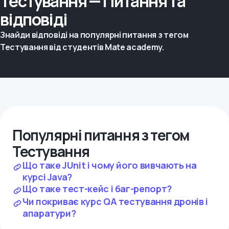
Тестування — Питання та
відповіді
Знайди відповіді на популярні питання з тегом
Тестування від студентів Mate academy.
Популярні питання з тегом
Тестування
Що таке JUnit і чому його вивчають на
курсі Java?
Що таке тест-кейс і баг-репорт?
Чи покриває курс QA тестування дронів і
апаратури?