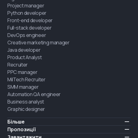
Project manager
Python developer
Front-end developer
Full-stack developer
DevOps engineer
Creative marketing manager
Java developer
Product Analyst
Recruiter
PPC manager
MilTech Recruiter
SMM manager
Automation QA engineer
Business analyst
Graphic designer
Більше
Ціни
Пропозиції
Відгуки
IT для ветеранів
Завантажити
БЕЗКОШТОВНО