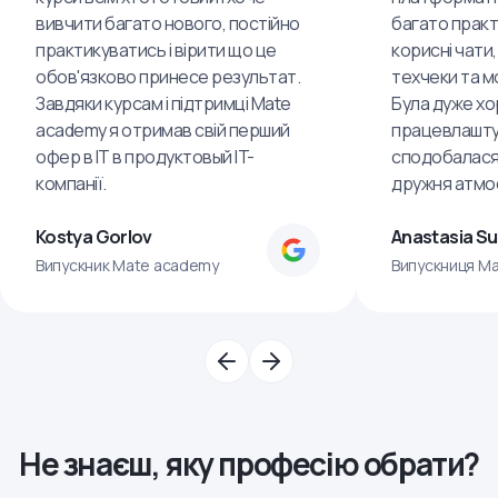
вивчити багато нового, постійно
багато практ
практикуватись і вірити що це
корисні чати,
обов'язково принесе результат.
техчеки та м
Завдяки курсам і підтримці Mate
Була дуже хо
academy я отримав свій перший
працевлашту
офер в IT в продуктовый IT-
сподобалася
компанії.
дружня атмо
Kostya Gorlov
Anastasia S
Випускник Mate academy
Випускниця M
Не знаєш, яку професію обрати?