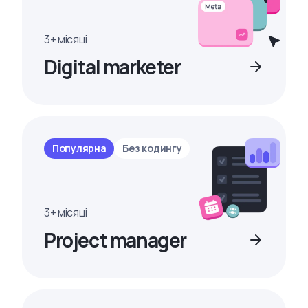
3+ місяці
Digital marketer
Популярна
Без кодингу
3+ місяці
Project manager