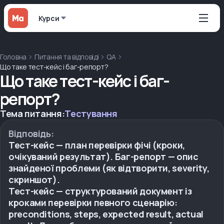
Курси
Головна
Питання та відповіді
QA
Що таке тест-кейс і баг-репорт?
Що таке тест-кейс і баг-
репорт?
Тема питання:
Тестування
Відповідь:
Тест-кейс — план перевірки фічі (кроки,
очікуваний результат). Баг-репорт — опис
знайденої проблеми (як відтворити, severity,
скриншот).
Тест-кейс — структурований документ із
кроками перевірки певного сценарію:
preconditions, steps, expected result, actual