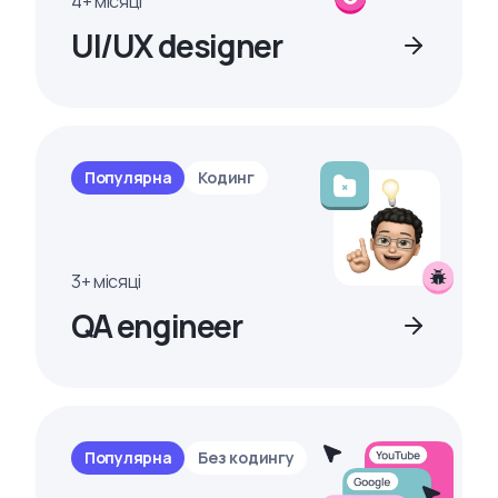
4+ місяці
UI/UX designer
Популярна
Кодинг
3+ місяці
QA engineer
Популярна
Без кодингу