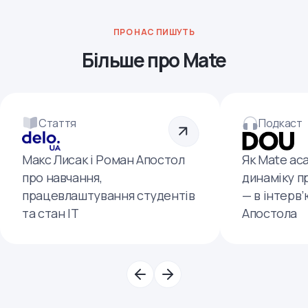
ПРО НАС ПИШУТЬ
Більше про Mate
Стаття
Подкаст
Макс Лисак і Роман Апостол
Як Mate ac
про навчання,
динаміку п
працевлаштування студентів
— в інтерв
та стан ІТ
Апостола