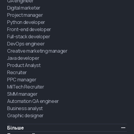
QA engineer
Digital marketer
Project manager
Python developer
Front-end developer
Full-stack developer
DevOps engineer
Creative marketing manager
Java developer
Product Analyst
Recruiter
PPC manager
MilTech Recruiter
SMM manager
Automation QA engineer
Business analyst
Graphic designer
Більше