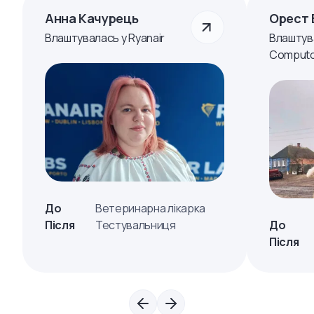
Анна Качурець
Орест 
Влаштувалась у Ryanair
Влаштув
Computo
До
Ветеринарна лікарка
Після
Тестувальниця
До
Після