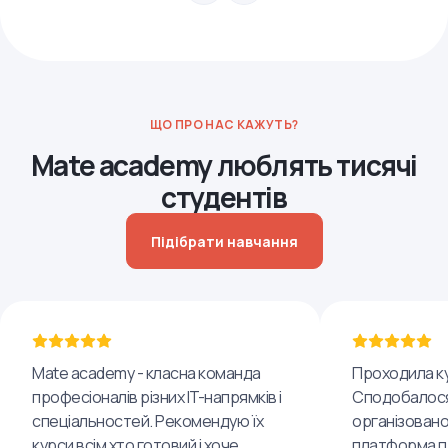
ЩО ПРО НАС КАЖУТЬ?
Mate academy люблять тисячі
студентів
Підібрати навчання
Mate academy - класна команда
Проходила ку
професіоналів різних IT-напрямків і
Сподобалося
спеціальностей. Рекомендую їх
організовано
курси всім хто готовий і хоче
платформа пр