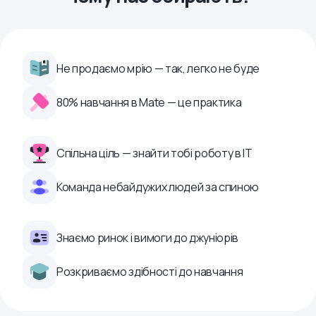
Не продаємо мрію — так, легко не буде
80% навчання в Mate — це практика
Спільна ціль — знайти тобі роботу в ІТ
Команда небайдужих людей за спиною
Знаємо ринок і вимоги до джуніорів
Розкриваємо здібності до навчання