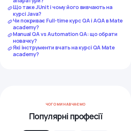
апаратури?
Що таке JUnit і чому його вивчають на
курсі Java?
Чи покриває Full-time курс QA і AQA в Mate
academy?
Manual QA vs Automation QA: що обрати
новачку?
Які інструменти вчать на курсі QA Mate
academy?
ЧОГО МИ НАВЧАЄМО
Популярні професії