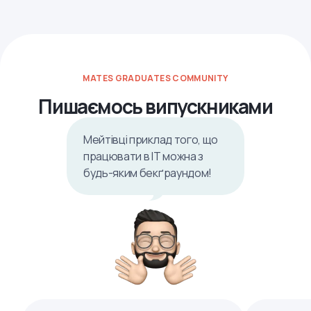
MATES GRADUATES COMMUNITY
Пишаємось випускниками
Мейтівці приклад того, що
працювати в ІТ можна з
будь-яким бекґраундом!