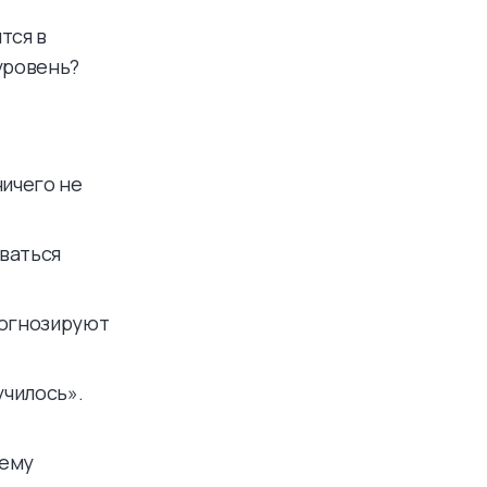
тся в
уровень?
ничего не
ываться
рогнозируют
училось».
чему