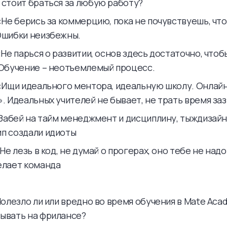
 стоит браться за любую работу?
«Не берись за коммерцию, пока не почувствуешь, что
Ошибки неизбежны.
«Не парься о развитии, основ здесь достаточно, что
 Обучение – неотъемлемый процесс.
 «Ищи идеального ментора, идеальную школу. Онлай
. Идеальных учителей не бывает, не трать время за
 «Забей на тайм менеджмент и дисциплину, тыждизайн
п создали идиоты
«Не лезь в код, не думай о прогерах, оно тебе не над
елает команда
Полезло ли или вредно во время обучения в Mate Ac
ывать на фрилансе?