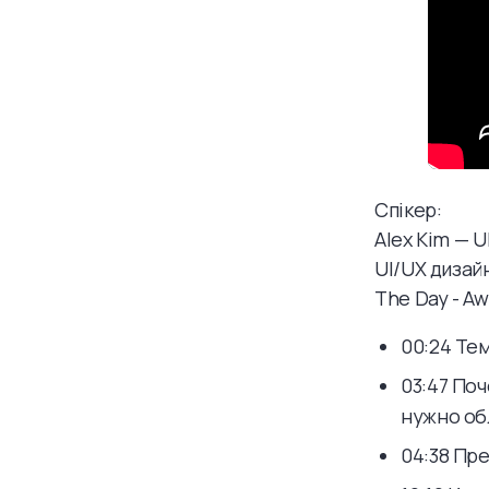
Спікер:
Alex Kim — U
UI/UX дизай
The Day - A
00:24 Те
03:47 По
нужно об
04:38 Пр