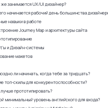
м же занимается UX/UI дизайнер?
чего начинается рабочий день большинства дизайнер
жные навыки в работе
строение Journey Map и архитектуры сайта
ототипирование
Kit’ы и Дизайн-системы
сование макетов
поздно ли начинать, когда тебе за тридцать?
кие топ-скилы для конкурентоспособности?
е лучше прототипировать?
кой минимальный уровень английского для входа?