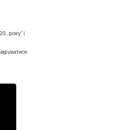
20…року” і
зчаруватися