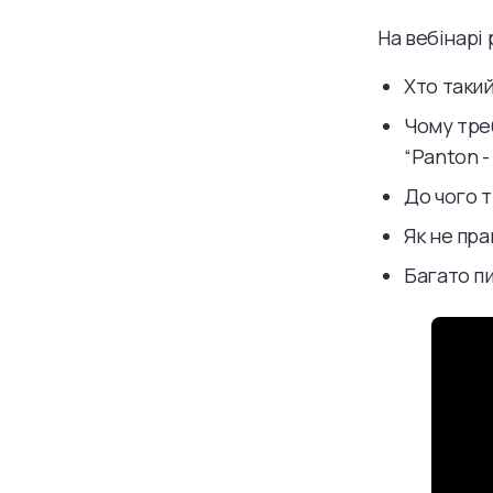
На вебінарі 
Хто такий
Чому тре
“Panton -
До чого т
Як не пра
Багато пи