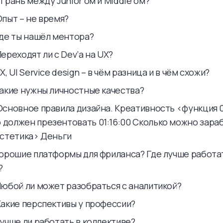
 грань между Junior’ом и Middle’ом?
Опыт – не время?
Где ты нашёл ментора?
Переходят ли с Dev’а на UX?
UX, UI Service design – в чём разница и в чём схожи?
 Какие нужны личностные качества?
Основное правила дизайна. Креативность <функция 01
 должен презентовать 01:16:00 Сколько можно зара
Эстетика> Деньги
 Хорошие платформы для фриланса? Где лучше работат
?
 Любой ли может разобраться с аналитикой?
 Какие перспективы у профессии?
Лучше ли работать в коллективе?