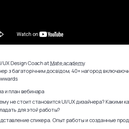
I/UX Design Coach at
Mate academy
нер з багаторічним досвідом, 40+ нагород включаючи
wwwards
ма и план вебинара
чему не стоит становится UI/UX дизайнера? Какими к
ладать для этой работы?
едставление спикера. Опыт работы и созданные про