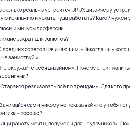
Насколько реально устроится UI/UX дизайнеру устрои
ую компанию и уехать туда работать? Какой нужен 
 Плюсы и минусы профессии
Фриланс закрыт для Junior’ов?
10 вредных советов начинающим. «Никогда ни у кого 
 не заимствуй!»
 «Не окружайте себя дизайном». Почему стоит напит
ворениями?
 «Старайся реализовать всё по трендам». Для кого п
«Занимайся сам и никому не показывай что у тебя пол
ритика – хорошо?
 «Ищи работу мечты, полумеры для неудачников». По