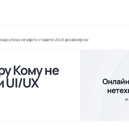
бінару Кому не варто ставати UI/UX дизайнером
ру Кому не
и UI/UX