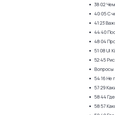
38:02 Че
40:05 С 
41:23 Ва
44:40 По
48:04 Пр
51:08 UI 
52:45 Ри
Вопросы
54:16 Не 
57:29 Ка
58:44 Гд
58:57 Ка