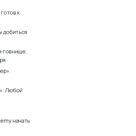
 готов к
бы добиться
н-говнище,
зря
ер».
о». Любой
ademy начать