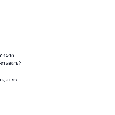
:14:10
батывать?
ь, а где