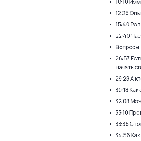
10:10 Им
12:25 Оп
15:40 Ро
22:40 Ча
Вопросы
26:53 Ес
начать св
29:28 А к
30:18 Ка
32:08 Мо
33:10 Про
33:36 Ст
34:56 Как