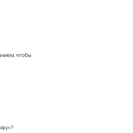
анием, чтобы
Шиву»?