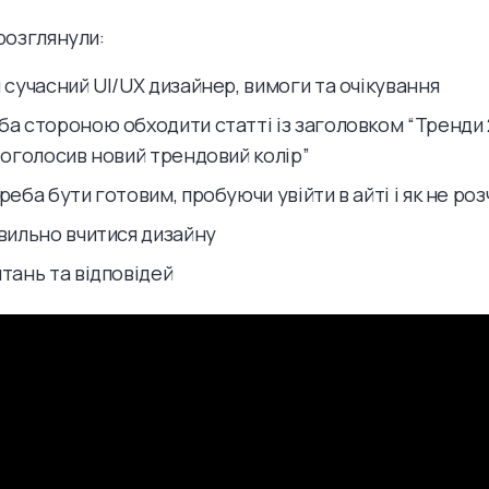
розглянули:
 сучасний UI/UX дизайнер, вимоги та очiкування
ба стороною обходити статті із заголовком “Тренди 
 оголосив новий трендовий колір”
реба бути готовим, пробуючи увійти в айті і як не ро
вильно вчитися дизайну
тань та відповідей