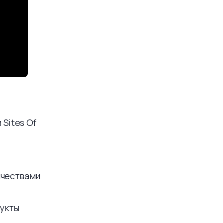
 Sites Of
ачествами
дукты