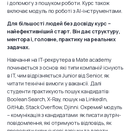
і допомогу з пошуком роботи. Курс також
включає модуль по роботі з AI-інструментами.
Для більшості людей без досвіду курс –
найефективніший старт. Він дає структуру,
ментора і, головне, практику на реальних
задачах.
Навчання на IT-рекрутера в Mate academy
починається з основ: які типи компаній існують
в IT, чим відрізняється Junior від Senior, як
читати технічні вимоги у вакансії. Далі
студенти практикують пошук кандидатів:
Boolean Search, X-Ray, пошук на LinkedIn,
GitHub, Stack Overflow, Djinni. Окремий модуль
– комунікація з кандидатами: як писати аутріч-
повідомлення, які отримують відповідь, як
проводити скринінгові дзвінки та давати