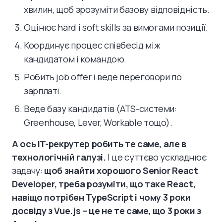
хвилин, щоб зрозуміти базову відповідність.
Оцінює hard і soft skills за вимогами позиції.
Координує процес співбесід між
кандидатом і командою.
Робить job offer і веде переговори по
зарплаті.
Веде базу кандидатів (ATS-системи:
Greenhouse, Lever, Workable тощо).
А ось IT-рекрутер робить те саме, але в
технологічній галузі.
І це суттєво ускладнює
задачу:
щоб знайти хорошого Senior React
Developer, треба розуміти, що таке React,
навіщо потрібен TypeScript і чому 3 роки
досвіду з Vue.js – це не те саме, що 3 роки з