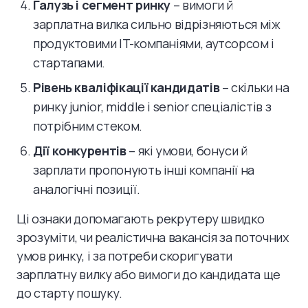
Галузь і сегмент ринку
– вимоги й
зарплатна вилка сильно відрізняються між
продуктовими IT-компаніями, аутсорсом і
стартапами.
Рівень кваліфікації кандидатів
– скільки на
ринку junior, middle і senior спеціалістів з
потрібним стеком.
Дії конкурентів
– які умови, бонуси й
зарплати пропонують інші компанії на
аналогічні позиції.
Ці ознаки допомагають рекрутеру швидко
зрозуміти, чи реалістична вакансія за поточних
умов ринку, і за потреби скоригувати
зарплатну вилку або вимоги до кандидата ще
до старту пошуку.