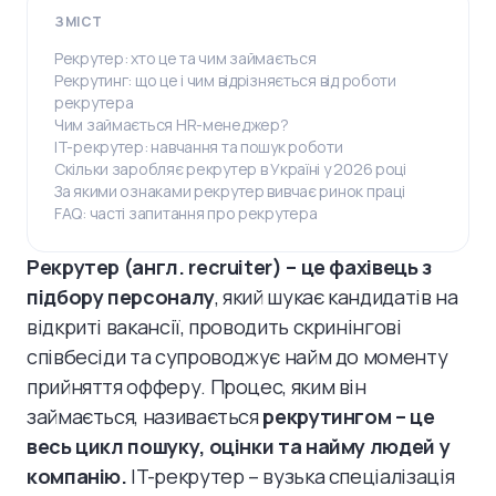
ЗМІСТ
Рекрутер: хто це та чим займається
Рекрутинг: що це і чим відрізняється від роботи
рекрутера
Чим займається HR-менеджер?
IT-рекрутер: навчання та пошук роботи
Скільки заробляє рекрутер в Україні у 2026 році
За якими ознаками рекрутер вивчає ринок праці
FAQ: часті запитання про рекрутера
Рекрутер (англ. recruiter) – це фахівець з
підбору персоналу
, який шукає кандидатів на
відкриті вакансії, проводить скринінгові
співбесіди та супроводжує найм до моменту
прийняття офферу. Процес, яким він
займається, називається
рекрутингом
– це
весь цикл пошуку, оцінки та найму людей у
компанію.
IT-рекрутер – вузька спеціалізація