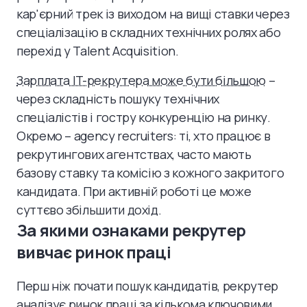
кар'єрний трек із виходом на вищі ставки через
спеціалізацію в складних технічних ролях або
перехід у Talent Acquisition.
Зарплата IT-рекрутера може бути більшою
–
через складність пошуку технічних
спеціалістів і гостру конкуренцію на ринку.
Окремо – agency recruiters: ті, хто працює в
рекрутингових агентствах, часто мають
базову ставку та комісію з кожного закритого
кандидата. При активній роботі це може
суттєво збільшити дохід.
За якими ознаками рекрутер
вивчає ринок праці
Перш ніж почати пошук кандидатів, рекрутер
аналізує ринок праці за кількома ключовими