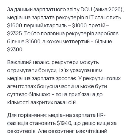
За даними зарплатного звіту DOU (зима 2026),
медіанна зарплата рекрутерів в IT становить
$1600, перший квартиль – $1000, третій –
$2325. Тобто половина рекрутерів заробляє
більше $1600, а кожен четвертий – більше
$2300.
Важливий нюанс: рекрутери можуть
отримувати бонуси, і з їх урахуванням
медіанна зарплата зростає. У рекрутингових
агентствах бонусна частина може бути
суттєво більшою – вона прив'язана до
кількості закритих вакансій.
Для порівняння: медіанна зарплата HR-
фахівців становить $1940, що дещо вище за
рекрутерів. Але рекрутинг має чіткіший