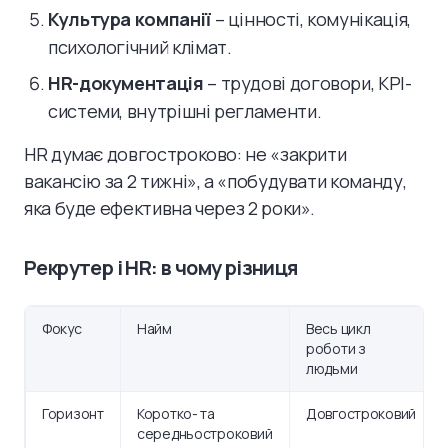
Культура компанії
– цінності, комунікація,
психологічний клімат.
HR-документація
– трудові договори, KPI-
системи, внутрішні регламенти.
HR думає довгостроково: не «закрити
вакансію за 2 тижні», а «побудувати команду,
яка буде ефективна через 2 роки».
Рекрутер і HR: в чому різниця
Фокус
Найм
Весь цикл
роботи з
людьми
Горизонт
Коротко- та
Довгостроковий
середньостроковий