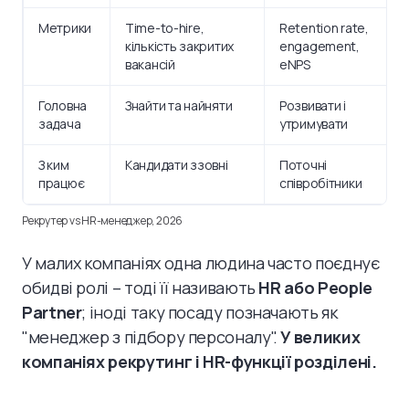
Метрики
Time-to-hire,
Retention rate,
кількість закритих
engagement,
вакансій
eNPS
Головна
Знайти та найняти
Розвивати і
задача
утримувати
З ким
Кандидати ззовні
Поточні
працює
співробітники
Рекрутер vs HR-менеджер, 2026
У малих компаніях одна людина часто поєднує
обидві ролі – тоді її називають
HR або People
Partner
; іноді таку посаду позначають як
"менеджер з підбору персоналу".
У великих
компаніях рекрутинг і HR-функції розділені.