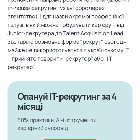
in-house рекрутинг vs аутсорс через
агентство), і для назви окремої професійної
галузі, в якій можна побудувати кар'єру – від
Junior-рекрутера до Talent Acquisition Lead.
Застаріла розмовна форма "рекрут" сьогодні
майже не використовується в українському IT
– прийнято говорити "рекрутер" або "IT-
рекрутер".
Опануй IT-рекрутинг за 4
місяці
80% практики, AI-інструменти,
кар'єрний супровід.