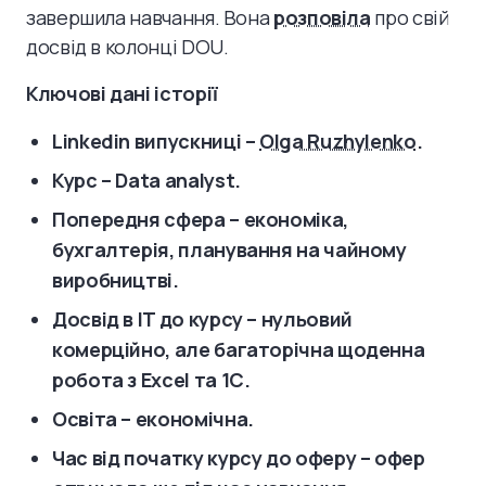
завершила навчання. Вона
розповіла
про свій
досвід в колонці DOU.
Ключові дані історії
Linkedin випускниці
–
Olga Ruzhylenko
.
Курс – Data analyst.
Попередня сфера – економіка,
бухгалтерія, планування на чайному
виробництві.
Досвід в IT до курсу – нульовий
комерційно, але багаторічна щоденна
робота з Excel та 1С.
Освіта – економічна.
Час від початку курсу до оферу – офер