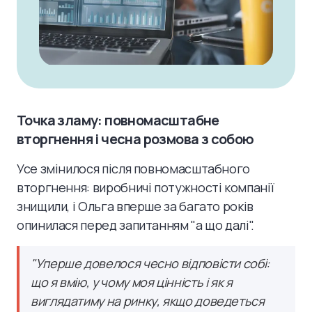
Точка зламу: повномасштабне
вторгнення і чесна розмова з собою
Усе змінилося після повномасштабного
вторгнення: виробничі потужності компанії
знищили, і Ольга вперше за багато років
опинилася перед запитанням "а що далі".
"Уперше довелося чесно відповісти собі:
що я вмію, у чому моя цінність і як я
виглядатиму на ринку, якщо доведеться