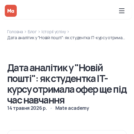
Головна
Блог
Історії успіху
Дата аналітик у "Новій пошті": як студентка IT-курсу отримала офер ще під час навчання
Дата аналітик у "Новій
пошті": як студентка IT-
курсу отримала офер ще під
час навчання
14 травня 2026 р.
Mate academy