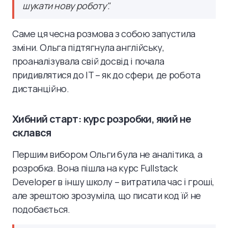
шукати нову роботу".
Саме ця чесна розмова з собою запустила
зміни. Ольга підтягнула англійську,
проаналізувала свій досвід і почала
придивлятися до IT – як до сфери, де робота
дистанційно.
Хибний старт: курс розробки, який не
склався
Першим вибором Ольги була не аналітика, а
розробка. Вона пішла на курс Fullstack
Developer в іншу школу – витратила час і гроші,
але зрештою зрозуміла, що писати код їй не
подобається.