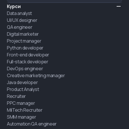
Курси
Data analyst
UI/UX designer
QA engineer
Digital marketer
Project manager
Python developer
Front-end developer
Full-stack developer
DevOps engineer
Creative marketing manager
Java developer
Product Analyst
Recruiter
PPC manager
MilTech Recruiter
SMM manager
Automation QA engineer