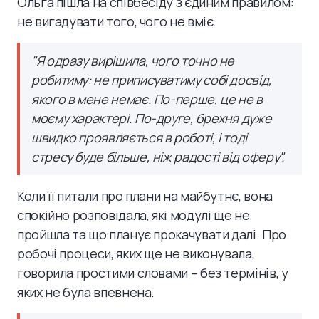
Ольга пішла на співбесіду з єдиним правилом:
не вигадувати того, чого не вміє.
"Я одразу вирішила, чого точно не
робитиму: не приписуватиму собі досвід,
якого в мене немає. По-перше, це не в
моєму характері. По-друге, брехня дуже
швидко проявляється в роботі, і тоді
стресу буде більше, ніж радості від оферу".
Коли її питали про плани на майбутнє, вона
спокійно розповідала, які модулі ще не
пройшла та що планує прокачувати далі. Про
робочі процеси, яких ще не виконувала,
говорила простими словами – без термінів, у
яких не була впевнена.