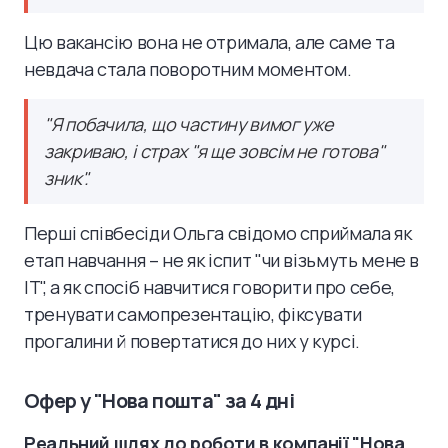
Цю вакансію вона не отримала, але саме та
невдача стала поворотним моментом.
"Я побачила, що частину вимог уже
закриваю, і страх "я ще зовсім не готова"
зник".
Перші співбесіди Ольга свідомо сприймала як
етап навчання – не як іспит "чи візьмуть мене в
IT", а як спосіб навчитися говорити про себе,
тренувати самопрезентацію, фіксувати
прогалини й повертатися до них у курсі.
Офер у "Нова пошта" за 4 дні
Реальний шлях до роботи в компанії "Нова