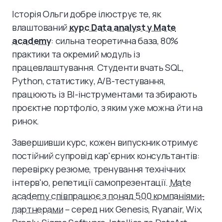
Історія Ольги добре ілюструє те, як
влаштований
курс Data analyst у Mate
academy
: сильна теоретична база, 80%
практики та окремий модуль із
працевлаштування. Студенти вчать SQL,
Python, статистику, A/B-тестування,
працюють із BI-інструментами та збирають
проєктне портфоліо, з яким уже можна йти на
ринок.
Завершивши курс, кожен випускник отримує
постійний супровід кар'єрних консультантів:
перевірку резюме, тренування технічних
інтерв'ю, репетиції самопрезентації.
Mate
academy співпрацює з понад 500 компаніями-
партнерами
– серед них Genesis, Ryanair, Wix,