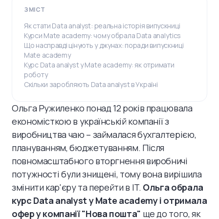
ЗМІСТ
Як стати Data analyst: реальна історія випускниці
Курси Mate academy: чому обрала Data analytics
Що насправді цінують у джунах: поради випускниці
Mate academy
Курс Data analyst у Mate academy: як отримати
роботу
Скільки заробляють Data analyst в Україні
Ольга Ружиленко понад 12 років працювала
економісткою в українській компанії з
виробництва чаю – займалася бухгалтерією,
плануванням, бюджетуванням. Після
повномасштабного вторгнення виробничі
потужності були знищені, тому вона вирішила
змінити кар'єру та перейти в IT.
Ольга обрала
курс Data analyst у Mate academy і отримала
офер у компанії "Нова пошта"
ще до того, як