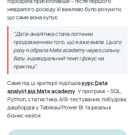
підходила прискіпливіше – після першого
невдалого досвіду їй важливо було розуміти,
що саме вона купує.
"Дата-аналітика стала логічним
продовженням того, що я вже вміла. Цього
разу я обрала Mate academy через сильну
базу, індивідуальний темп і фокус на
практиці".
Саме під ці критерії підійшов
курс Data
analyst від Mate academy
. У програмі – SQL,
Python, статистика, A/B-тестування, побудова
дашбордів у Tableau/Power BI та реальні
бізнес-кейси.