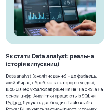
Як стати Data analyst: реальна
історія випускниці
Data analyst (аналітик даних) – це фахівець,
який збирає, обробляє та інтерпретує дані,
щоб бізнес ухвалював рішення не "на око", а на
основі цифр. Аналітики працюють із SQL чи
Python
, будують дашборди в Tableau або
Power BI, шукають закономірності у тоннах