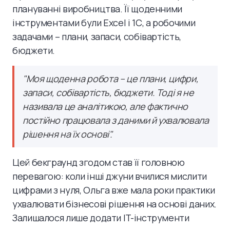
плануванні виробництва. Її щоденними
інструментами були Excel і 1С, а робочими
задачами – плани, запаси, собівартість,
бюджети.
"Моя щоденна робота – це плани, цифри,
запаси, собівартість, бюджети. Тоді я не
називала це аналітикою, але фактично
постійно працювала з даними й ухвалювала
рішення на їх основі".
Цей бекграунд згодом став її головною
перевагою: коли інші джуни вчилися мислити
цифрами з нуля, Ольга вже мала роки практики
ухвалювати бізнесові рішення на основі даних.
Залишалося лише додати IT-інструменти