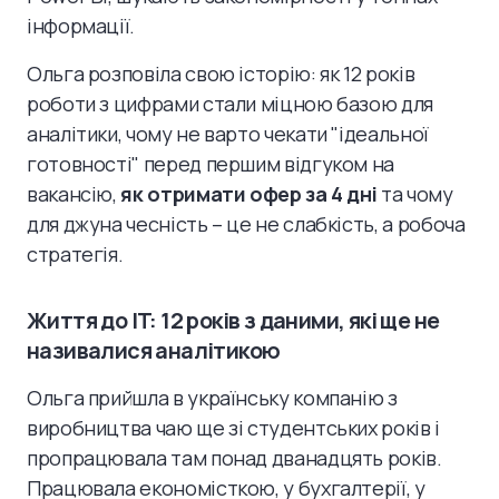
інформації.
Ольга розповіла свою історію: як 12 років
роботи з цифрами стали міцною базою для
аналітики, чому не варто чекати "ідеальної
готовності" перед першим відгуком на
вакансію,
як отримати офер за 4 дні
та чому
для джуна чесність – це не слабкість, а робоча
стратегія.
Життя до IT: 12 років з даними, які ще не
називалися аналітикою
Ольга прийшла в українську компанію з
виробництва чаю ще зі студентських років і
пропрацювала там понад дванадцять років.
Працювала економісткою, у бухгалтерії, у