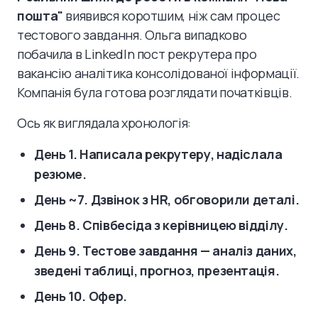
пошта"
виявився коротшим, ніж сам процес
тестового завдання. Ольга випадково
побачила в LinkedIn пост рекрутера про
вакансію аналітика консолідованої інформації.
Компанія була готова розглядати початківців.
Ось як виглядала хронологія:
День 1. Написала рекрутеру, надіслала
резюме.
День ~7. Дзвінок з HR, обговорили деталі.
День 8. Співбесіда з керівницею відділу.
День 9. Тестове завдання — аналіз даних,
зведені таблиці, прогноз, презентація.
День 10. Офер.