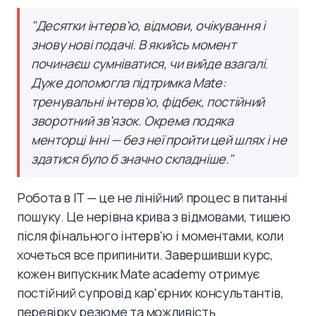
"
Десятки інтерв'ю, відмови, очікування і
знову нові подачі. В якийсь момент
починаєш сумніватися, чи вийде взагалі.
Дуже допомогла підтримка Mate:
тренувальні інтерв'ю, фідбек, постійний
зворотний зв'язок. Окрема подяка
менторці Інні — без неї пройти цей шлях і не
здатися було б значно складніше.
"
Робота в IT — це не лінійний процес в питанні
пошуку. Це нерівна крива з відмовами, тишею
після фінального інтерв'ю і моментами, коли
хочеться все припинити. Завершивши курс,
кожен випускник Mate academy отримує
постійний супровід кар'єрних консультантів,
перевірку резюме та можливість