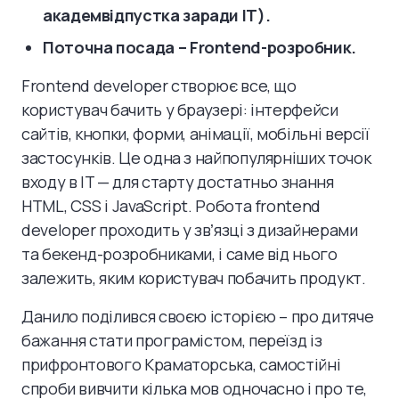
академвідпустка заради IT).
Поточна посада – Frontend-розробник.
Frontend developer створює все, що
користувач бачить у браузері: інтерфейси
сайтів, кнопки, форми, анімації, мобільні версії
застосунків. Це одна з найпопулярніших точок
входу в IT — для старту достатньо знання
HTML, CSS і JavaScript. Робота frontend
developer проходить у звʼязці з дизайнерами
та бекенд-розробниками, і саме від нього
залежить, яким користувач побачить продукт.
Данило поділився своєю історією – про дитяче
бажання стати програмістом, переїзд із
прифронтового Краматорська, самостійні
спроби вивчити кілька мов одночасно і про те,