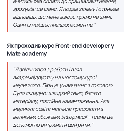
вчитись без оплати до працевлаштування,
зрозумів: це шанс. Я подав заявку і отримав
відповідь, що мене взяли, прямо на зміні.
Один із найщасливіших моментів.
"
Як проходив курс Front-end developer у
Mate academy
"
Я звільнився з роботи і взяв
академвідпустку на шостому курсі
медичного. Пірнув у навчання з головою.
Було складно: швидкий темп, багато
матеріалу, постійне навантаження. Але
медична освіта навчила працювати з
великими обсягами інформації – і саме це
допомогло витримати цей ритм.
"