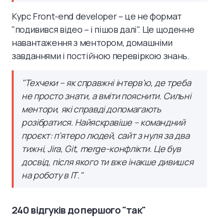
Курс Front-end developer – це не формат
"подивився відео – і пішов далі". Це щоденне
навантаження з ментором, домашніми
завданнями і постійною перевіркою знань.
"
Техчеки – як справжні інтерв'ю, де треба
не просто знати, а вміти пояснити. Сильні
ментори, які справді допомагають
розібратися. Найяскравіше – командний
проєкт: п'ятеро людей, сайт з нуля за два
тижні, Jira, Git, merge-конфлікти. Це був
досвід, після якого ти вже інакше дивишся
на роботу в ІТ.
"
240 відгуків до першого "так"