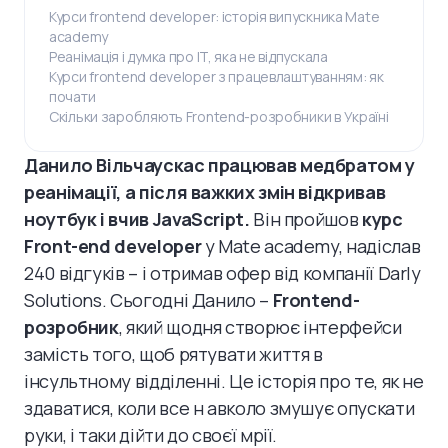
Курси frontend developer: історія випускника Mate
academy
Реанімація і думка про IT, яка не відпускала
Курси frontend developer з працевлаштуванням: як
почати
Скільки заробляють Frontend-розробники в Україні
Данило Вільчаускас працював медбратом у
реанімації, а після важких змін відкривав
ноутбук і вчив JavaScript.
Він пройшов
курс
Front-end developer
у Mate academy, надіслав
240 відгуків – і отримав офер від компанії Darly
Solutions. Сьогодні Данило –
Frontend-
розробник
, який щодня створює інтерфейси
замість того, щоб рятувати життя в
інсультному відділенні. Це історія про те, як не
здаватися, коли все н авколо змушує опускати
руки, і таки дійти до своєї мрії.