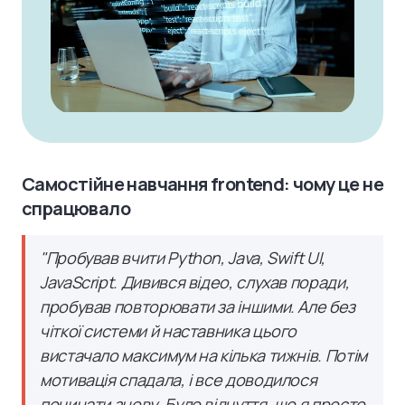
Самостійне навчання frontend: чому це не
спрацювало
"Пробував вчити Python, Java, Swift UI,
JavaScript. Дивився відео, слухав поради,
пробував повторювати за іншими. Але без
чіткої системи й наставника цього
вистачало максимум на кілька тижнів. Потім
мотивація спадала, і все доводилося
починати знову. Було відчуття, що я просто