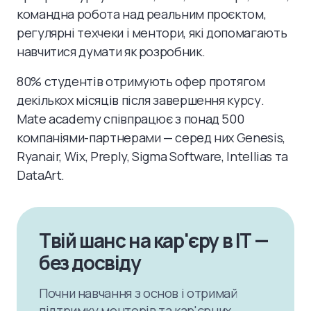
командна робота над реальним проєктом,
регулярні техчеки і ментори, які допомагають
навчитися думати як розробник.
80% студентів отримують офер протягом
декількох місяців після завершення курсу.
Mate academy співпрацює з понад 500
компаніями-партнерами — серед них Genesis,
Ryanair, Wix, Preply, Sigma Software, Intellias та
DataArt.
Твій шанс на кар'єру в IT —
без досвіду
Почни навчання з основ і отримай
підтримку менторів та кар'єрних