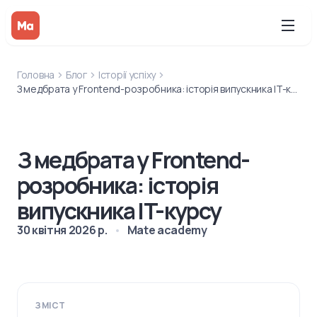
Головна
Блог
Історії успіху
З медбрата у Frontend-розробника: історія випускника IT-курсу
З медбрата у Frontend-
розробника: історія
випускника IT-курсу
30 квітня 2026 р.
Mate academy
ЗМІСТ