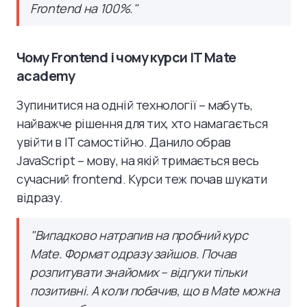
Frontend на 100%.
"
Чому Frontend і чому курси IT Mate
academy
Зупинитися на одній технології – мабуть,
найважче рішення для тих, хто намагається
увійти в IT самостійно. Данило обрав
JavaScript – мову, на якій тримається весь
сучасний frontend. Курси теж почав шукати
відразу.
"
Випадково натрапив на пробний курс
Mate. Формат одразу зайшов. Почав
розпитувати знайомих – відгуки тільки
позитивні. А коли побачив, що в Mate можна