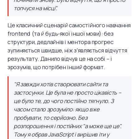
топчуся на місці".
Це класичний сценарій самостійного навчання
frontend (та й будь-якої іншої мови): без
структури, дедлайнів і ментора прогрес
зупиняється швидше, ніж зʼявляється відчуття
результату. Данило відчув це на собі – і
зрозумів, що потрібен інший формат.
"
Я завжди хотів створювати сайти та
застосунки. Це була не просто цікавість –
це було те, до чого постійно тягнуло. З
часом стало зрозуміло: якщо вже
пробувати, то серйозно. Без
розпорошення і постійних "а може ще це".
Тому я обрав JavaScript і вирішив іти у