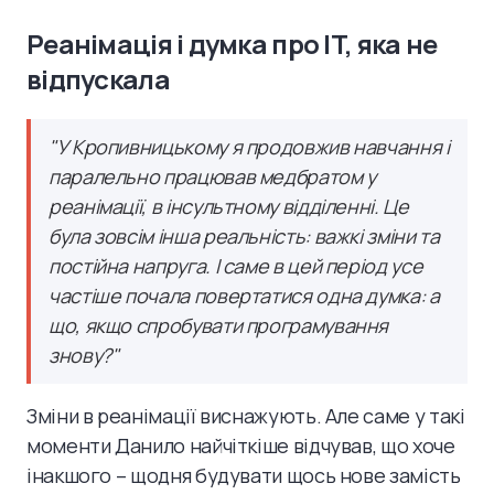
Реанімація і думка про IT, яка не
відпускала
"
У Кропивницькому я продовжив навчання і
паралельно працював медбратом у
реанімації, в інсультному відділенні. Це
була зовсім інша реальність: важкі зміни та
постійна напруга. І саме в цей період усе
частіше почала повертатися одна думка: а
що, якщо спробувати програмування
знову?
"
Зміни в реанімації виснажують. Але саме у такі
моменти Данило найчіткіше відчував, що хоче
інакшого – щодня будувати щось нове замість