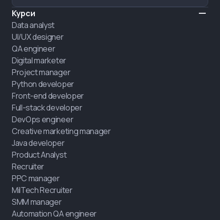
Курси
Data analyst
UI/UX designer
QA engineer
Digital marketer
Project manager
Python developer
Front-end developer
Full-stack developer
DevOps engineer
Creative marketing manager
Java developer
Product Analyst
Recruiter
PPC manager
MilTech Recruiter
SMM manager
Automation QA engineer