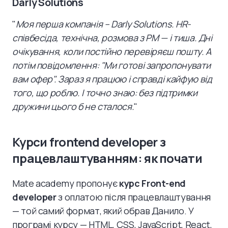
Darly Solutions
"
Моя перша компанія – Darly Solutions. HR-
співбесіда, технічна, розмова з PM — і тиша. Дні
очікування, коли постійно перевіряєш пошту. А
потім повідомлення: "Ми готові запропонувати
вам офер". Зараз я працюю і справді кайфую від
того, що роблю. І точно знаю: без підтримки
дружини цього б не сталося.
"
Курси frontend developer з
працевлаштуванням: як почати
Mate academy пропонує
курс Front-end
developer
з оплатою після працевлаштування
— той самий формат, який обрав Данило. У
програмі курсу — HTML, CSS, JavaScript, React,