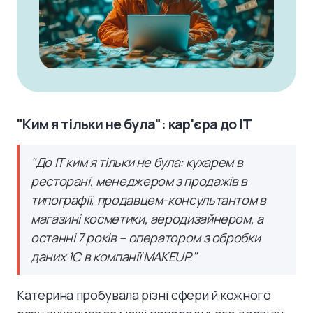
"Ким я тільки не була": кар'єра до IT
"До IT ким я тільки не була: кухарем в
ресторані, менеджером з продажів в
типографії, продавцем-консультантом в
магазині косметики, аеродизайнером, а
останні 7 років – оператором з обробки
даних 1С в компанії MAKEUP."
Катерина пробувала різні сфери й кожного