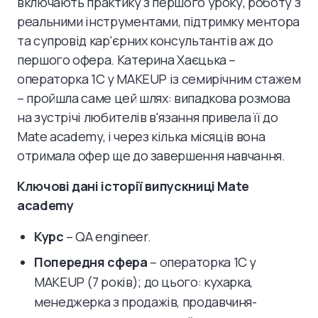
включають практику з першого уроку, роботу з
реальними інструментами, підтримку ментора
та супровід кар'єрних консультантів аж до
першого офера. Катерина Хаєцька –
операторка 1С у MAKEUP із семирічним стажем
– пройшла саме цей шлях: випадкова розмова
на зустрічі любителів в'язання привела її до
Mate academy, і через кілька місяців вона
отримала офер ще до завершення навчання.
Ключові дані історії випускниці Mate
academy
Курс
– QA engineer.
Попередня сфера
– операторка 1С у
MAKEUP (7 років); до цього: кухарка,
менеджерка з продажів, продавчиня-