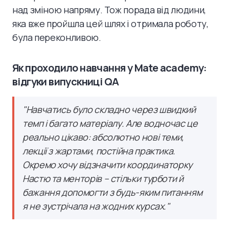
над зміною напряму. Тож порада від людини,
яка вже пройшла цей шлях і отримала роботу,
була переконливою.
Як проходило навчання у Mate academy:
відгуки випускниці QA
"Навчатись було складно через швидкий
темп і багато матеріалу. Але водночас це
реально цікаво: абсолютно нові теми,
лекції з жартами, постійна практика.
Окремо хочу відзначити координаторку
Настю та менторів – стільки турботи й
бажання допомогти з будь-яким питанням
я не зустрічала на жодних курсах."