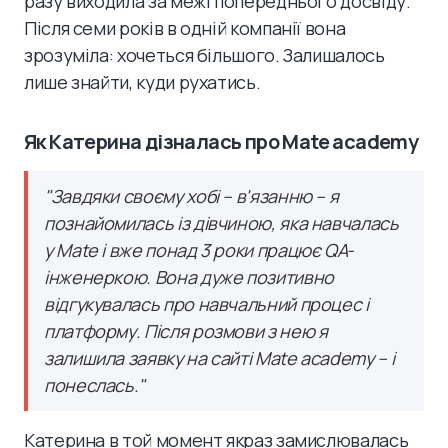
разу виходила за межі попереднього досвіду.
Після семи років в одній компанії вона
зрозуміла: хочеться більшого. Залишалось
лише знайти, куди рухатись.
Як Катерина дізналась про Mate academy
"Завдяки своєму хобі – в'язанню – я
познайомилась із дівчиною, яка навчалась
у Mate і вже понад 3 роки працює QA-
інженеркою. Вона дуже позитивно
відгукувалась про навчальний процес і
платформу. Після розмови з нею я
залишила заявку на сайті Mate academy – і
понеслась."
Катерина в той момент якраз замислювалась