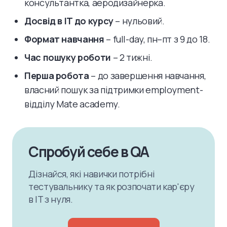
консультантка, аеродизайнерка.
Досвід в IT до курсу
– нульовий.
Формат навчання
– full-day, пн–пт з 9 до 18.
Час пошуку роботи
– 2 тижні.
Перша робота
– до завершення навчання,
власний пошук за підтримки employment-
відділу Mate academy.
Спробуй себе в QA
Дізнайся, які навички потрібні
тестувальнику та як розпочати кар'єру
в IT з нуля.