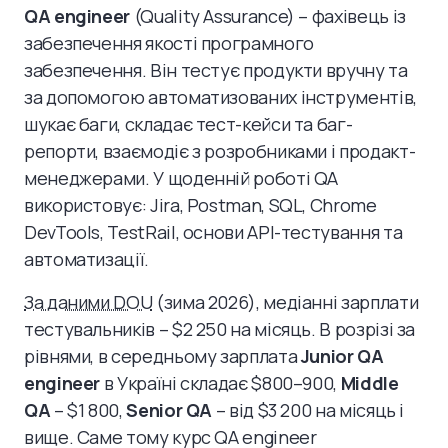
QA engineer
(Quality Assurance) – фахівець із
забезпечення якості програмного
забезпечення. Він тестує продукти вручну та
за допомогою автоматизованих інструментів,
шукає баги, складає тест-кейси та баг-
репорти, взаємодіє з розробниками і продакт-
менеджерами. У щоденній роботі QA
використовує: Jira, Postman, SQL, Chrome
DevTools, TestRail, основи API-тестування та
автоматизації.
За даними DOU
(зима 2026), медіанні зарплати
тестувальників – $2 250 на місяць. В розрізі за
рівнями, в середньому зарплата
Junior QA
engineer
в Україні складає $800–900,
Middle
QA
– $1 800,
Senior QA
– від $3 200 на місяць і
вище. Саме тому курс QA engineer