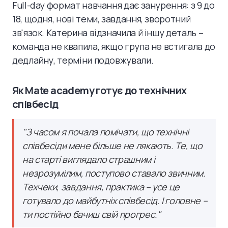
Full-day формат навчання дає занурення: з 9 до
18, щодня, нові теми, завдання, зворотний
зв'язок. Катерина відзначила й іншу деталь –
команда не квапила, якщо група не встигала до
дедлайну, терміни подовжували.
Як Mate academy готує до технічних
співбесід
"З часом я почала помічати, що технічні
співбесіди мене більше не лякають. Те, що
на старті виглядало страшним і
незрозумілим, поступово ставало звичним.
Техчеки, завдання, практика – усе це
готувало до майбутніх співбесід. І головне –
ти постійно бачиш свій прогрес."