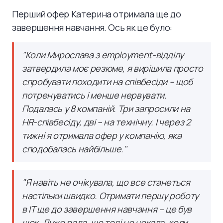
Перший офер Катерина отримала ще до
завершення навчання. Ось як це було:
"Коли Мирослава з employment-відділу
затвердила моє резюме, я вирішила просто
спробувати походити на співбесіди – щоб
потренуватись і менше нервувати.
Подалась у 8 компаній. Три запросили на
HR-співбесіду, дві – на технічну. І через 2
тижні я отримала офер у компанію, яка
сподобалась найбільше."
"Я навіть не очікувала, що все станеться
настільки швидко. Отримати першу роботу
в IT ще до завершення навчання – це був
шок. Дуже рада, що тоді не чекала, коли