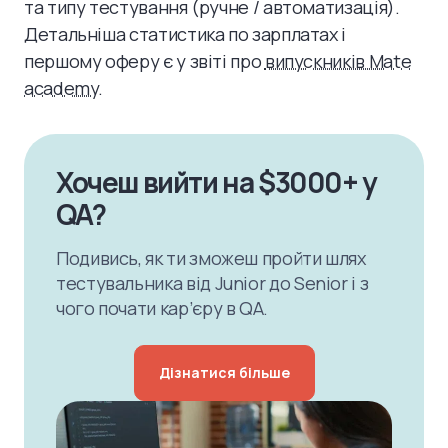
та типу тестування (ручне / автоматизація).
Детальніша статистика по зарплатах і
першому оферу є у звіті про
випускників Mate
academy
.
Хочеш вийти на $3000+ у
QA?
Подивись, як ти зможеш пройти шлях
тестувальника від Junior до Senior і з
чого почати кар’єру в QA.
Дізнатися більше