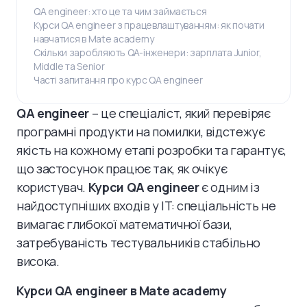
QA engineer: хто це та чим займається
Курси QA engineer з працевлаштуванням: як почати
навчатися в Mate academy
Скільки заробляють QA-інженери: зарплата Junior,
Middle та Senior
Часті запитання про курс QA engineer
QA engineer
– це спеціаліст, який перевіряє
програмні продукти на помилки, відстежує
якість на кожному етапі розробки та гарантує,
що застосунок працює так, як очікує
користувач.
Курси QA engineer
є одним із
найдоступніших входів у IT: спеціальність не
вимагає глибокої математичної бази,
затребуваність тестувальників стабільно
висока.
Курси QA engineer в Mate academy