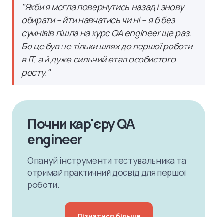
"Якби я могла повернутись назад і знову
обирати – йти навчатись чи ні – я б без
сумнівів пішла на курс QA engineer ще раз.
Бо це був не тільки шлях до першої роботи
в IT, а й дуже сильний етап особистого
росту."
Почни кар'єру QA
engineer
Опануй інструменти тестувальника та
отримай практичний досвід для першої
роботи.
Дізнатися більше