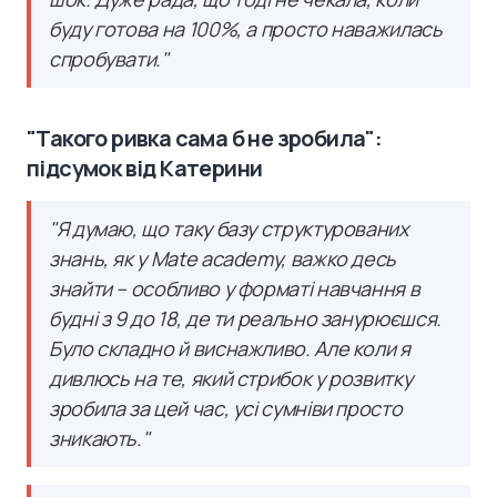
буду готова на 100%, а просто наважилась
спробувати."
"Такого ривка сама б не зробила":
підсумок від Катерини
"Я думаю, що таку базу структурованих
знань, як у Mate academy, важко десь
знайти – особливо у форматі навчання в
будні з 9 до 18, де ти реально занурюєшся.
Було складно й виснажливо. Але коли я
дивлюсь на те, який стрибок у розвитку
зробила за цей час, усі сумніви просто
зникають."