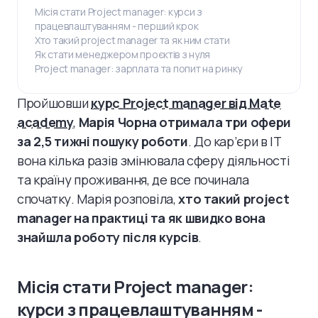
Місія стати Project manager: курси з
працевлаштуванням - перший крок
Хто такий project manager та як ним стати
Як стати менеджером проєктів з нуля
Project manager: зарплата та попит на ринку
Пройшовши
курс Project manager від Mate
academy
,
Марія Чорна отримала три офери
за 2,5 тижні пошуку роботи
. До кар’єри в IT
вона кілька разів змінювала сферу діяльності
та країну проживання, де все починала
спочатку. Марія розповіла,
хто такий project
manager на практиці та як швидко вона
знайшла роботу після курсів
.
Місія стати Project manager:
курси з працевлаштуванням -