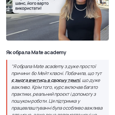
Як обрала Mate academy
"Я обрала Mate academy з дуже простої
причини: бо Мейт класні. Побачила, що тут
є змога вчитись в своєму темпі
, що дуже
важливо. Крім того, курс включав багато
практики, реальний проєкт і допомогу з
пошуком роботи. Ця підтримка у
працевлаштуванні була особливо важлива
для мене, адже вона допомогла мені не