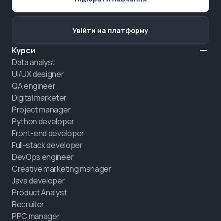
Увійти на платформу
Курси
Data analyst
UI/UX designer
QA engineer
Digital marketer
Project manager
Python developer
Front-end developer
Full-stack developer
DevOps engineer
Creative marketing manager
Java developer
Product Analyst
Recruiter
PPC manager