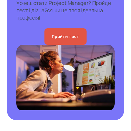
Хочеш стати Project Manager? Пройди
тест і дізнайся, чи це твоя ідеальна
професія!
Пройти тест