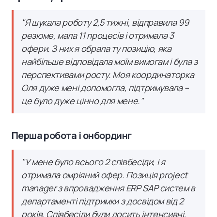
"Я шукала роботу 2,5 тижні, відправила 99
резюме, мала 11 процесів і отримала 3
офери. З них я обрала ту позицію, яка
найбільше відповідала моїм вимогам і була з
перспективами росту. Моя координаторка
Оля дуже мені допомогла, підтримувала –
це було дуже цінно для мене."
Перша робота і онбординг
"У мене було всього 2 співбесіди, і я
отримала омріяний офер. Позиція project
manager з впровадження ERP SAP систем в
департаменті підтримки з досвідом від 2
років. Співбесіди були досить інтенсивні,