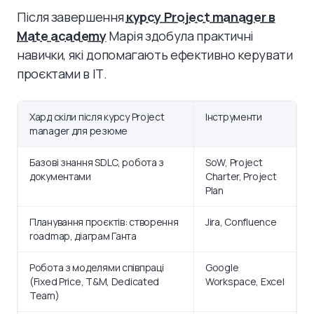
Після завершення
курсу Project manager в
Mate academy
Марія здобула практичні
навички, які допомагають ефективно керувати
проєктами в ІТ.
Хард скіли після курсу Project
Інструменти
manager для резюме
Базові знання SDLC, робота з
SoW, Project
документами
Charter, Project
Plan
Планування проєктів: створення
Jira, Confluence
roadmap, діаграм Ганта
Робота з моделями співпраці
Google
(Fixed Price, T&M, Dedicated
Workspace, Excel
Team)