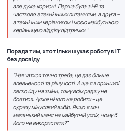
але дуже корисні. Перша була з HR та
частково з технічними питаннями, а друга –
з технічним керівником і моєю майбутньою
керівницею відділу підтримки."
Порада тим, хто тільки шукає роботу в IT
без досвіду
"Навчатися точно треба, це дає більше
впевненості та рішучості. А ще я в принципі
легко йду на зміни, тому всім раджу не
боятися. Адже нічого не робити – це
одразу мінусовий вибір. Якщо є хоч
маленький шанс на майбутній успіх, чому б
його не використати?"