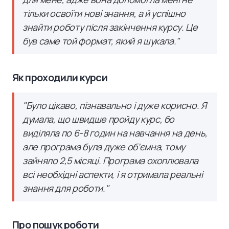
тільки освоїти нові знання, а й успішно
знайти роботу після закінчення курсу. Це
був саме той формат, який я шукала."
Як проходили курси
"Було цікаво, пізнавально і дуже корисно. Я
думала, що швидше пройду курс, бо
виділяла по 6-8 годин на навчання на день,
але програма була дуже об’ємна, тому
зайняло 2,5 місяці. Програма охоплювала
всі необхідні аспекти, і я отримала реальні
знання для роботи."
Про пошук роботи