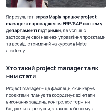
Як результат,
зараз Марія працює project
manager з впровадження ERP/SAP систем у
департаменті підтримки
, де успішно
застосовує свої навички управління проєктами
та досвід, отриманий на курсах в Mate
academy.
Хто такий project manager та як
ним стати
Project manager – це фахівець, який керує
проєктами, планує та координує всі етапи
виконання завдань, контролює терміни,
бюджети та ресурси, а також забезпечує