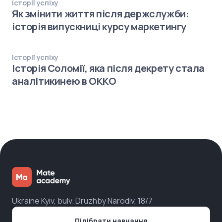
Історії успіху
Як змінити життя після держслужби:
історія випускниці курсу маркетингу
Історії успіху
Історія Соломії, яка після декрету стала
аналітикинею в ОККО
Ukraine Kyiv, bulv. Druzhby Narodiv, 18/7
Підібрати навчання