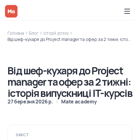
Головна
Блог
Історії успіху
Від шеф-кухаря до Project manager та офер за 2 тижні: історія випускниці IT-курсів
Від шеф-кухаря до Project
manager та офер за 2 тижні:
історія випускниці IT-курсів
27 березня 2026 р.
Mate academy
ЗМІСТ