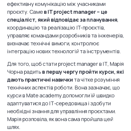
ефективну комунікацію між учасниками
проєкту. Саме
в IT project manager – це
спеціаліст, який відповідає за планування
,
координацію та реалізацію IT-проєктів,
управляє командами розробників та інженерів,
визначає технічні вимоги, контролює
інтеграцію нових технологій та інструментів.
Для того, щоб стати project manager в ІТ, Марія
Чорна радить
в першу чергу пройти курси, які
дають практичні навички
та чітке розуміння
технічних аспектів роботи. Вона зазначає, що
курси в Mate academy допомогли їй швидко
адаптуватися до ІТ-середовища і здобути
необхідні знання для управління проєктами.
Марія розповіла, як вона сама пройшла цей
шлях.