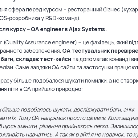
ня сфера перед курсом – ресторанний бізнес (кухар
OS-розробника у R&D-команді.
сля курсу – QA engineer в Ajax Systems.
 (Quality Assurance engineer) – це фахівець, який від
грамного забезпечення.
QA тестувальник
перевіряє
 баги, складає тест-кейси
та допомагає команді ви
релізи. Саме завдяки QA сайти та застосунки працюют
арасу більше подобалося шукати помилки, а не створю
ня піти в QA прийшло природно:
 більше подобалось шукати, досліджувати баги, аніж
ати їх. Тому QA-напрямок просто цікавив. Коли задум
б щось змінити, рішення прийнялось легко. Залишило
жливість навчатись. А так як в айті я не новачок, то к