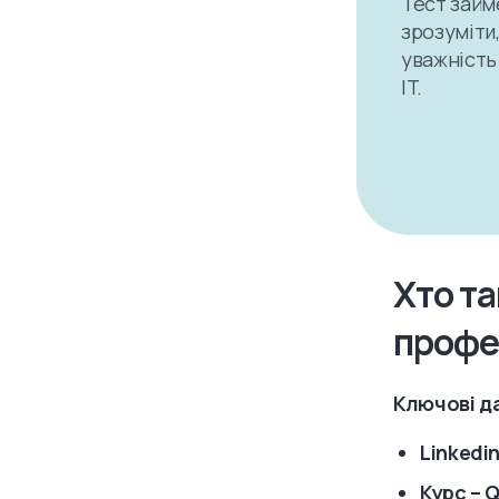
Тест займе
зрозуміти,
уважність
IT.
Хто та
профе
Ключові да
Linkedi
Курс – 