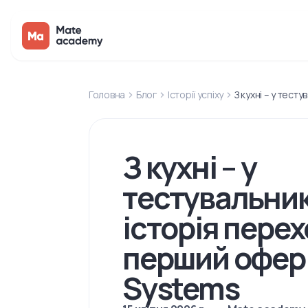
Головна
Блог
Історії успіху
З кухні – у тест
З кухні – у
тестувальник
історія перехо
перший офер 
Systems