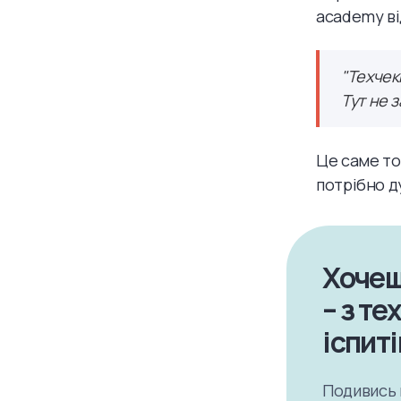
academy ві
"Техчек
Тут не 
Це саме той
потрібно д
Хочеш
– з те
іспит
Подивись 