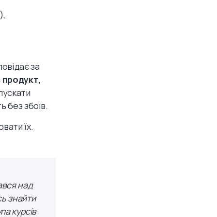
),
повідає за
 продукт,
пускати
ь без збоїв.
вати їх.
ався над
сь знайти
упа курсів