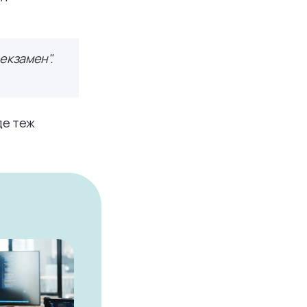
екзамен".
де теж