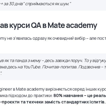
++ за 30 днів" сприймаються як шум."
ав курси QA в Mate academy
my не з'явилась одразу як очевидний вибір – але пос
в як та панда з мему – десь завжди поруч. То у відгук
ама десь на YouTube. Почитав-попитав. Подзвонив – т
.
gineer в Mate academy вирізняється серед інших курс
ика підходом до практики:
80% навчання – це реаль
проєкти та техчеки замість стандартних іспитів.