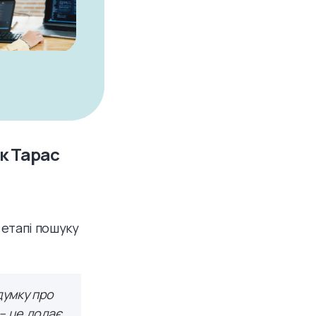
к Тарас
 етапі пошуку
думку про
 – це додає