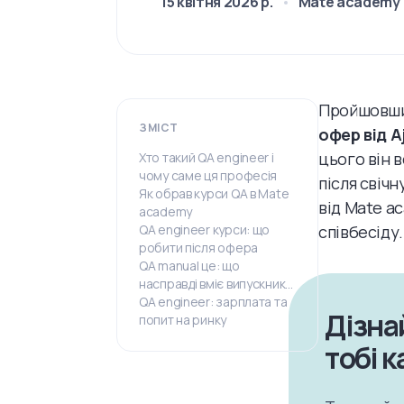
15 квітня 2026 р.
Mate academy
Пройшовш
ЗМІСТ
офер від A
цього він 
Хто такий QA engineer і
чому саме ця професія
після свічн
Як обрав курси QA в Mate
від Mate a
academy
QA engineer курси: що
співбесіду.
робити після офера
QA manual це: що
насправді вміє випускник
курсу
QA engineer: зарплата та
Дізна
попит на ринку
тобі к