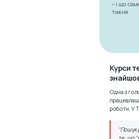
– і що са
тижня.
Курси т
знайшов
Одна з гол
працевлашт
роботи. У 
"Пошук 
те, що "