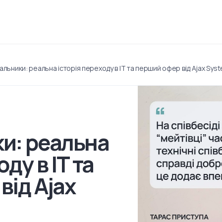
увальники: реальна історія переходу в IT та перший офер від Ajax Sys
и: реальна
ду в IT та
від Ajax