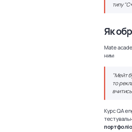
типу "С
Як обр
Mate acade
ним:
"Мейт бу
то рекл
вчитись"
Курс QA en
тестувальн
портфоліо-