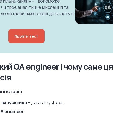
 кілька хвилин – і допоможе
 чи твоє аналітичне мислення та
 до деталей вже готові до старту в
Пройти тест
кий QA engineer і чому саме ц
сія
ні історії:
n випускника –
Taras Prystupa
.
QA engineer.