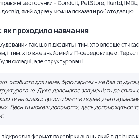
равжні застосунки – Conduit, PetStore, Huntd, IMDb, 
досвід, який одразу можна показати роботодавцю.
: як проходило навчання
будований так, що підходить і тим, хто вперше стикає
м, і тим, хто вже знайомий з IT-середовищем. Тарас 
були складні, але структуровані.
ня, особисто для мене, було гарним – не без труднощі
труктуроване. Дуже допомагає залученість до спільн
кщо ти на флексі, просто бачити людей у чаті з різним
ми. Десь ти можеш допомогти, десь допоможуться тоб
".
 підкреслив формат перевірки знань, який відрізняє 