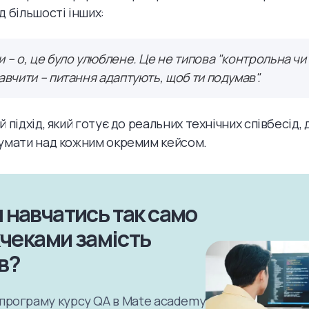
д більшості інших:
и – о, це було улюблене. Це не типова "контрольна чи 
завчити – питання адаптують, щоб ти подумав".
 підхід, який готує до реальних технічних співбесід, 
умати над кожним окремим кейсом.
 навчатись так само
хчеками замість
ів?
програму курсу QA в Mate academy