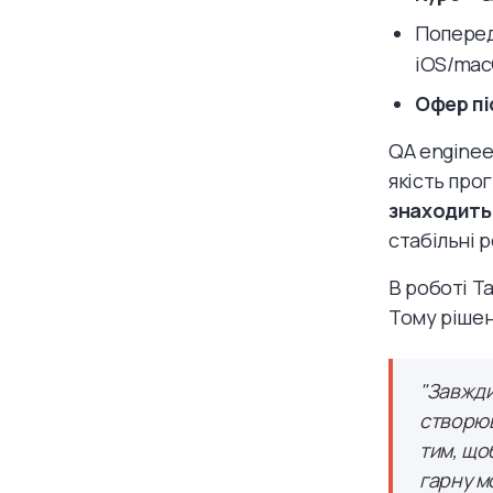
Поперед
iOS/mac
Офер пі
QA engineer
якість про
знаходить
стабільні 
В роботі Т
Тому рішен
"Завжди
створюв
тим, що
гарну мо