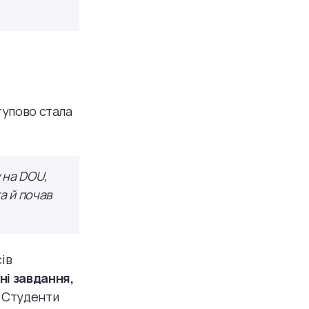
тупово стала
у на DOU,
а й почав
ів
ні завдання,
Студенти