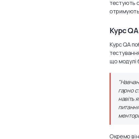
тестують сп
отримують 
Курс QA
Курс QA по
тестування
що модулі 
"Навчан
гарно с
навіть я
питання
ментори
Окремо він