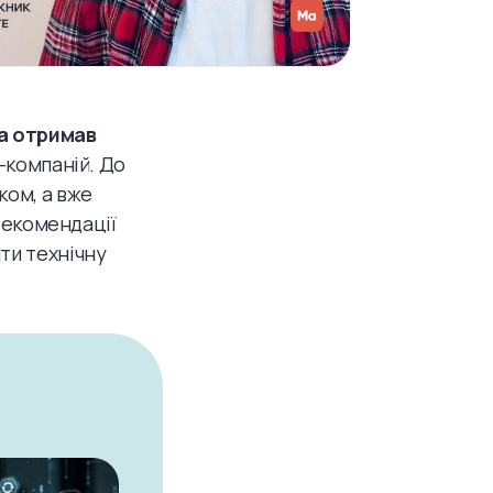
а отримав
h-компаній. До
ком, а вже
 рекомендації
ти технічну