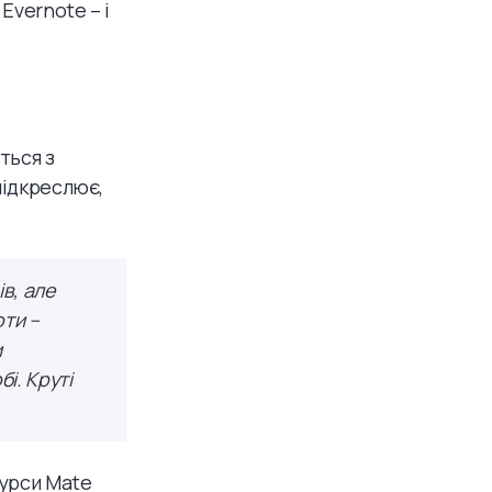
Evernote – і
ться з
підкреслює,
в, але
оти –
и
і. Круті
курси Mate