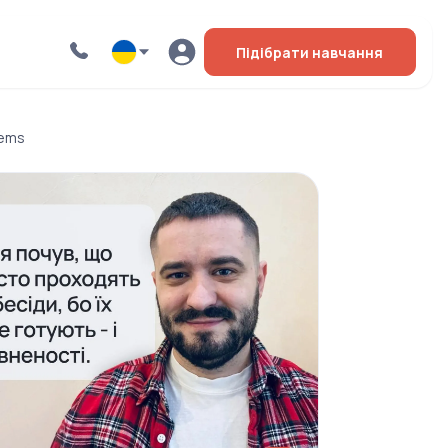
Підібрати навчання
tems