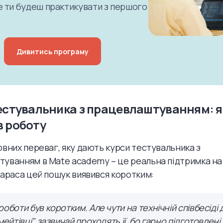
ме ти будеш практикувати з першого
Дивитись програму
естувальника з працевлаштуванням: я
 роботу
овних переваг, яку дають курси тестувальника з
уванням в Mate academy – це реальна підтримка на
Тараса цей пошук виявився коротким:
роботи був коротким. Але чути на технічній співбесіді 
мейтівці" зазвичай проходять її, бо гарно підготовлені