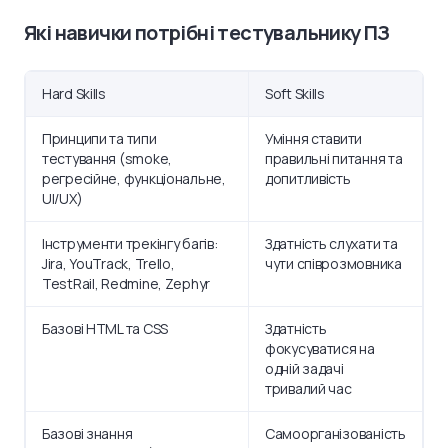
Які навички потрібні тестувальнику ПЗ
Hard Skills
Soft Skills
Принципи та типи
Уміння ставити
тестування (smoke,
правильні питання та
регресійне, функціональне,
допитливість
UI/UX)
Інструменти трекінгу багів:
Здатність слухати та
Jira, YouTrack, Trello,
чути співрозмовника
TestRail, Redmine, Zephyr
Базові HTML та CSS
Здатність
фокусуватися на
одній задачі
тривалий час
Базові знання
Самоорганізованість