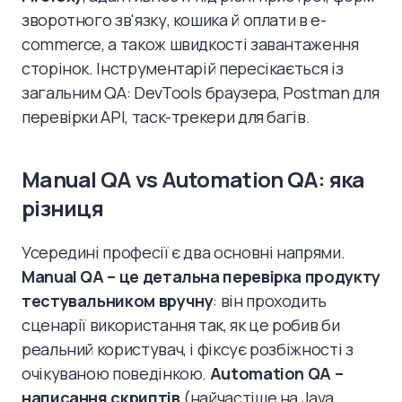
зворотного зв'язку, кошика й оплати в e-
commerce, а також швидкості завантаження
сторінок. Інструментарій пересікається із
загальним QA: DevTools браузера, Postman для
перевірки API, таск-трекери для багів.
Manual QA vs Automation QA: яка
різниця
Усередині професії є два основні напрями.
Manual QA – це детальна перевірка продукту
тестувальником вручну
: він проходить
сценарії використання так, як це робив би
реальний користувач, і фіксує розбіжності з
очікуваною поведінкою.
Automation QA –
написання скриптів
(найчастіше на Java,