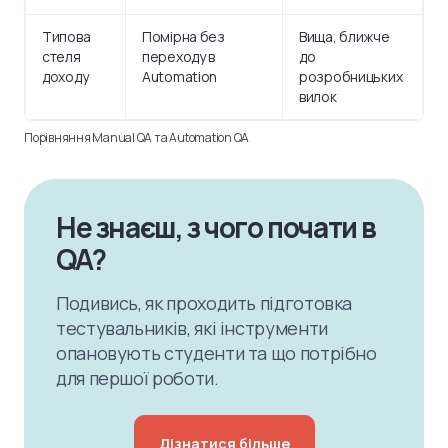
Типова
Помірна без
Вища, ближче
стеля
переходу в
до
доходу
Automation
розробницьких
вилок
Порівняння Manual QA та Automation QA
Не знаєш, з чого почати в
QA?
Подивись, як проходить підготовка
тестувальників, які інструменти
опановують студенти та що потрібно
для першої роботи.
Дізнатися більше