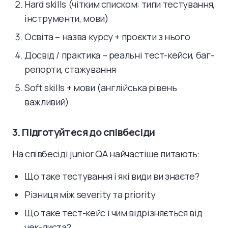
Hard skills (чітким списком: типи тестування,
інструменти, мови)
Освіта – назва курсу + проєкти з нього
Досвід / практика – реальні тест-кейси, баг-
репорти, стажування
Soft skills + мови (англійська рівень
важливий)
3. Підготуйтеся до співбесіди
На співбесіді junior QA найчастіше питають:
Що таке тестування і які види ви знаєте?
Різниця між severity та priority
Що таке тест-кейс і чим відрізняється від
чек-листа?