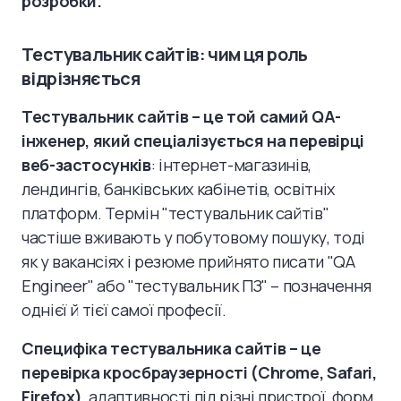
розробки.
Тестувальник сайтів: чим ця роль
відрізняється
Тестувальник сайтів – це той самий QA-
інженер, який спеціалізується на перевірці
веб-застосунків
: інтернет-магазинів,
лендингів, банківських кабінетів, освітніх
платформ. Термін "тестувальник сайтів"
частіше вживають у побутовому пошуку, тоді
як у вакансіях і резюме прийнято писати "QA
Engineer" або "тестувальник ПЗ" – позначення
однієї й тієї самої професії.
Специфіка тестувальника сайтів – це
перевірка кросбраузерності (Chrome, Safari,
Firefox)
, адаптивності під різні пристрої, форм