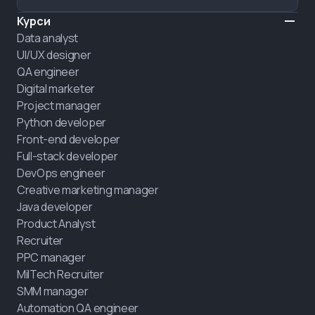
Курси
Data analyst
UI/UX designer
QA engineer
Digital marketer
Project manager
Python developer
Front-end developer
Full-stack developer
DevOps engineer
Creative marketing manager
Java developer
Product Analyst
Recruiter
PPC manager
MilTech Recruiter
SMM manager
Automation QA engineer