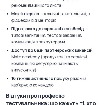
рекомендаційного листа
Мок-інтервʼю
– технічні та нетехнічні, з
фідбеком від менторів
Підготовка до справжніх співбесід
–
типові запитання, тестові завдання,
комунікація з рекрутерами
Доступ до бази партнерських вакансій
Mate academy (продуктові та сервісні
компанії, які регулярно наймають
випускників)
16 тижнів активного пошуку
разом із
кар'єрною командою
Відгуки про професію
тестувальника: що кажуть ті, хто