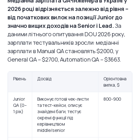
Медіанна зарплата QA-інженера в Україні у
2026 році відрізняється залежно від рівня –
від початкових вилок на позиції Junior до
значно вищих доходів на Senior і Lead.
За
даними літнього опитування DOU 2026 року,
зарплати тестувальників зросли: медіанні
зарплати в Manual QA становлять $2000, у
General QA – $2700, Automation QA – $3663.
Рівень
Досвід
Орієнтовна
вилка, $
Junior
Виконує готові чек-листи
800-900
QA (0–
та тест-кейси, описує
1 рік)
знайдені баги, тестує
окремі функції під
керівництвом
middle/senior