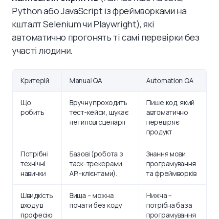
Python або JavaScript із фреймворками на
кшталт Selenium чи Playwright), які
автоматично прогонять ті самі перевірки без
участі людини.
Критерій
Manual QA
Automation QA
Що
Вручну проходить
Пише код, який
робить
тест-кейси, шукає
автоматично
нетипові сценарії
перевіряє
продукт
Потрібні
Базові (робота з
Знання мови
технічні
таск-трекерами,
програмування
навички
API-клієнтами).
та фреймворків
Швидкість
Вища – можна
Нижча –
входу в
почати без коду
потрібна база
професію
програмування