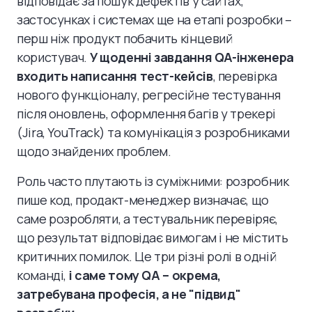
відповідає за пошук дефектів у сайтах,
застосунках і системах ще на етапі розробки –
перш ніж продукт побачить кінцевий
користувач.
У щоденні завдання QA-інженера
входить написання тест-кейсів
, перевірка
нового функціоналу, регресійне тестування
після оновлень, оформлення багів у трекері
(Jira, YouTrack) та комунікація з розробниками
щодо знайдених проблем.
Роль часто плутають із суміжними: розробник
пише код, продакт-менеджер визначає, що
саме розробляти, а тестувальник перевіряє,
що результат відповідає вимогам і не містить
критичних помилок. Це три різні ролі в одній
команді,
і саме тому QA – окрема,
затребувана професія, а не "підвид"