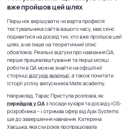
вже пройшов цей шлях
Перш ніж вирішувати, чи варта професія
тестувальника сайтів вашого часу, має сенс
подивитися на досвід тих, хто вже пройшов цей
шлях, а не лише на теоретичний опис
обов'язків. Реальні відгуки про навчання QA,
перше працевлаштування та перші місяці
роботи в QA можна знайти на офіційній
сторінці
відгуків академії
, а також почитати
історії успіху випускників Mate academy.
Наприклад, Тарас Приступа розповів, як
перейшов у QA
з посади кухаря та досвіду iOS-
розробника – і отримав офер від Ajax Systems
ще до завершення навчання. Катерина
Хаєцька, яка сім років пропрацювала