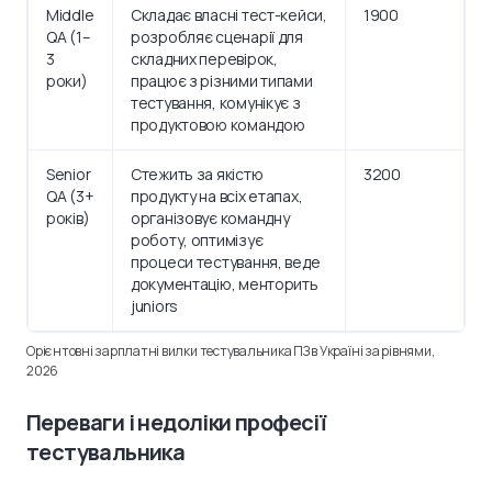
Middle
Складає власні тест-кейси,
1900
QA (1–
розробляє сценарії для
3
складних перевірок,
роки)
працює з різними типами
тестування, комунікує з
продуктовою командою
Senior
Стежить за якістю
3200
QA (3+
продукту на всіх етапах,
років)
організовує командну
роботу, оптимізує
процеси тестування, веде
документацію, менторить
juniors
Орієнтовні зарплатні вилки тестувальника ПЗ в Україні за рівнями,
2026
Переваги і недоліки професії
тестувальника