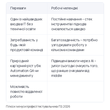
Переваги
Робочі челенджі
Один із найшвидших
Постійне навчання – стек
входів в IT без
інструментів і підходів
технічної освіти
оновлюється швидко
Затребуваність у
Багатозадачність – потрібно
будь-якій
узгоджувати роботу з
продуктовій команді
кількома командами
Природний
Підвищені вимоги через AI –
кар'єрний ріст у бік
junior сьогодні очікують того,
Automation QA чи
що раніше очікували від
менеджменту
middle
Можливість
повністю віддаленої
роботи
Плюси і мінуси професії тестувальника ПЗ, 2026