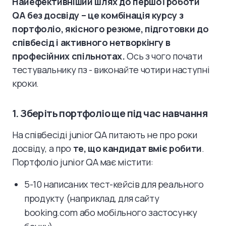
Найефективніший шлях до першої роботи
QA без досвіду – це комбінація курсу з
портфоліо, якісного резюме, підготовки до
співбесід і активного нетворкінгу в
професійних спільнотах.
Ось з чого почати
тестувальнику пз - виконайте чотири наступні
кроки.
1. Зберіть портфоліо ще під час навчання
На співбесіді junior QA питають не про роки
досвіду, а про
те, що кандидат вміє робити
.
Портфоліо junior QA має містити:
5-10 написаних тест-кейсів для реального
продукту (наприклад, для сайту
booking.com або мобільного застосунку