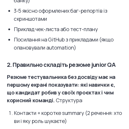
банку)
3-5 якісно оформлених баг-репортів із
скриншотами
Приклад чек-листа або тест-плану
Посилання на GitHub з прикладами (якщо
опановували automation)
2. Правильно складіть резюме junior QA
Резюме тестувальника без досвіду має на
першому екрані показувати: які навички є,
що кандидат робив у своїх проєктах і чим
корисний команді.
Структура:
Контакти + коротке summary (2 речення: хто
ви і яку роль шукаєте)