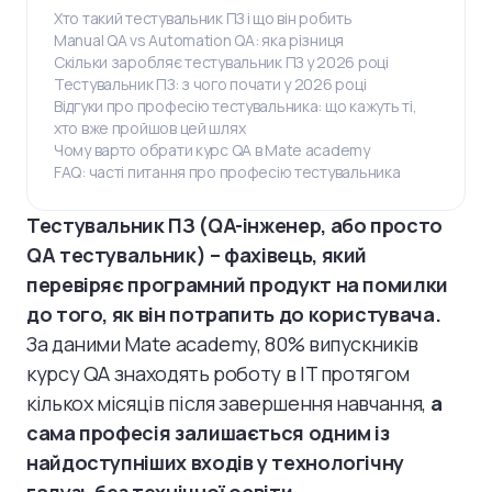
Хто такий тестувальник ПЗ і що він робить
Manual QA vs Automation QA: яка різниця
Скільки заробляє тестувальник ПЗ у 2026 році
Тестувальник ПЗ: з чого почати у 2026 році
Відгуки про професію тестувальника: що кажуть ті,
хто вже пройшов цей шлях
Чому варто обрати курс QA в Mate academy
FAQ: часті питання про професію тестувальника
Тестувальник ПЗ (QA-інженер, або просто
QA тестувальник) – фахівець, який
перевіряє програмний продукт на помилки
до того, як він потрапить до користувача.
За даними Mate academy, 80% випускників
курсу QA знаходять роботу в IT протягом
кількох місяців після завершення навчання,
а
сама професія залишається одним із
найдоступніших входів у технологічну