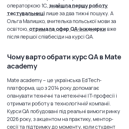
операторкою 1С,
знайшла першу роботу
тестувальниці
лише за два тижні пошуку. А
Ольга Малишко, вчителька польської мови за
освітою,
отримала офер QA-інженерки
вже
після першої співбесіди на курсі QA.
Чому варто обрати курс QA в Mate
academy
Mate academy – це українська EdTech-
платформа, що з 2014 року допомагає
опанувати технічні та нетехнічні IT-професії і
отримати роботу в технологічній компанії.
Курси QA побудовані під реальні вимоги ринку
2026 року, з акцентом на практику, ментор-
сесії та підтримку до моменту, коли студент