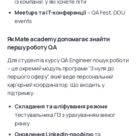
із компаній, у які хочете піти
Meetups та IT-конференції
– QA Fest, DOU
events
Як Mate academy допомагає знайти
першу роботу QA
Для студентів курсу QA Engineer пошук роботи
– це окремий модуль програми "З нуля до
першого оферу", який веде персональний
кар'єрний координатор. Що входить у
підтримку:
Складання та шліфування резюме
тестувальника ПЗ з урахуванням вимог
ринку
Оновлення LinkedIn-профілю
та