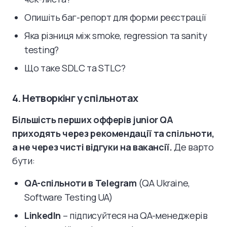
Опишіть баг-репорт для форми реєстрації
Яка різниця між smoke, regression та sanity
testing?
Що таке SDLC та STLC?
4. Нетворкінг у спільнотах
Більшість перших офферів junior QA
приходять через рекомендації та спільноти,
а не через чисті відгуки на вакансії.
Де варто
бути:
QA-спільноти в Telegram
(QA Ukraine,
Software Testing UA)
LinkedIn
– підписуйтеся на QA-менеджерів