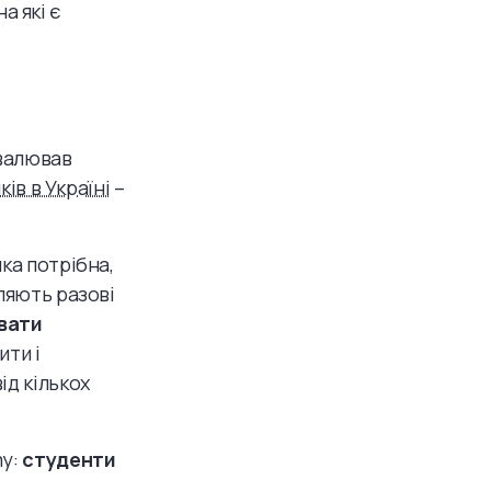
а які є
хвалював
ів в Україні
–
ка потрібна,
ляють разові
увати
ити і
ід кількох
my:
студенти