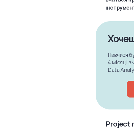
інструмен
Хочеш
Навчися бу
4 місяці 
Data Analy
Project