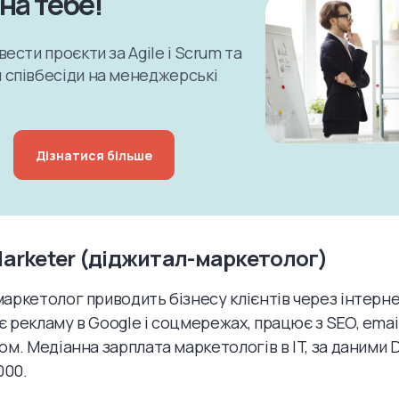
на тебе!
вести проєкти за Agile і Scrum та
 співбесіди на менеджерські
Дізнатися більше
 Marketer (діджитал-маркетолог)
аркетолог приводить бізнесу клієнтів через інтерне
 рекламу в Google і соцмережах, працює з SEO, ema
ом. Медіанна зарплата маркетологів в IT, за даними
000.