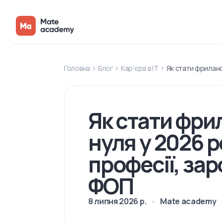
Головна
Блог
Кар'єра в IT
Як стати фриланс
Як стати фри
нуля у 2026 р
професії, заро
ФОП
8 липня 2026 р.
Mate academy