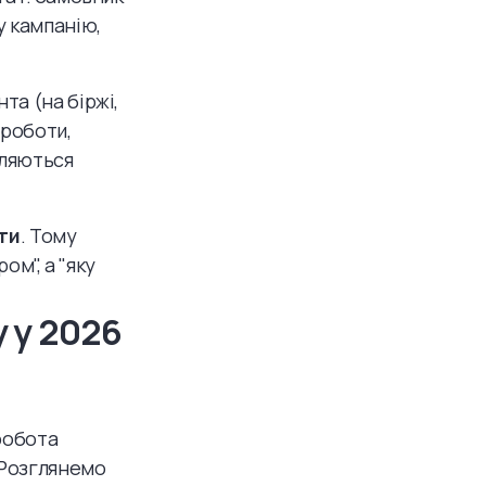
у кампанію,
та (на біржі,
 роботи,
вляються
ти
. Тому
ом", а "яку
у у 2026
робота
 Розглянемо