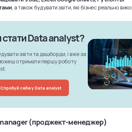
тами
, а також будувати звіти, які бізнес реально вик
 стати Data analyst?
дувати звіти та дашборди, і вже за
зможеш отримати першу роботу
st.
Спробуй себе у Data analyst
 manager (проджект-менеджер)