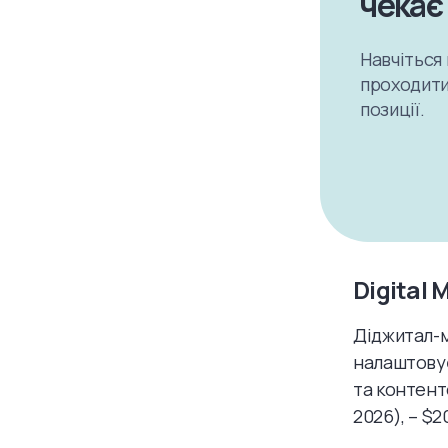
чекає 
Навчіться 
проходити
позиції.
Digital
Діджитал-м
налаштовує
та контент
2026), – $2