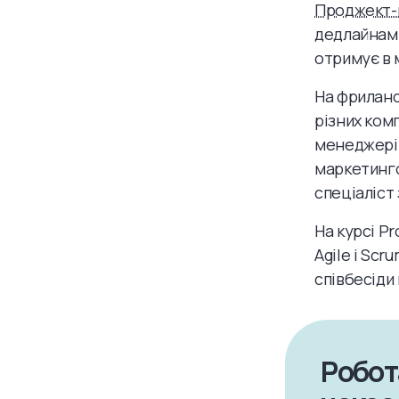
Проджект-
дедлайнами
отримує в м
На фриланс
різних ком
менеджерів
маркетинго
спеціаліст
На курсі P
Agile і Scr
співбесіди
Робот