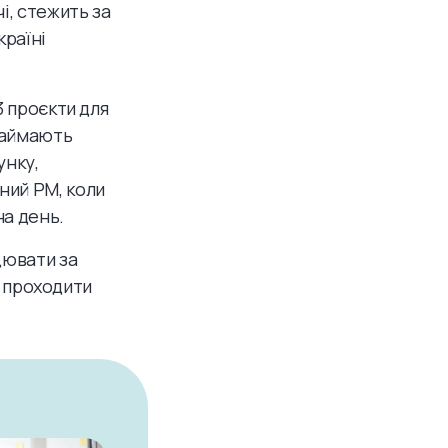
чі, стежить за
країні
3 проєкти для
 наймають
унку,
ний PM, коли
на день.
цювати за
і проходити