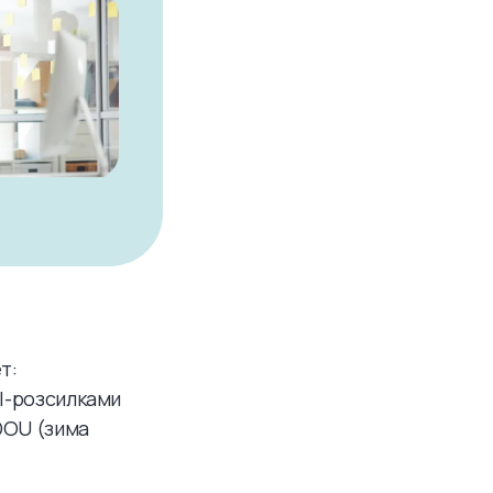
т:
il-розсилками
 DOU (зима