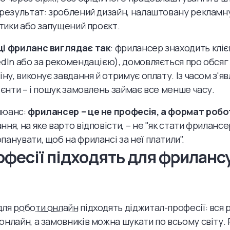
 результат: зроблений дизайн, налаштовану рекламн
літики або запущений проєкт.
ці фриланс виглядає так
: фрилансер знаходить клієн
edIn або за рекомендацією), домовляється про обсяг
іну, виконує завдання й отримує оплату. Із часом з'я
лієнти – і пошук замовлень займає все менше часу.
нюанс:
фрилансер – це не професія, а формат робо
ня, на яке варто відповісти, – не "як стати фрилансер
панувати, щоб на фрилансі за неї платили".
офесії підходять для фриланс
для
роботи онлайн
підходять діджитал-професії: вся 
онлайн, а замовників можна шукати по всьому світу.