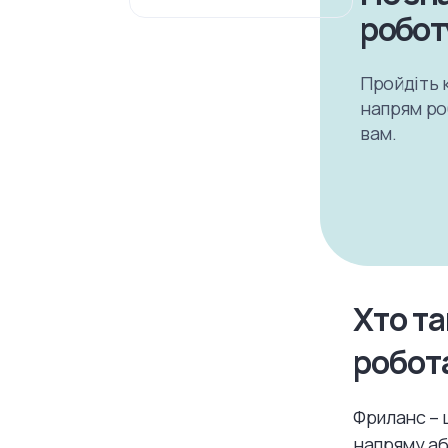
робот
Пройдіть к
напрям роб
вам.
Хто та
робот
Фриланс – 
напряму аб