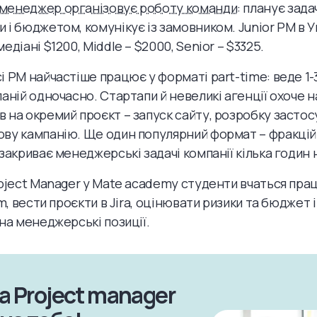
менеджер організовує роботу команди
: планує зада
 і бюджетом, комунікує із замовником. Junior PM в У
едіані $1200, Middle – $2000, Senior – $3325.
і PM найчастіше працює у форматі part-time: веде 1-
паній одночасно. Стартапи й невеликі агенції охоче
 на окремий проєкт – запуск сайту, розробку застос
ву кампанію. Ще один популярний формат – фракцій
 закриває менеджерські задачі компанії кілька годин 
roject Manager у Mate academy студенти вчаться пра
um, вести проєкти в Jira, оцінювати ризики та бюджет 
 на менеджерські позиції.
а Project manager