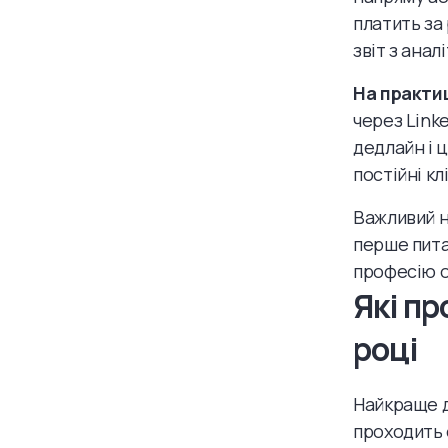
платить за
звіт з ана
На практи
через Link
дедлайн і ц
постійні к
Важливий 
перше питан
професію о
Які пр
році
Найкраще 
проходить 