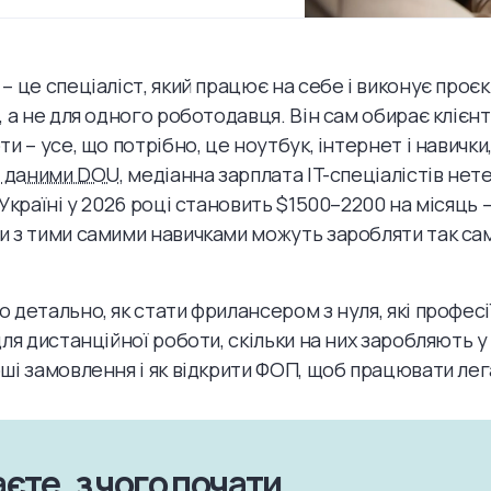
– це спеціаліст, який працює на себе і виконує проєк
 а не для одного роботодавця. Він сам обирає клієнтів
и – усе, що потрібно, це ноутбук, інтернет і навички, 
а даними DOU
, медіанна зарплата IT-спеціалістів нет
Україні у 2026 році становить $1500–2200 на місяць –
 з тими самими навичками можуть заробляти так са
 детально, як стати фрилансером з нуля, які профес
ля дистанційної роботи, скільки на них заробляють у 
ші замовлення і як відкрити ФОП, щоб працювати лег
єте, з чого почати