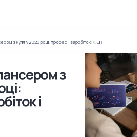
ером з нуля у 2026 році: професії, заробіток і ФОП
лансером з
оці:
біток і