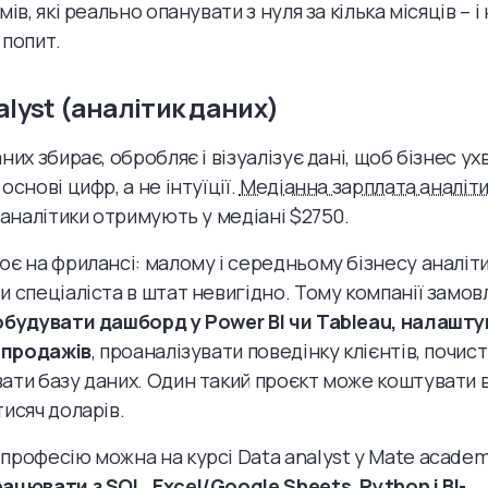
мів, які реально опанувати з нуля за кілька місяців – і н
 попит.
alyst (аналітик даних)
них збирає, обробляє і візуалізує дані, щоб бізнес у
основі цифр, а не інтуїції.
Медіанна зарплата аналітик
I-аналітики отримують у медіані $2750.
ює на фрилансі: малому і середньому бізнесу аналіти
и спеціаліста в штат невигідно. Тому компанії замов
обудувати дашборд у Power BI чи Tableau, налашт
з продажів
, проаналізувати поведінку клієнтів, почист
ати базу даних. Один такий проєкт може коштувати в
тисяч доларів.
професію можна на курсі Data analyst у Mate acade
ацювати з SQL, Excel/Google Sheets, Python і BI-