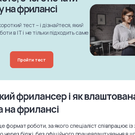
у на фрилансі
ороткий тест – і дізнайтеся, який
оти в IT і не тільки підходить саме
Пройти тест
кий фрилансер і як влаштован
а на фрилансі
це формат роботи, за якого спеціаліст співпрацює і
о через біржі, без офіційного працевлаштування в ш