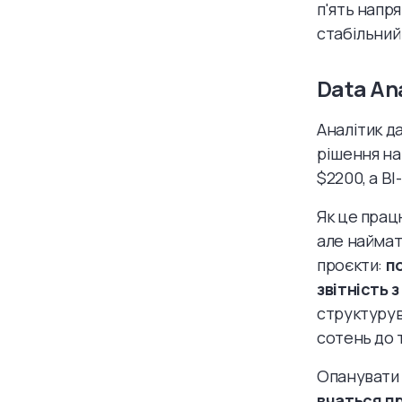
п'ять напря
стабільний
Data An
Аналітик да
рішення на 
$2200, а B
Як це прац
але наймат
проєкти:
п
звітність 
структурув
сотень до 
Опанувати 
вчаться пр