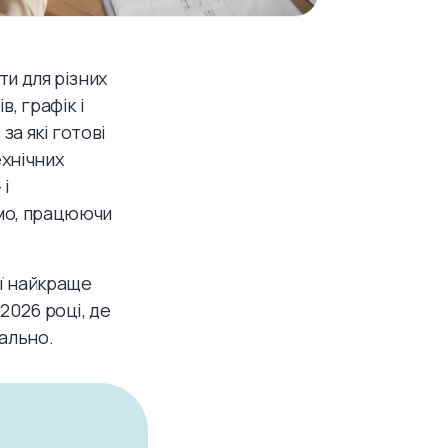
ти для різних
, графік і
за які готові
ехнічних
 і
мо, працюючи
ії найкраще
2026 році, де
ально.