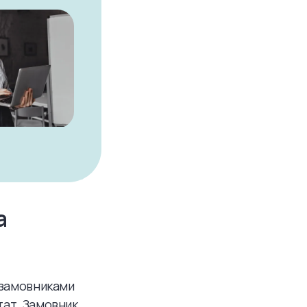
а
з замовниками
тат. Замовник