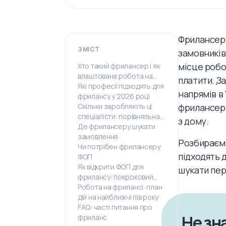
Фрилансер 
ЗМІСТ
замовників,
місце робот
Хто такий фрилансер і як
влаштована робота на
платити.
З
фрилансі
Які професії підходять для
напрямів в 
фрилансу у 2026 році
Скільки заробляють ці
фрилансери
спеціалісти: порівняльна
з дому.
таблиця
Де фрилансеру шукати
замовлення
Розбираємо
Чи потрібен фрилансеру
підходять д
ФОП
Як відкрити ФОП для
шукати пер
фрилансу: покроковий
гайд
Робота на фрилансі: план
дій на найближчі пів року
FAQ: часті питання про
Не зна
фриланс