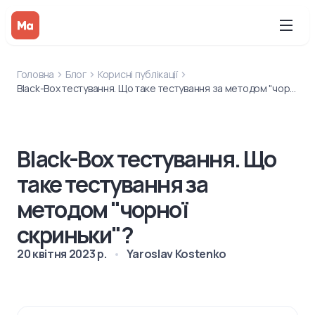
Головна
Блог
Корисні публікації
Black-Box тестування. Що таке тестування за методом "чорної скриньки"?
Black-Box тестування. Що
таке тестування за
методом "чорної
скриньки"?
20 квітня 2023 р.
Yaroslav Kostenko