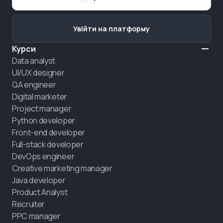
Увійти на платформу
Курси
Data analyst
UI/UX designer
QA engineer
Digital marketer
Project manager
Python developer
Front-end developer
Full-stack developer
DevOps engineer
Creative marketing manager
Java developer
Product Analyst
Recruiter
PPC manager