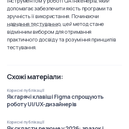
інструментом у роботі QA інженерів, який
допомагає забезпечити якість програми та
зручність її використання. Починаючи
навчання тестуванню
, цей метод стане
відмінним вибором для отримання
практичного досвіду та розуміння принципів
тестування.
Схожі матеріали:
Корисні публікації
Як гарячі клавіші Figma спрощують
роботу UI/UX-дизайнерів
Корисні публікації
Як скласти резюме у 2026: зразок і