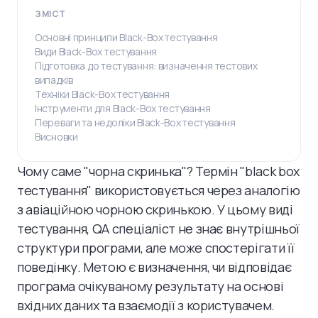
ЗМІСТ
Основні принципи Black-Box тестування
Види Black-Box тестування
Підготовка до тестування: визначення тестових
випадків
Техніки Black-Box тестування
Інструменти для Black-Box тестування
Переваги та недоліки Black-Box тестування
Висновки
Чому саме "чорна скринька"? Термін "black box
тестування" використовується через аналогію
з авіаційною чорною скринькою. У цьому виді
тестування, QA спеціаліст не знає внутрішньої
структури програми, але може спостерігати її
поведінку. Метою є визначення, чи відповідає
програма очікуваному результату на основі
вхідних даних та взаємодії з користувачем.