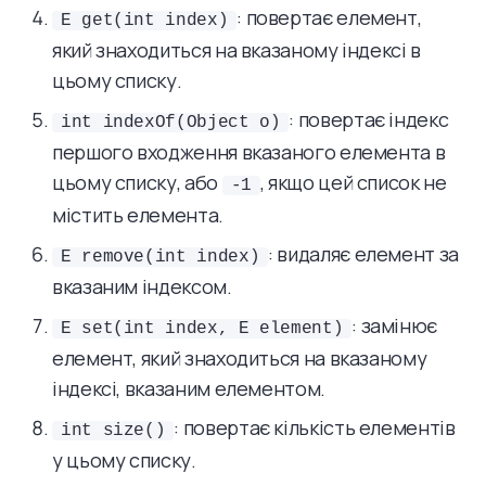
: повертає елемент,
E get(int index)
який знаходиться на вказаному індексі в
цьому списку.
: повертає індекс
int indexOf(Object o)
першого входження вказаного елемента в
цьому списку, або
, якщо цей список не
-1
містить елемента.
: видаляє елемент за
E remove(int index)
вказаним індексом.
: замінює
E set(int index, E element)
елемент, який знаходиться на вказаному
індексі, вказаним елементом.
: повертає кількість елементів
int size()
у цьому списку.