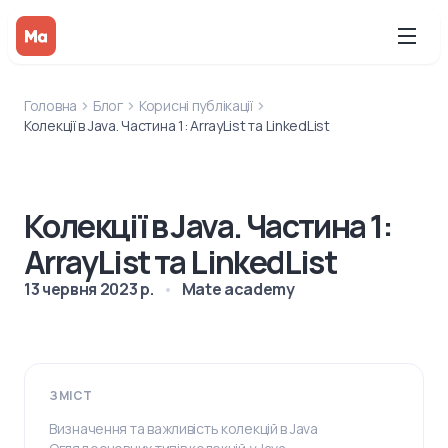
Головна
Блог
Корисні публікації
Колекції в Java. Частина 1: ArrayList та LinkedList
Колекції в Java. Частина 1:
ArrayList та LinkedList
13 червня 2023 р.
Mate academy
ЗМІСТ
Визначення та важливість колекцій в Java