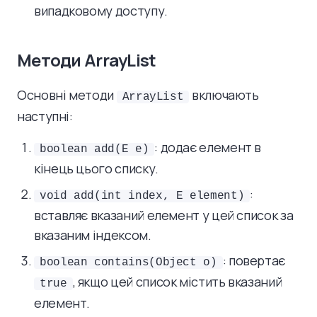
випадковому доступу.
Методи ArrayList
Основні методи
включають
ArrayList
наступні:
: додає елемент в
boolean add(E e)
кінець цього списку.
:
void add(int index, E element)
вставляє вказаний елемент у цей список за
вказаним індексом.
: повертає
boolean contains(Object o)
, якщо цей список містить вказаний
true
елемент.