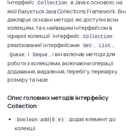
Інтерфейс
в Java є основою, на
Collection
якій базується Java Collections Framework. Він
декларує основні методи, які доступні всім
колекціям, та є найвищим інтерфейсом в
ієрархії колекцій. Інтерфейс
Collection
реалізований інтерфейсами
,
,
Set
List
і
, і він включає методи для
Queue
Deque
роботи з колекціями, включаючи операції
додавання, видалення, перебігу, перевірку
розміру та інше.
Опис головних методів інтерфейсу
Collection
: додає елемент до
boolean add(E e)
колекції