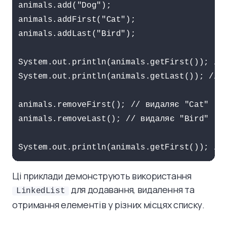
animals.add("Dog");

animals.addFirst("Cat");

animals.addLast("Bird");

System.out.println(animals.getFirst()); // 
System.out.println(animals.getLast()); // в
animals.removeFirst(); // видаляє "Cat"

animals.removeLast(); // видаляє "Bird"

Ці приклади демонструють використання
для додавання, видалення та
LinkedList
отримання елементів у різних місцях списку.