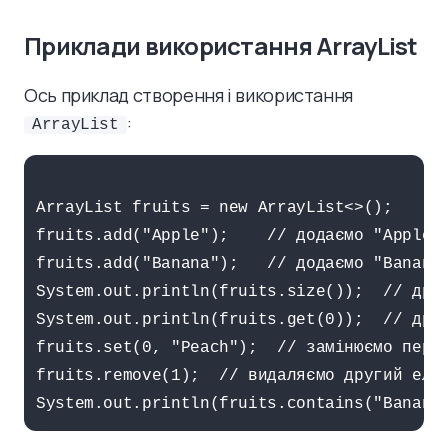
Приклади використання ArrayList
Ось приклад створення і використання
:
ArrayList
ArrayList fruits = new ArrayList<>();

fruits.add("Apple");    // додаємо "Apple" 
fruits.add("Banana");   // додаємо "Banana"
System.out.println(fruits.size());  // друк
System.out.println(fruits.get(0));  // друк
fruits.set(0, "Peach");  // замінюємо перши
fruits.remove(1);  // видаляємо другий елем