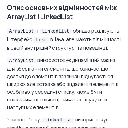
Опис основних відмінностей між
ArrayList і LinkedList
і
обидва реалізують
ArrayList
LinkedList
інтерфейс
в Java, але мають відмінності
List
в своїй внутрішній структурі та поведінці.
використовує динамічний масив
ArrayList
для зберігання елементів, що означає, що
доступ до елементів зазвичай відбувається
швидко, але вставка або видалення елементів,
особливо у середині списку, може бути
повільним, оскільки це вимагає зсуву всіх
наступних елементів.
З іншого боку,
використовує
LinkedList