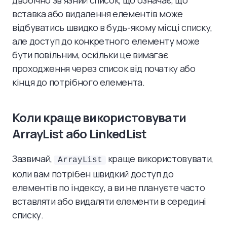
двобічно зв'язний список, що означає, що
вставка або видалення елементів може
відбуватись швидко в будь-якому місці списку,
але доступ до конкретного елементу може
бути повільним, оскільки це вимагає
проходження через список від початку або
кінця до потрібного елемента.
Коли краще використовувати
ArrayList або LinkedList
Зазвичай,
краще використовувати,
ArrayList
коли вам потрібен швидкий доступ до
елементів по індексу, а ви не плануєте часто
вставляти або видаляти елементи в середині
списку.