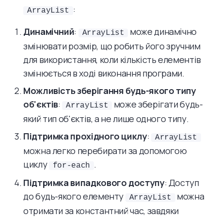
:
ArrayList
Динамічний
:
може динамічно
ArrayList
змінювати розмір, що робить його зручним
для використання, коли кількість елементів
змінюється в ході виконання програми.
Можливість зберігання будь-якого типу
об'єктів
:
може зберігати будь-
ArrayList
який тип об'єктів, а не лише одного типу.
Підтримка прохідного циклу
:
ArrayList
можна легко перебирати за допомогою
циклу
.
for-each
Підтримка випадкового доступу
: Доступ
до будь-якого елементу
можна
ArrayList
отримати за константний час, завдяки