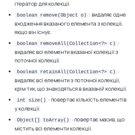
ітератор для колекції.
: видаляє одне
boolean remove(Object o)
входження вказаного елемента з колекції,
якщо він існує.
:
boolean removeAll(Collection<?> c)
видаляє всі елементи вказаної колекції з
поточної колекції.
:
boolean retainAll(Collection<?> c)
видаляє всі елементи з поточної колекції,
крім тих, що знаходяться в вказаній колекції.
: повертає кількість елементів
int size()
у колекції.
: повертає масив, що
Object[] toArray()
містить всі елементи колекції.