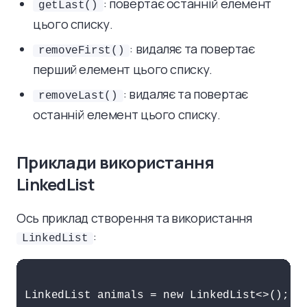
: повертає останній елемент
getLast()
цього списку.
: видаляє та повертає
removeFirst()
перший елемент цього списку.
: видаляє та повертає
removeLast()
останній елемент цього списку.
Приклади використання
LinkedList
Ось приклад створення та використання
:
LinkedList
LinkedList animals = new LinkedList<>();
