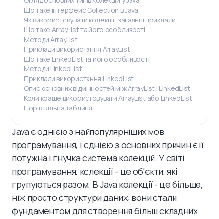
Огляд основних типів колекцій у Java
Що таке інтерфейс Collection в Java
Як використовувати колекції: загальні приклади
Що таке ArrayList та його особливості
Методи ArrayList
Приклади використання ArrayList
Що таке LinkedList та його особливості
Методи LinkedList
Приклади використання LinkedList
Опис основних відмінностей між ArrayList і LinkedList
Коли краще використовувати ArrayList або LinkedList
Порівняльна таблиця
Java є однією з найпопулярніших мов
програмування, і однією з основних причин є її
потужна і гнучка система колекцій. У світі
програмування, колекції - це об'єкти, які
групуються разом. В Java колекції - це більше,
ніж просто структури даних: вони стали
фундаментом для створення більш складних