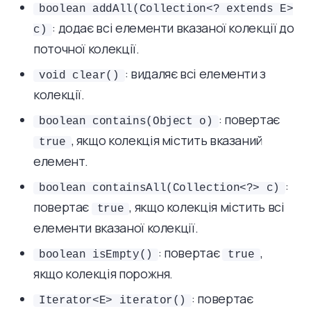
boolean addAll(Collection<? extends E>
: додає всі елементи вказаної колекції до
c)
поточної колекції.
: видаляє всі елементи з
void clear()
колекції.
: повертає
boolean contains(Object o)
, якщо колекція містить вказаний
true
елемент.
:
boolean containsAll(Collection<?> c)
повертає
, якщо колекція містить всі
true
елементи вказаної колекції.
: повертає
,
boolean isEmpty()
true
якщо колекція порожня.
: повертає
Iterator<E> iterator()