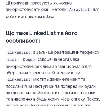
Ці приклади показують, як можна
використовувати різні методи
для
ArrayList
роботи зі списком в Java.
Що таке LinkedList та його
особливості
в Java - це реалізація інтерфейсу
LinkedList
і
(двобічна черга), яка
List
Deque
використовує декілька зв'язаних вузлів для
зберігання елементів. Кожен вузол у
містить даний елемент та
LinkedList
посилання на наступний та попередній вузли,
що дозволяє здійснювати ефективні вставки
та видалення в будь-якому місці списку. Також,
відсутність фіксованого розміру дозволяє