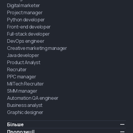
Digital marketer
Project manager
Python developer
Front-end developer
Full-stack developer
DevOps engineer
Creative marketing manager
Java developer
Product Analyst
Recruiter
PPC manager
MilTech Recruiter
SMM manager
Automation QA engineer
Business analyst
Graphic designer
Більше
Ціни
Пропозиції