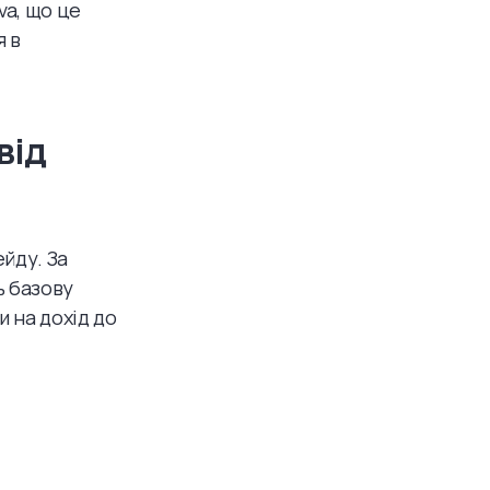
va, що це
я в
від
йду. За
ь базову
и на дохід до