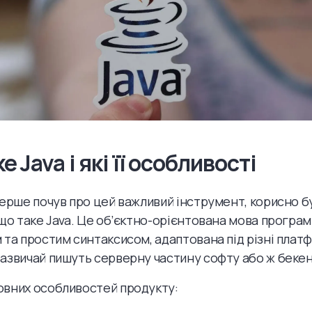
е Java і які її особливості
перше почув про цей важливий інструмент, корисно б
 що таке Java. Це об’єктно-орієнтована мова програм
 та простим синтаксисом, адаптована під різні платфо
азвичай пишуть серверну частину софту або ж бекен
вних особливостей продукту: