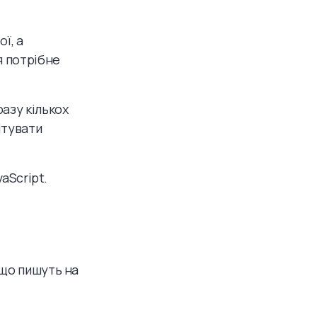
ї, а
я потрібне
азу кількох
ітувати
aScript.
 що пишуть на