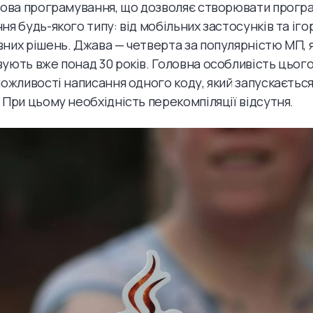
мова програмування, що дозволяє створювати прогр
ня будь-якого типу: від мобільних застосунків та іго
них рішень. Джава — четверта за популярністю МП, 
ують вже понад 30 років. Головна особливість цьог
можливості написання одного коду, який запускається
 При цьому необхідність перекомпіляції відсутня.