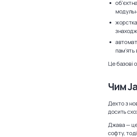
об’єктн
модульн
жорстка
знаходже
автомат
пам’ять 
Це базові о
Чим Ja
Дехто з нов
досить схож
Джава — ц
софту, тод