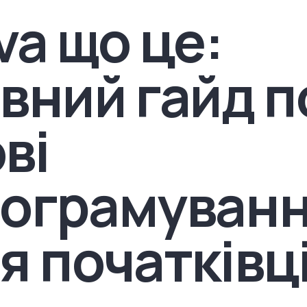
va що це:
вний гайд п
ві
ограмуван
я початківц