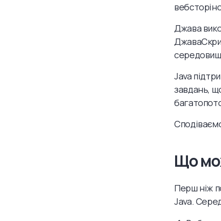
вебсторіно
Джава вико
ДжаваСкрип
середовищ
Java підтр
завдань, щ
багатопото
Сподіваємос
Що мо
Перш ніж п
Java. Сере