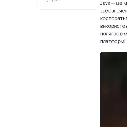
Java — це 
забезпечен
корпоратив
використов
полягає в 
платформі.