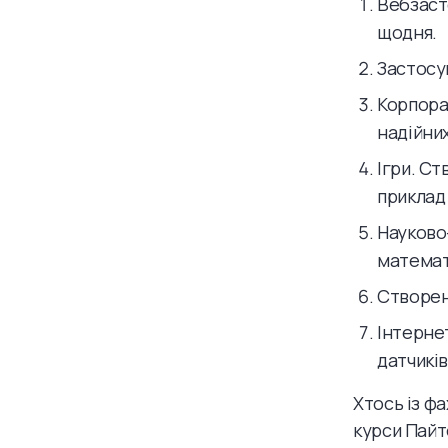
Вебзасто
щодня.
Застосу
Корпора
надійних
Ігри. Ст
приклад
Науково
математ
Створен
Інтерне
датчиків
Хтось із ф
курси Пайт