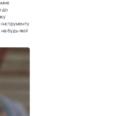
амне
р до
яку
о інструменту
 на будь-якій