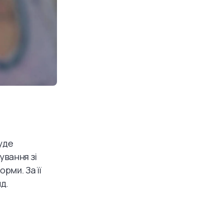
уде
ування зі
рми. За її
д.