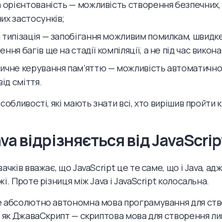
а орієнтованість — можливість створення безпечних, 
их застосунків;
 типізація — запобігання можливим помилкам, швидк
ння багів ще на стадії компіляції, а не під час викона
ичне керування пам’яттю — можливість автоматично
від сміття.
собливості, які мають знати всі, хто вирішив пройти 
va відрізняється від JavaScrip
ачків вважає, що JavaScript це те саме, що і Java, ад
і. Проте різниця між Java і JavaScript колосальна.
е абсолютно автономна мова програмування для ст
і як ДжаваСкрипт — скриптова мова для створення л