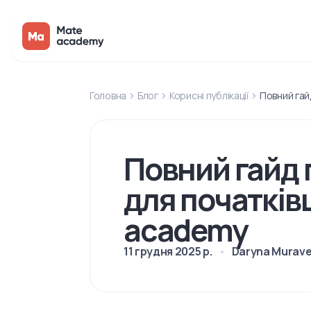
Головна
Блог
Корисні публікації
Повний гай
Повний гайд 
для початківц
academy
11 грудня 2025 р.
Daryna Murave