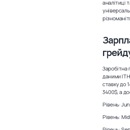
аналітиці 
універсаль
різноманіт
Зарпла
грейд
Заробітна 
даними ITH
ставку до 
3400$, а д
Рівень: Jun
Рівень: Mid
Рівень: Sen