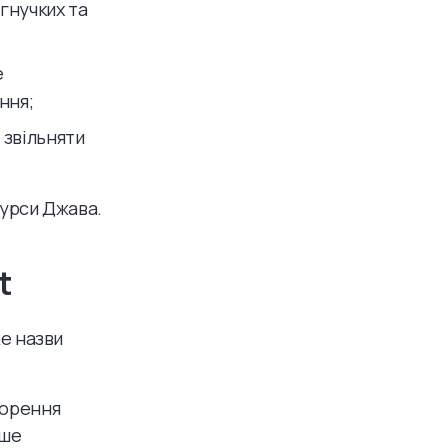
гнучких та
е
ння;
 звільняти
курси Джава.
t
же назви
ворення
ише