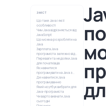
Ja
ЗМІСТ
Що таке Java і які її
по
особливості
Чим Java відрізняється від
JavaScript
Що можна розробляти на
мо
Java
Зарплата Java
програміста залежно від
грейду
Переваги та недоліки Java
пр
для початківців
Як навчитися
програмувати на Java з
нуля
Де навчитися Java
дл
програмуванню
Який ноутбук вибрати для
Java-програміста
Чи варто вивчати Java
сьогодні
Підсумок