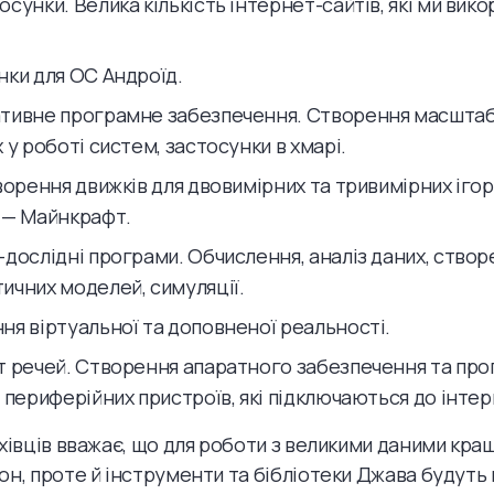
сунки. Велика кількість інтернет-сайтів, які ми ви
нки для ОС Андроїд.
тивне програмне забезпечення. Створення масштаб
 у роботі систем, застосунки в хмарі.
ворення движків для двовимірних та тривимірних ігор
 — Майнкрафт.
-дослідні програми. Обчислення, аналіз даних, створ
ичних моделей, симуляції.
ня віртуальної та доповненої реальності.
т речей. Створення апаратного забезпечення та пр
 периферійних пристроїв, які підключаються до інтер
ахівців вважає, що для роботи з великими даними кра
он, проте й інструменти та бібліотеки Джава будуть