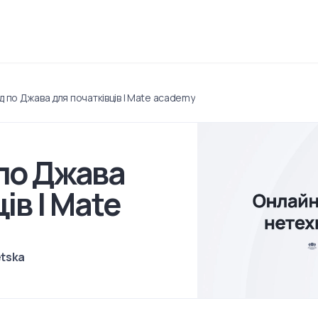
д по Джава для початківців | Mate academy
по Джава
ів | Mate
tska