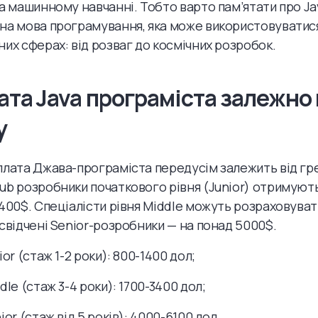
та машинному навчанні. Тобто варто пам’ятати про Ja
на мова програмування, яка може використовуватис
них сферах: від розваг до космічних розробок.
та Java програміста залежно 
у
плата Джава-програміста передусім залежить від гре
ub розробники початкового рівня (Junior) отримуют
1400$. Спеціалісти рівня Middle можуть розраховуват
освідчені Senior-розробники — на понад 5000$.
ior (стаж 1-2 роки): 800-1400 дол;
dle (стаж 3-4 роки): 1700-3400 дол;
ior (стаж від 5 років): 4000-6100 дол.