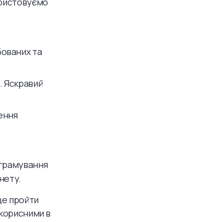
користовуємо
ованих та
. Яскравий
ення
ограмування
нету.
ще пройти
 корисними в