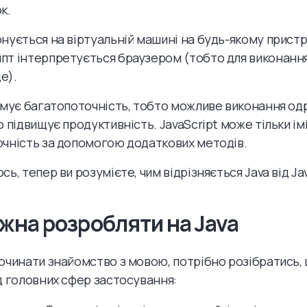
к.
нується на віртуальній машині на будь-якому пристро
т інтерпретується браузером (тобто для виконанн
е).
имує багатопоточність, тобто можливе виконання одр
о підвищує продуктивність. JavaScript може тільки ім
чність за допомогою додаткових методів.
ь, тепер ви розумієте, чим відрізняється Java від Jav
жна розробляти на Java
очинати знайомство з мовою, потрібно розібратись,
д головних сфер застосування: