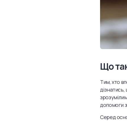
Що так
Тим, хто в
дізнатись,
зрозумілим
допомоги з
Серед осно