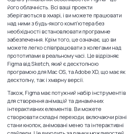
його облачність. Всі ваші проекти
зберігаються в хмарі, і ви можете працювати
над ними з будь-якого комп'ютера без
необхідності встановлювати програмне
забезпечення. Крім того, це означає, що ви
можете легко співпрацювати з колегами над
прототипами в реальному часі. Це відрізняє
Figma від Sketch, який є десктопною
програмою для Mac OS, та Adobe XD, що має як
десктопну, так і хмарну версії.
Також, Figma має потужний набір інструментів
для створення анімацій та динамічних
інтерактивних елементів. Ви можете
створювати складні переходи, включаючи різні
стани кнопок, анімовані меню та інтерактивні
слайдери. Це виходить за рамки можливостей