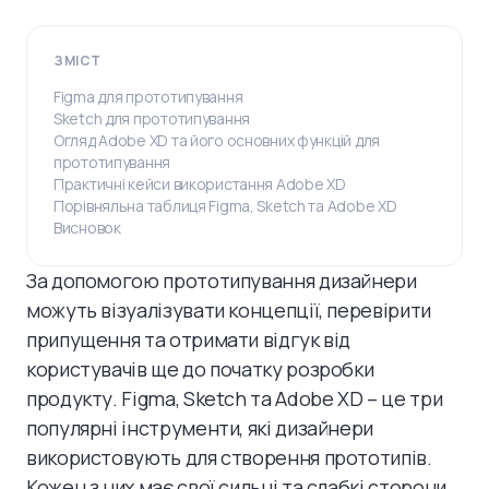
ЗМІСТ
Figma для прототипування
Sketch для прототипування
Огляд Adobe XD та його основних функцій для
прототипування
Практичні кейси використання Adobe XD
Порівняльна таблиця Figma, Sketch та Adobe XD
Висновок
За допомогою прототипування дизайнери
можуть візуалізувати концепції, перевірити
припущення та отримати відгук від
користувачів ще до початку розробки
продукту. Figma, Sketch та Adobe XD – це три
популярні інструменти, які дизайнери
використовують для створення прототипів.
Кожен з них має свої сильні та слабкі сторони.