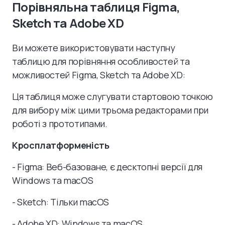
Порівняльна таблиця Figma,
Sketch та Adobe XD
Ви можете використовувати наступну
таблицю для порівняння особливостей та
можливостей Figma, Sketch та Adobe XD:
Ця таблиця може слугувати стартовою точкою
для вибору між цими трьома редакторами при
роботі з прототипами.
Кросплатформеність
- Figma: Веб-базоване, є десктопні версії для
Windows та macOS
- Sketch: Тільки macOS
- Adobe XD: Windows та macOS