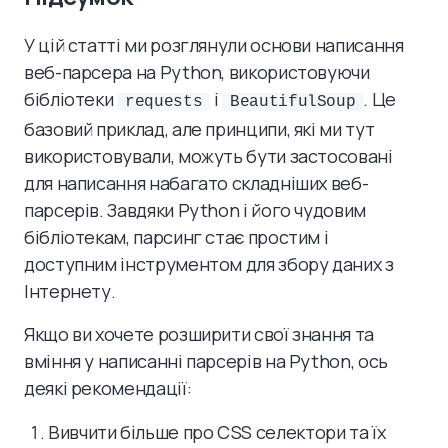
У цій статті ми розглянули основи написання
веб-парсера на Python, використовуючи
бібліотеки
і
. Це
requests
BeautifulSoup
базовий приклад, але принципи, які ми тут
використовували, можуть бути застосовані
для написання набагато складніших веб-
парсерів. Завдяки Python і його чудовим
бібліотекам, парсинг стає простим і
доступним інструментом для збору даних з
Інтернету.
Якщо ви хочете розширити свої знання та
вміння у написанні парсерів на Python, ось
деякі рекомендації:
Вивчити більше про CSS селектори та їх