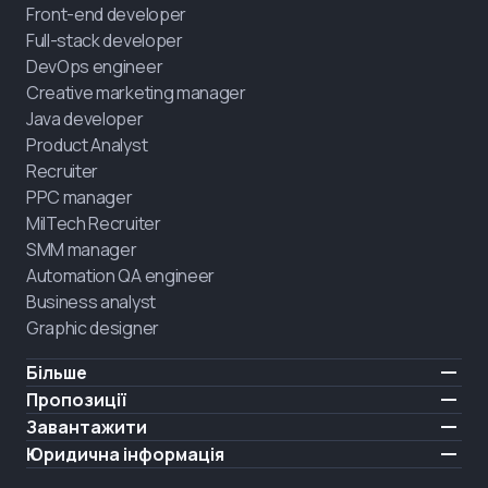
Front-end developer
Full-stack developer
DevOps engineer
Creative marketing manager
Java developer
Product Analyst
Recruiter
PPC manager
MilTech Recruiter
SMM manager
Automation QA engineer
Business analyst
Graphic designer
Більше
Ціни
Пропозиції
Відгуки
IT для ветеранів
Завантажити
БЕЗКОШТОВНО
Про нас
Найняти випускника
iOS
Юридична інформація
Блог
Кар'єрна підтримка
Android
Умови користування