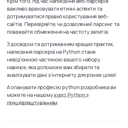
Крім того, під час написання веб-парсерів
важливо враховувати етичні аспекти та
дотримуватися правил користування веб-
сайтів. Перевіряйте, чи дозволений парсинг та
поважайте обмеження на частоту запитів.
З досвідом та дотриманням кращих практик,
написання парсерів на Python стане
невід'ємною частиною вашого набору
навичок, яка допоможе вам збирати та
аналізувати дані з Інтернету для різних цілей.
А опанувати професію python розробника ви
можете на нашому
курсі Python з
працевлаштуванням
.