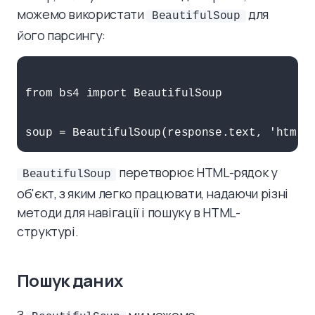
можемо використати
для
BeautifulSoup
його парсингу:
from bs4 import BeautifulSoup

перетворює HTML-рядок у
BeautifulSoup
об'єкт, з яким легко працювати, надаючи різні
методи для навігації і пошуку в HTML-
структурі.
Пошук даних