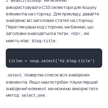
З
ми можемо
BeautifulSoup
використовувати CSS селектори для пошуку
елементів на сторінці. Для прикладу, давайте
знайдемо всі заголовки статей на сторінці.
Переглянувши код сторінки, ми бачимо, що
заголовки знаходяться в тегах
, які
<h2>
мають клас
.
blog-title
повертає список всіх знайдених
select
елементів. Якщо нам потрібен тільки перший
знайдений елемент, ми можемо використати
метод
.
select_one