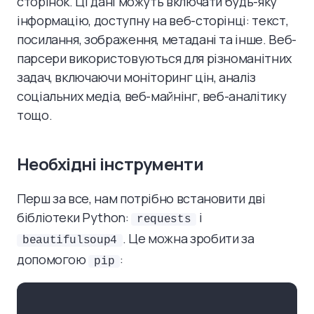
сторінок. Ці дані можуть включати будь-яку
інформацію, доступну на веб-сторінці: текст,
посилання, зображення, метадані та інше. Веб-
парсери використовуються для різноманітних
задач, включаючи моніторинг цін, аналіз
соціальних медіа, веб-майнінг, веб-аналітику
тощо.
Необхідні інструменти
Перш за все, нам потрібно встановити дві
бібліотеки Python:
і
requests
. Це можна зробити за
beautifulsoup4
допомогою
:
pip