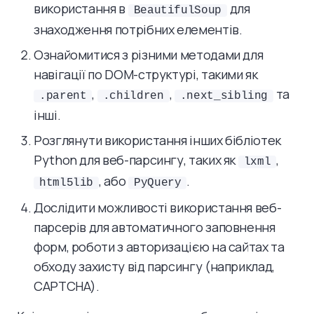
використання в
для
BeautifulSoup
знаходження потрібних елементів.
Ознайомитися з різними методами для
навігації по DOM-структурі, такими як
,
,
та
.parent
.children
.next_sibling
інші.
Розглянути використання інших бібліотек
Python для веб-парсингу, таких як
,
lxml
, або
.
html5lib
PyQuery
Дослідити можливості використання веб-
парсерів для автоматичного заповнення
форм, роботи з авторизацією на сайтах та
обходу захисту від парсингу (наприклад,
CAPTCHA).