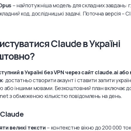
Opus
– найпотужніша модель для складних завдань: 
складний код, дослідницькі задачі. Поточна версія – 
истуватися Claude в Україні
штовно?
тупний в Україні без VPN
через сайт claude.ai або
к
: достатньо створити акаунт і ставити запити украї
ю або іншими мовами. Безкоштовний план включає д
net з обмеженою кількістю повідомлень на день.
 Claude
ти великі тексти
– контекстне вікно до 200 000 ток