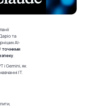
панії
Даріо та
рніших AI-
й
точними
езпеку
.
 і Gemini, як
авчанні IT.
пити,