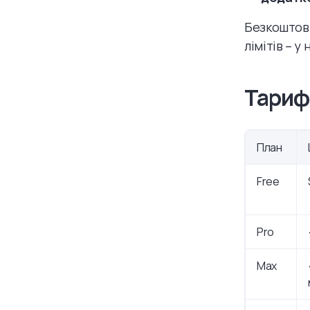
Безкоштовн
лімітів – 
Тариф
План
Free
Pro
Max