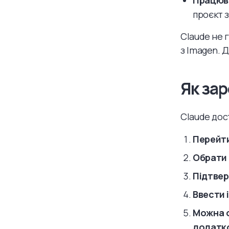
Працюва
проєкт 
Claude не 
з Imagen. 
Як за
Claude дос
Перейти 
Обрати 
Підтвер
Ввести 
Можна о
додатк