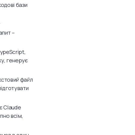
кодові бази
у
апит –
ypeScript,
ку, генерує
кстовий файл
 підготувати
є Claude
пно всім,