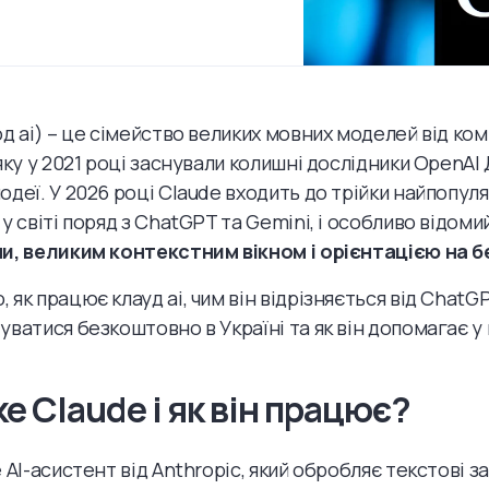
од аі) – це сімейство великих мовних моделей від ком
яку у 2021 році заснували колишні дослідники OpenAI 
одеї. У 2026 році Claude входить до трійки найпопуля
у світі поряд з ChatGPT та Gemini, і особливо відоми
и, великим контекстним вікном і орієнтацією на б
як працює клауд аі, чим він відрізняється від ChatGPT
ватися безкоштовно в Україні та як він допомагає у н
е Claude і як він працює?
 AI-асистент від Anthropic, який обробляє текстові за