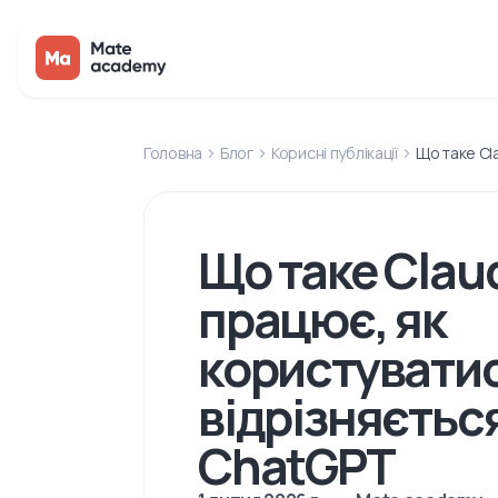
Головна
Блог
Корисні публікації
Що таке Cla
Що таке Claud
працює, як
користуватис
відрізняється
ChatGPT