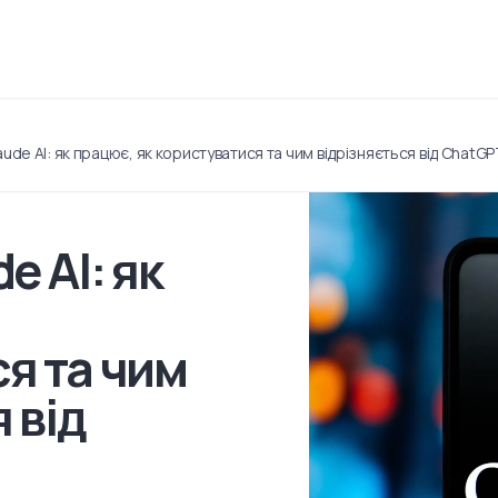
ude AI: як працює, як користуватися та чим відрізняється від ChatG
e AI: як
я та чим
 від