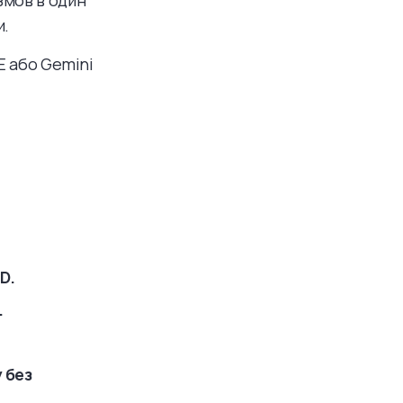
змов в один
и.
E або Gemini
.
D.
.
 без