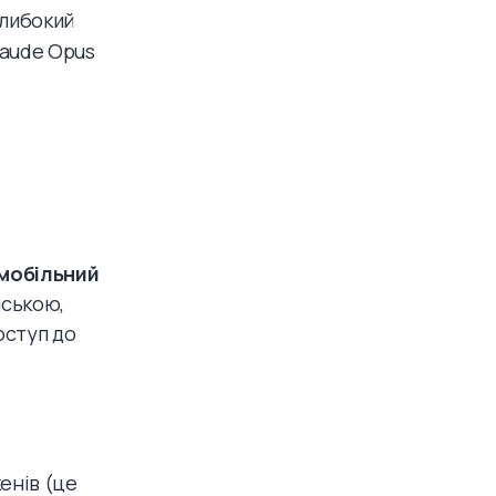
глибокий
Claude Opus
 мобільний
нською,
оступ до
енів (це