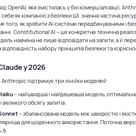
від OpenAI, яка змістилась у бік комерціалізації, Anth
 себе як компанію з безпеки ШІ: значна частина ресур
я того, як зробити AI-системи передбачуваними і бе
нні. Constitutional AI – це конкретна технічна реалі
одель навчена не лише відповідати на запити, а й пер
а відповідність набору принципів безпеки та корисно
Claude у 2026
і Anthropic підтримує три лінійки моделей:
Haiku
– найшвидша і найдешевша модель, оптимальна
і великого обсягу запитів.
Sonnet
– збалансована модель між швидкістю і якіст
лярніша для щоденного використання. Поточна версі
.6.