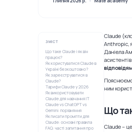
1 липня 2026 р.
Mate academy
Claude (кл
ЗМІСТ
Anthropic, 
Даніела Ам
Що таке Claude і як він
працює?
асистентів 
Як користуватися Claude в
відповідям
Україні безкоштовно?
Як зареєструватися в
Пояснюємо, 
Claude?
Тарифи Claude у 2026
ним користу
Як використовувати
Claude для навчання IT
Claude vs ChatGPT vs
Що так
Gemini: порівняння
Як писати промпти для
Claude: основні правила
Claude – це
FAQ: часті запитання про