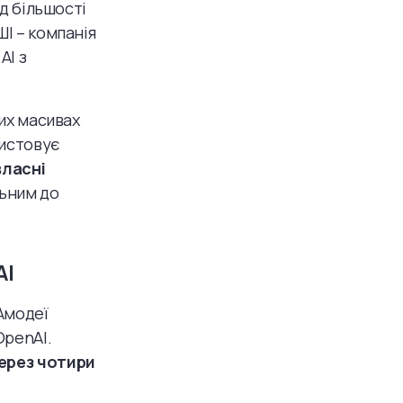
ід більшості
ШІ – компанія
AI з
ких масивах
ристовує
власні
ьним до
AI
 Амодеї
OpenAI.
через чотири