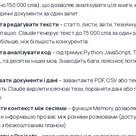
о 150 000 слів), що дозволяє аналізувати цілі книги, 
дичні документи за один запит.
та редагувати тексти
– статті, листи, звіти, технічн
ацію. Claude генерує текст до 75 000 слів за один з
більше, ніж більшість конкурентів.
та аналізувати код
– підтримує Python, JavaScript, T
L та десятки інших мов. Знаходить баги, пояснює логі
вати документи і дані
– завантажте PDF, CSV або те
іть Claude виділити ключові тези, порівняти дані або
.
ти контекст між сесіями
– функція Memory дозволя
ти інформацію про вас між різними розмовами (досту
 з безкоштовним планом).