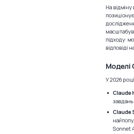
На відміну 
позиціонує
дослідженн
масштабува
підходу: м
відповіді н
Моделі 
У 2026 роц
Claude 
завдань 
Claude 
найпопу
Sonnet 4