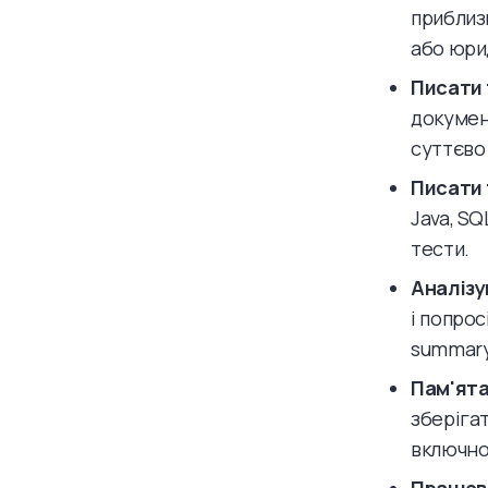
приблизн
або юри
Писати 
документ
суттєво 
Писати 
Java, SQ
тести.
Аналізу
і попрос
summary
Пам'ята
зберіга
включно