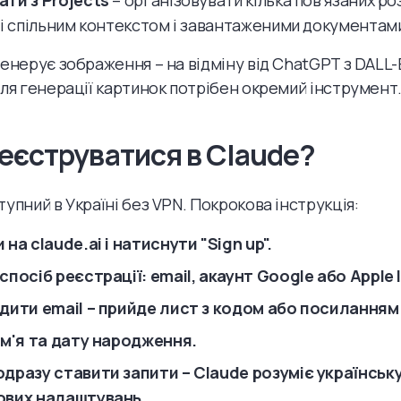
ти з Projects
– організовувати кілька пов'язаних ро
зі спільним контекстом і завантаженими документам
генерує зображення – на відміну від ChatGPT з DALL-
Для генерації картинок потрібен окремий інструмент
реєструватися в Claude?
тупний в Україні без VPN. Покрокова інструкція:
на claude.ai і натиснути "Sign up".
спосіб реєстрації: email, акаунт Google або Apple I
дити email – прийде лист з кодом або посиланням
ім'я та дату народження.
дразу ставити запити – Claude розуміє українську
ових налаштувань.