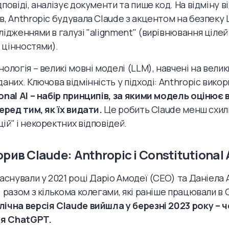
повіді, аналізує документи та пише код. На відміну в
в, Anthropic будувала Claude з акцентом на безпеку 
лідженнями в галузі "alignment" (вирівнювання цілей 
 цінностями).
нологія – великі мовні моделі (LLM), навчені на вели
даних. Ключова відмінність у підході: Anthropic вико
onal AI – набір принципів, за якими модель оцінює 
перед тим, як їх видати.
Це робить Claude менш схил
ій" і некоректних відповідей.
рив Claude: Anthropic і Constitutional 
заснували у 2021 році Даріо Амодеї (CEO) та Даніела
) разом з кількома колегами, які раніше працювали в 
ічна версія Claude вийшла у березні 2023 року – 
ля ChatGPT.