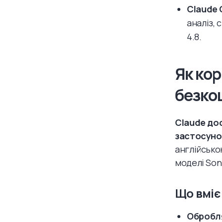
Claude 
аналіз, 
4.8.
Як кор
безко
Claude дос
застосуно
англійсько
моделі Son
Що вміє
Обробля