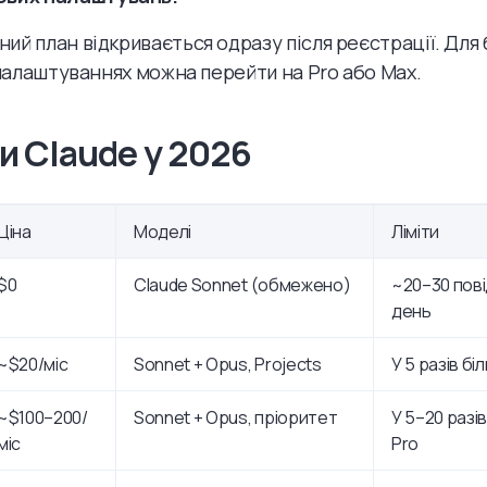
ий план відкривається одразу після реєстрації. Для
у налаштуваннях можна перейти на Pro або Max.
и Claude у 2026
Ціна
Моделі
Ліміти
$0
Claude Sonnet (обмежено)
~20–30 пов
день
~$20/міс
Sonnet + Opus, Projects
У 5 разів бі
~$100–200/
Sonnet + Opus, пріоритет
У 5–20 разів
міс
Pro