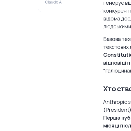
Claude AI
генерує від
конкуренті
відома дос
людськими
Базова тех
текстових 
Constituti
відповіді 
"галюцинац
Хто ство
Anthropic 
(President
Перша публ
місяці піс