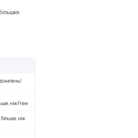
 більших
ідомлень/
льше, ніж Free
 більше, ніж