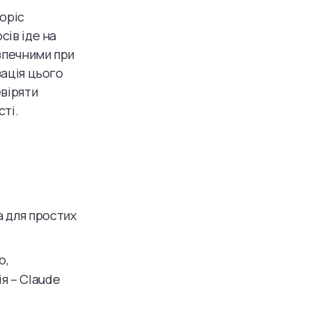
ropic
сів іде на
зпечними при
зація цього
евіряти
сті.
 для простих
ю,
я – Claude