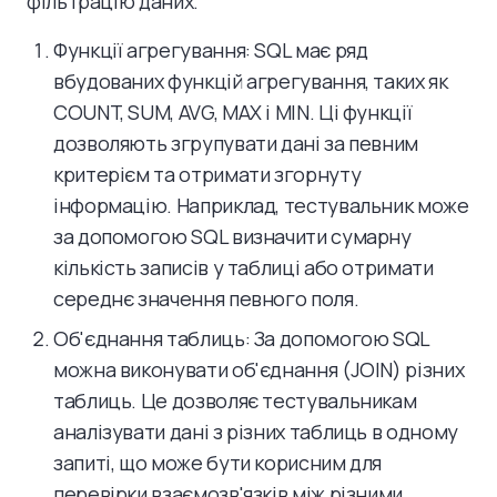
фільтрацію даних.
Функції агрегування: SQL має ряд
вбудованих функцій агрегування, таких як
COUNT, SUM, AVG, MAX і MIN. Ці функції
дозволяють згрупувати дані за певним
критерієм та отримати згорнуту
інформацію. Наприклад, тестувальник може
за допомогою SQL визначити сумарну
кількість записів у таблиці або отримати
середнє значення певного поля.
Об'єднання таблиць: За допомогою SQL
можна виконувати об'єднання (JOIN) різних
таблиць. Це дозволяє тестувальникам
аналізувати дані з різних таблиць в одному
запиті, що може бути корисним для
перевірки взаємозв'язків між різними