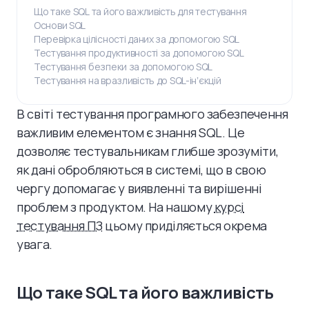
Що таке SQL та його важливість для тестування
Основи SQL
Перевірка цілісності даних за допомогою SQL
Тестування продуктивності за допомогою SQL
Тестування безпеки за допомогою SQL
Тестування на вразливість до SQL-інʼєкцій
В світі тестування програмного забезпечення
важливим елементом є знання SQL. Це
дозволяє тестувальникам глибше зрозуміти,
як дані обробляються в системі, що в свою
чергу допомагає у виявленні та вирішенні
проблем з продуктом. На нашому
курсі
тестування ПЗ
цьому приділяється окрема
увага.
Що таке SQL та його важливість