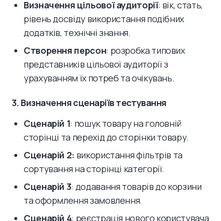
Визначення цільової аудиторії
: вік, стать,
рівень досвіду використання подібних
додатків, технічні знання.
Створення персон
: розробка типових
представників цільової аудиторії з
урахуванням їх потреб та очікувань.
3. Визначення сценаріїв тестування
Сценарій 1
: пошук товару на головній
сторінці та перехід до сторінки товару.
Сценарій 2:
використання фільтрів та
сортування на сторінці категорії.
Сценарій 3
: додавання товарів до корзини
та оформлення замовлення.
Сценарій 4
: реєстрація нового користувача