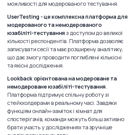
можливості для модерованого тестування.
UserTesting - це комплексна платформа для
модерованого та немодерованого
юзабіліті-тестування
з доступом до великої
кількості респондентів. Платформа дозволяє
записувати сесії та має розширену аналітику,
що дає змогу проводити поглиблені кількісні
та якісні дослідження.
Lookback орієнтована на модероване та
немодероване юзабіліті-тестування
.
Платформа підтримує спільну роботу зі
стейкхолдерами в реальному часі. Завдяки
функціям онлайн-заміток і кімнат для
спостерігачів, команди можуть більш активно
брати участь у дослідженнях та зручніше