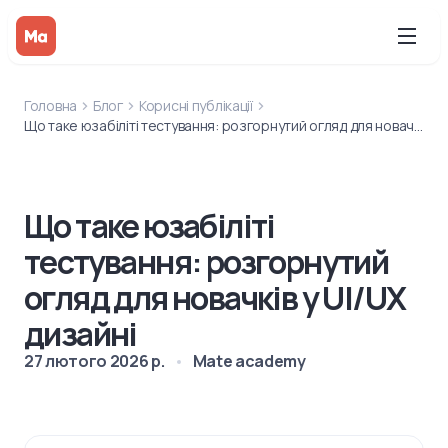
Головна
Блог
Корисні публікації
Що таке юзабіліті тестування: розгорнутий огляд для новачків у UI/UX дизайні
Що таке юзабіліті
тестування: розгорнутий
огляд для новачків у UI/UX
дизайні
27 лютого 2026 р.
Mate academy