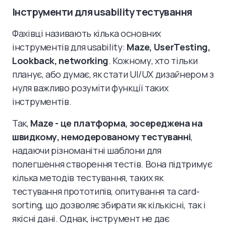
Інструменти для usability тестування
Фахівці називають кілька основних
інструментів для usability:
Maze, UserTesting,
Lookback, networking
. Кожному, хто тільки
планує, або думає, як стати UI/UX дизайнером з
нуля важливо розуміти функції таких
інструментів.
Так,
Maze - це платформа, зосереджена на
швидкому, немодерованому тестуванні
,
надаючи різноманітні шаблони для
полегшення створення тестів. Вона підтримує
кілька методів тестування, таких як
тестування прототипів, опитування та card-
sorting, що дозволяє збирати як кількісні, так і
якісні дані. Однак, інструмент не дає