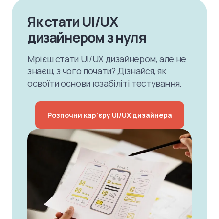
Як стати UI/UX
дизайнером з нуля
Мрієш стати UI/UX дизайнером, але не
знаєш, з чого почати? Дізнайся, як
освоїти основи юзабіліті тестування.
Розпочни кар'єру UI/UX дизайнера