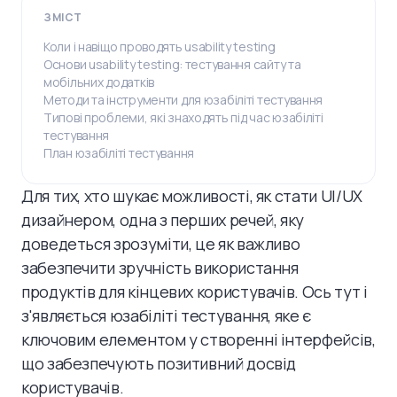
ЗМІСТ
Коли і навіщо проводять usability testing
Основи usability testing: тестування сайту та
мобільних додатків
Методи та інструменти для юзабіліті тестування
Типові проблеми, які знаходять під час юзабіліті
тестування
План юзабіліті тестування
Для тих, хто шукає можливості, як стати UI/UX
дизайнером, одна з перших речей, яку
доведеться зрозуміти, це як важливо
забезпечити зручність використання
продуктів для кінцевих користувачів. Ось тут і
з'являється юзабіліті тестування, яке є
ключовим елементом у створенні інтерфейсів,
що забезпечують позитивний досвід
користувачів.