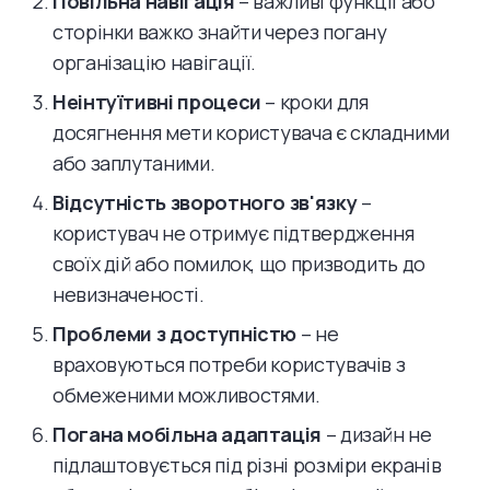
Повільна навігація
– важливі функції або
сторінки важко знайти через погану
організацію навігації.
Неінтуїтивні процеси
– кроки для
досягнення мети користувача є складними
або заплутаними.
Відсутність зворотного зв'язку
–
користувач не отримує підтвердження
своїх дій або помилок, що призводить до
невизначеності.
Проблеми з доступністю
– не
враховуються потреби користувачів з
обмеженими можливостями.
Погана мобільна адаптація
– дизайн не
підлаштовується під різні розміри екранів