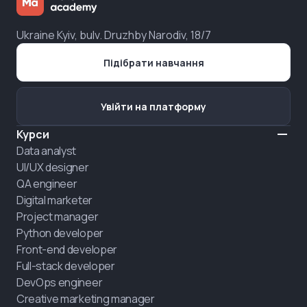
Ukraine Kyiv, bulv. Druzhby Narodiv, 18/7
Підібрати навчання
Увійти на платформу
Курси
Data analyst
UI/UX designer
QA engineer
Digital marketer
Project manager
Python developer
Front-end developer
Full-stack developer
DevOps engineer
Creative marketing manager