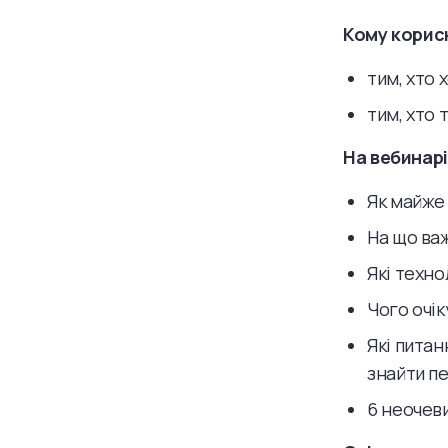
Кому корис
тим, хто 
тим, хто 
На вебинар
Як майже
На що ва
Які техно
Чого очік
Які питан
знайти п
6 неочеви