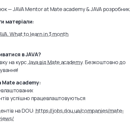
юк — JAVA Mentor at Mate academy & JAVA розробник
и матеріали:
VA. What to learn in 3 month
иватися в JAVA?
вку на курс
Java від Mate academy
. Безкоштовно до
ування!
 Mate academy:
евлаштованих
дентів успішно працевлаштовуються
дентів на DOU:
https://jobs.dou.ua/companies/mate-
iews/