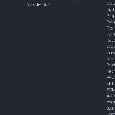
QA e
Narodiv, 18/7
Digi
Proj
Pyth
Fron
Full
Dev
Crea
man
Java
Prod
Recr
PPC
MilT
SMM
Auto
engi
Busi
Grap