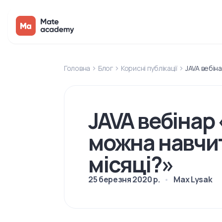
Головна
Блог
Корисні публікації
JAVA вебiна
JAVA вебiнар 
можна навчит
місяці?»
25 березня 2020 р.
Max Lysak