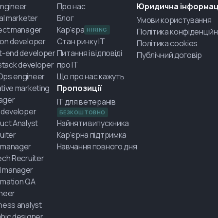
ngineer
Про нас
Юридична інформац
tal marketer
Блог
Умови користування
ect manager
Кар'єра
HIRING
Політика конфіденційн
on developer
Стан ринку IT
Політика cookies
t-end developer
Питання і відповіді
Публічний договір
-stack developer
про IT
Ops engineer
Що про нас кажуть
tive marketing
Пропозиції
ager
IT для ветеранів
 developer
БЕЗКОШТОВНО
uct Analyst
Найняти випускника
uiter
Кар'єрна підтримка
 manager
Навчання повного дня
ech Recruiter
 manager
mation QA
neer
ness analyst
hic designer