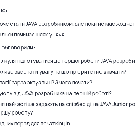
но:
хоче
стати JAVA розробником
, але поки не має жодно
тільки починає шлях у JAVA
і обговорили:
 з нуля підготуватися до першої роботи JAVA розроб
жливо звертати увагу та що пріоритетно вивчати?
логії зараз актуальні? З чого почати?
ують від JAVA розробника на першій роботі?
ня найчастіше задають на співбесіді на JAVA Junior po
ершу роботу?
дних порад для початківців