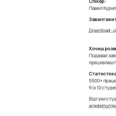
Спікер:
Павел Курил
Завантажит
Download: JA
Хочеш розв
Подавай зая
працевлашт
Cтатистика
5500+ прац
9 із 10 сту
Відгуки сту
academy/rev