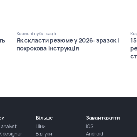
Корисні публікації
Кор
ть
Як скласти резюме у 2026: зразок і
15
покрокова інструкція
ре
ст
си
Більше
Завантажити
 analyst
Ціни
iOS
X designer
Відгуки
Android