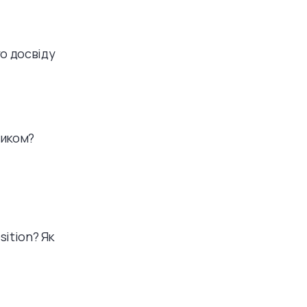
го досвіду
ником?
sition? Як