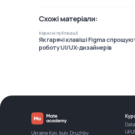
Схожі матеріали:
Корисні публікації
Як гарячі клавіші Figma спрощую
роботу UI/UX-дизайнерів
Кур
Data
UI/U
Ukraine Kyiv, bulv. Druzhby