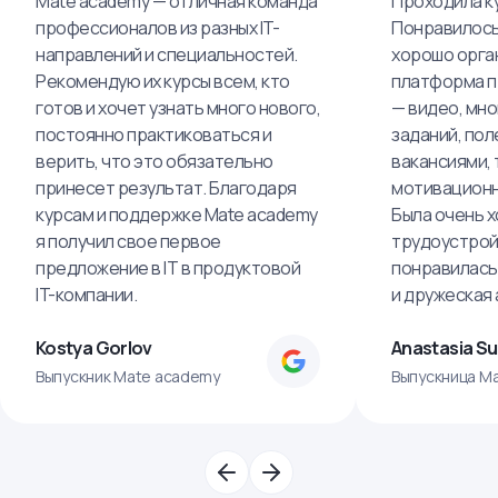
Mate academy — отличная команда
Проходила ку
профессионалов из разных IT-
Понравилось,
направлений и специальностей.
хорошо орга
Рекомендую их курсы всем, кто
платформа п
готов и хочет узнать много нового,
— видео, мно
постоянно практиковаться и
заданий, пол
верить, что это обязательно
вакансиями, 
принесет результат. Благодаря
мотивационн
курсам и поддержке Mate academy
Была очень х
я получил свое первое
трудоустрой
предложение в IT в продуктовой
понравилась
IT-компании.
и дружеская
Kostya Gorlov
Anastasia S
Выпускник Mate academy
Выпускница M