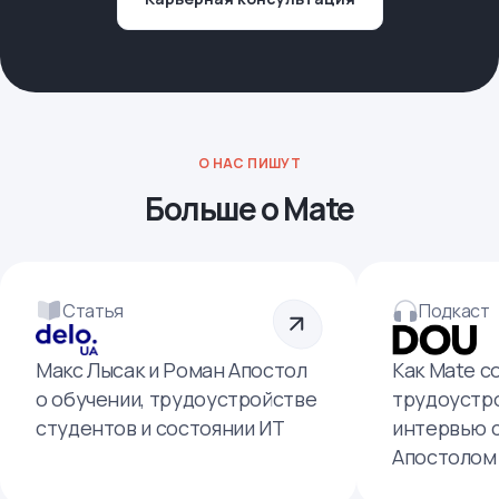
О НАС ПИШУТ
Больше о Mate
Статья
Подкаст
Макс Лысак и Роман Апостол
Как Mate с
о обучении, трудоустройстве
трудоустро
студентов и состоянии ИТ
интервью 
Апостолом