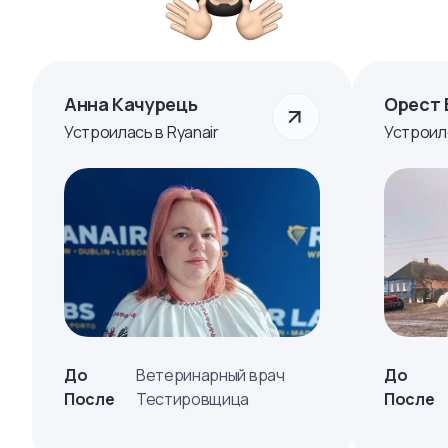
Анна Качурець
Орест 
Устроилась в Ryanair
Устроил
До
Ветеринарный врач
До
После
Тестировщица
После