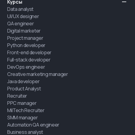
Курсы
Data analyst
UI/UX designer
QA engineer
Digital marketer
Project manager
Python developer
Front-end developer
Full-stack developer
DevOps engineer
Creative marketing manager
Java developer
Product Analyst
Recruiter
PPC manager
MilTech Recruiter
SMM manager
Automation QA engineer
Business analyst