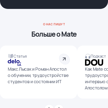
О НАС ПИШУТ
Больше о Mate
Статья
Подкаст
Макс Лысак и Роман Апостол
Как Mate с
о обучении, трудоустройстве
трудоустро
студентов и состоянии ИТ
интервью 
Апостолом