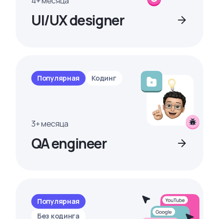
4+ месяца
UI/UX designer
Популярная
Кодинг
3+ месяца
QA engineer
Популярная
Без кодинга