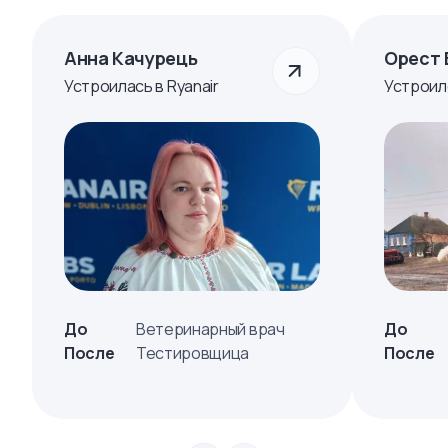
Анна Качурець
Орест 
Устроилась в Ryanair
Устроил
До
Ветеринарный врач
До
После
Тестировщица
После