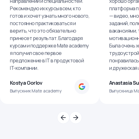
направлений и специальностей.
хорошо орга
Рекомендую их курсы всем, кто
платформа п
готов и хочет узнать много нового,
— видео, мно
постоянно практиковаться и
заданий, пол
верить, что это обязательно
вакансиями, 
принесет результат. Благодаря
мотивационн
курсам и поддержке Mate academy
Была очень х
я получил свое первое
трудоустрой
предложение в IT в продуктовой
понравилась
IT-компании.
и дружеская
Kostya Gorlov
Anastasia S
Выпускник Mate academy
Выпускница M