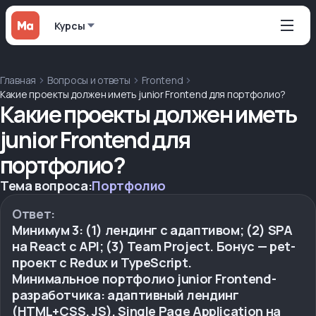
Курсы
Главная
Вопросы и ответы
Frontend
Какие проекты должен иметь junior Frontend для портфолио?
Какие проекты должен иметь
junior Frontend для
портфолио?
Тема вопроса:
Портфолио
Ответ:
Минимум 3: (1) лендинг с адаптивом; (2) SPA
на React с API; (3) Team Project. Бонус — pet-
проект с Redux и TypeScript.
Минимальное портфолио junior Frontend-
разработчика: адаптивный лендинг
(HTML+CSS, JS), Single Page Application на