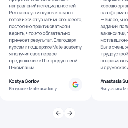
направлений и специальностей.
хорошо орга
Рекомендую их курсы всем, кто
платформа п
готов и хочет узнать много нового,
— видео, мно
постоянно практиковаться и
заданий, пол
верить, что это обязательно
вакансиями, 
принесет результат. Благодаря
мотивационн
курсам и поддержке Mate academy
Была очень х
я получил свое первое
трудоустрой
предложение в IT в продуктовой
понравилась
IT-компании.
и дружеская
Kostya Gorlov
Anastasia S
Выпускник Mate academy
Выпускница M