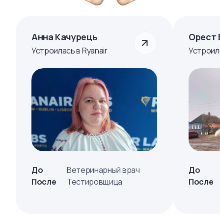
Анна Качурець
Орест 
Устроилась в Ryanair
Устроил
До
Ветеринарный врач
До
После
Тестировщица
После