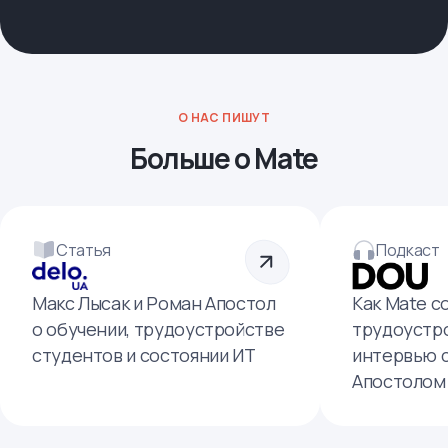
О НАС ПИШУТ
Больше о Mate
Статья
Подкаст
Макс Лысак и Роман Апостол
Как Mate с
о обучении, трудоустройстве
трудоустро
студентов и состоянии ИТ
интервью 
Апостолом