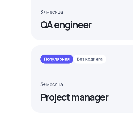
3+ месяца
QA engineer
Популярная
Без кодинга
3+ месяца
Project manager