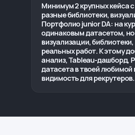
Минимум 2 крупных кейса с 
разные библиотеки, визуал
Портфолио junior DA: на к
одинаковым датасетом, но
визуализации, библиотеки,
реальных работ. К этому д
анализ, Tableau-дашборд, P
датасета в твоей любимой ни
видимость для рекрутеров. 