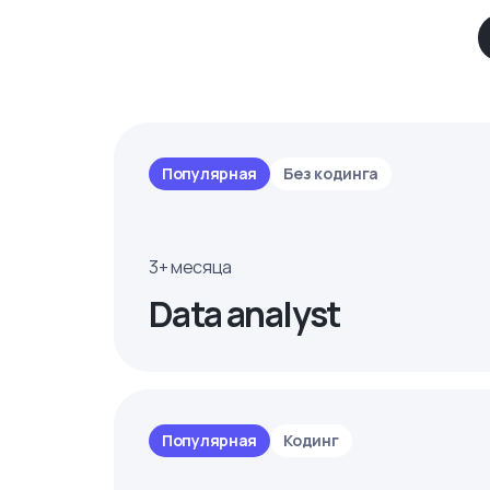
Популярная
Без кодинга
3+ месяца
Data analyst
Популярная
Кодинг