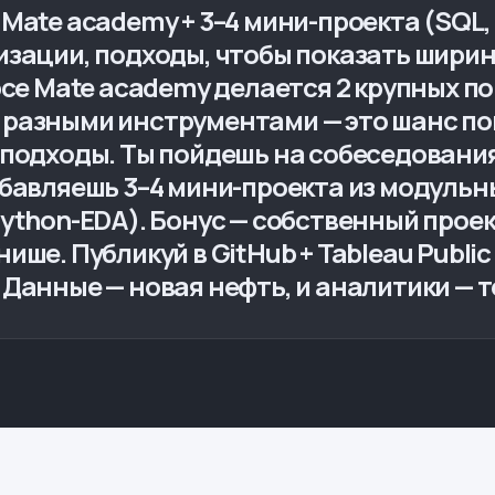
Mate academy + 3–4 мини-проекта (SQL, 
изации, подходы, чтобы показать ширин
урсе Mate academy делается 2 крупных п
 разными инструментами — это шанс по
 подходы. Ты пойдешь на собеседовани
обавляешь 3–4 мини-проекта из модульн
ython-EDA). Бонус — собственный проек
ше. Публикуй в GitHub + Tableau Public 
Данные — новая нефть, и аналитики — т