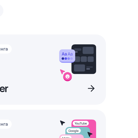
инга
er
инга