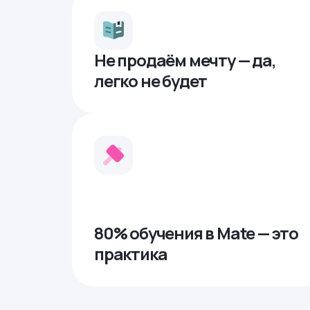
Не продаём мечту — да,
легко не будет
80% обучения в Mate — это
практика