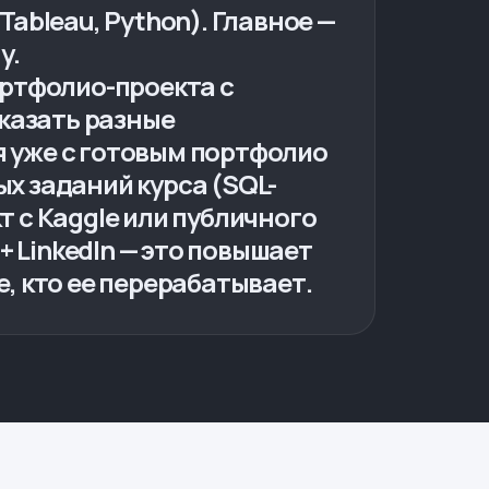
Tableau, Python). Главное —
у.
ортфолио-проекта с
казать разные
я уже с готовым портфолио
ых заданий курса (SQL-
т с Kaggle или публичного
+ LinkedIn — это повышает
е, кто ее перерабатывает.