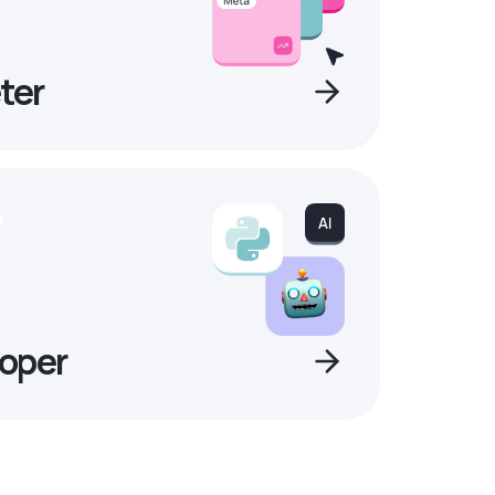
ter
oper