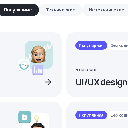
Популярные
Технические
Нетехнические
Популярная
Без код
4+ месяца
UI/UX design
Популярная
Без код