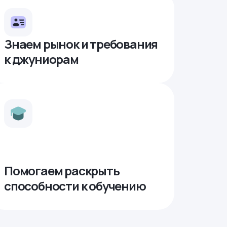
Знаем рынок и требования
к джуниорам
Помогаем раскрыть
способности к обучению