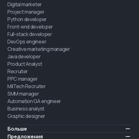
Digital marketer
Project manager
Python developer
Front-end developer
Full-stack developer
DevOps engineer
Creative marketing manager
Java developer
Product Analyst
Recruiter
PPC manager
MilTech Recruiter
SMM manager
Automation QA engineer
Business analyst
Graphic designer
Больше
Цены
Предложения