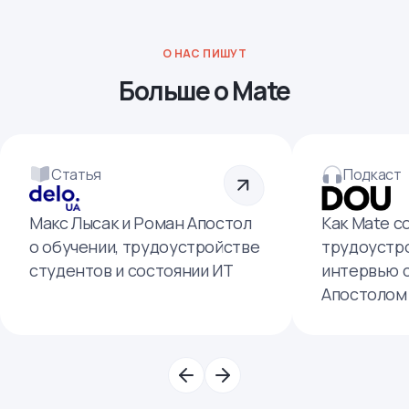
О НАС ПИШУТ
Больше о Mate
Статья
Подкаст
Макс Лысак и Роман Апостол
Как Mate с
о обучении, трудоустройстве
трудоустро
студентов и состоянии ИТ
интервью 
Апостолом