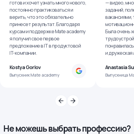
готов и хочет узнать много нового,
— видео, мно
постоянно практиковаться и
заданий, пол
верить, что это обязательно
вакансиями, 
принесет результат. Благодаря
мотивационн
курсам и поддержке Mate academy
Была очень х
я получил свое первое
трудоустрой
предложение в IT в продуктовой
понравилась
IT-компании.
и дружеская
Kostya Gorlov
Anastasia S
Выпускник Mate academy
Выпускница M
Не можешь выбрать профессию?