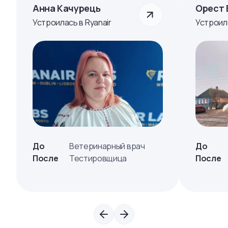
Анна Качурець
Орест 
Устроилась в Ryanair
Устроил
До
Ветеринарный врач
До
После
Тестировщица
После