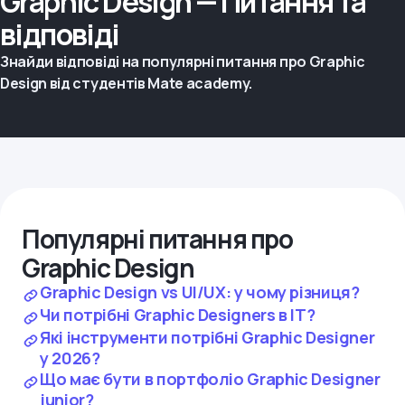
Graphic Design — Питання та
відповіді
Знайди відповіді на популярні питання про Graphic
Design від студентів Mate academy.
Популярні питання про
Graphic Design
Graphic Design vs UI/UX: у чому різниця?
Чи потрібні Graphic Designers в IT?
Які інструменти потрібні Graphic Designer
у 2026?
Що має бути в портфоліо Graphic Designer
junior?