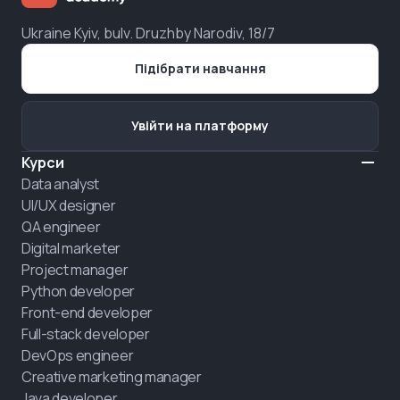
Ukraine Kyiv, bulv. Druzhby Narodiv, 18/7
Підібрати навчання
Увійти на платформу
Курси
Data analyst
UI/UX designer
QA engineer
Digital marketer
Project manager
Python developer
Front-end developer
Full-stack developer
DevOps engineer
Creative marketing manager
Java developer