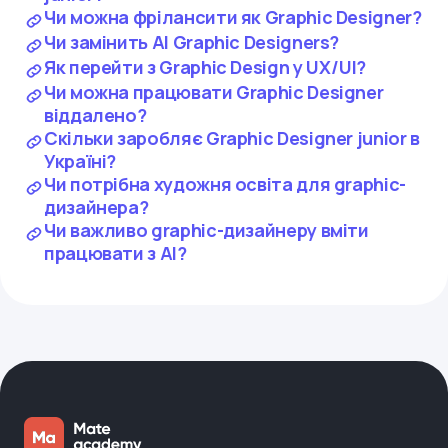
Чи можна фрілансити як Graphic Designer?
Чи замінить AI Graphic Designers?
Як перейти з Graphic Design у UX/UI?
Чи можна працювати Graphic Designer
віддалено?
Скільки заробляє Graphic Designer junior в
Україні?
Чи потрібна художня освіта для graphic-
дизайнера?
Чи важливо graphic-дизайнеру вміти
працювати з AI?