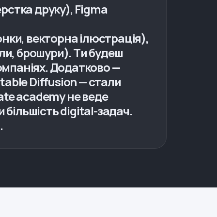
ерстка друку), Figma
конки, векторна ілюстрація),
али, брошури). Ти будеш
омпаніях. Додатково —
table Diffusion — стали
ate academy не веде
 більшість digital-задач.
.