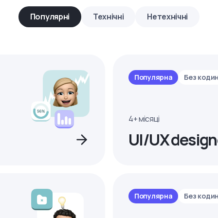
Популярні
Технічні
Нетехнічні
Популярна
Без коди
4+ місяці
UI/UX design
Популярна
Без коди