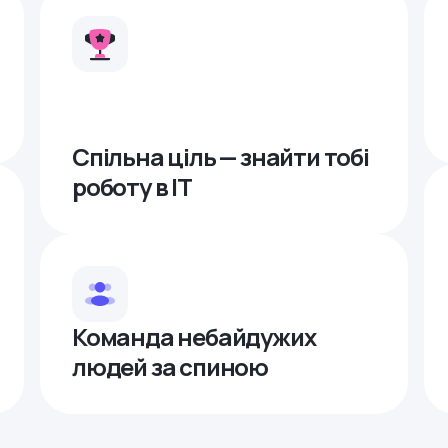
Спільна ціль — знайти тобі
роботу в ІТ
Команда небайдужих
людей за спиною