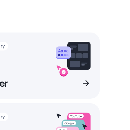
нгу
er
нгу