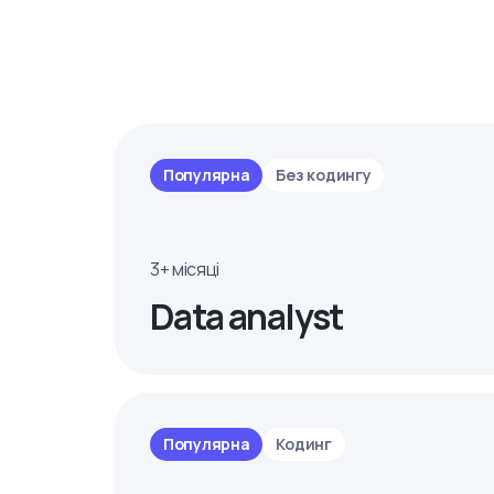
Популярна
Без кодингу
3+ місяці
Data analyst
Популярна
Кодинг