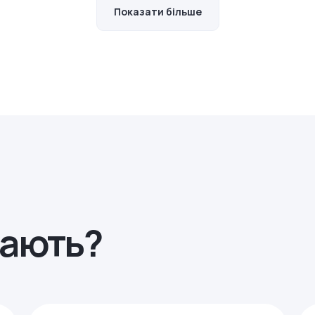
Показати більше
рають?