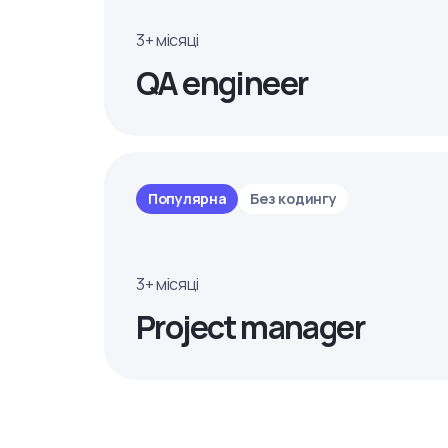
3+ місяці
QA engineer
Популярна
Без кодингу
3+ місяці
Project manager