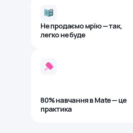
Не продаємо мрію — так,
легко не буде
80% навчання в Mate — це
практика