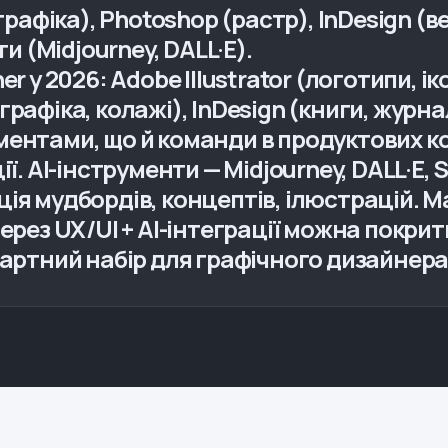
 графіка), Photoshop (растр), InDesign (в
ти (Midjourney, DALL·E).
r у 2026: Adobe Illustrator (логотипи, і
рафіка, колажі), InDesign (книги, журн
ментами, що й команди в продуктових к
ї. AI-інструменти — Midjourney, DALL·E, S
ія мудбордів, концептів, ілюстрацій. M
ерез UX/UI + AI-інтеграції можна покрити
дартний набір для графічного дизайнера