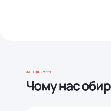
НАШІ ЦІННОСТІ
Чому нас оби