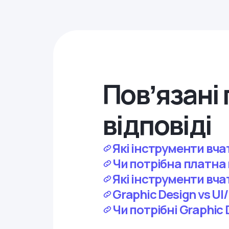
Повʼязані 
відповіді
Які інструменти вча
Чи потрібна платна 
Які інструменти вча
Graphic Design vs UI
Чи потрібні Graphic D