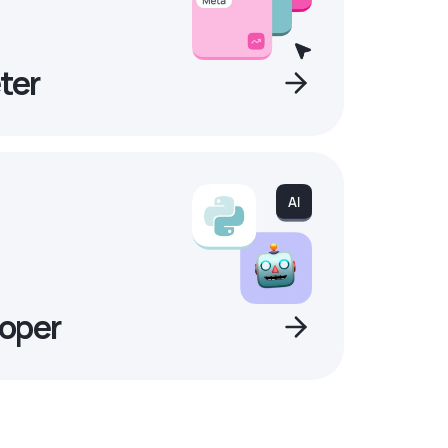
ter
oper