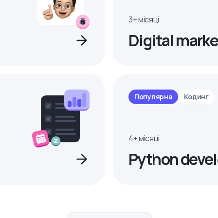
3+ місяці
Digital marke
Популярна
Кодинг
4+ місяці
Python devel