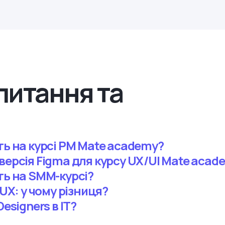
питання та
ть на курсі PM Mate academy?
версія Figma для курсу UX/UI Mate acad
ть на SMM-курсі?
/UX: у чому різниця?
esigners в IT?