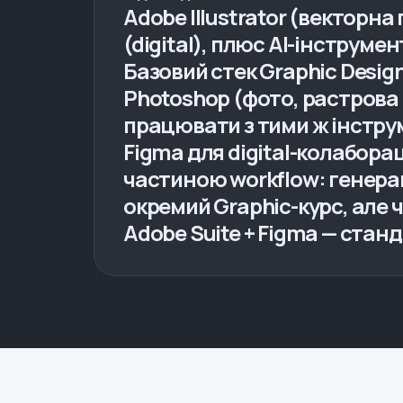
Adobe Illustrator (векторна
(digital), плюс AI-інструмен
Базовий стек Graphic Designe
Photoshop (фото, растрова г
працювати з тими ж інстру
Figma для digital-колабораці
частиною workflow: генерац
окремий Graphic-курс, але ч
Adobe Suite + Figma — стан