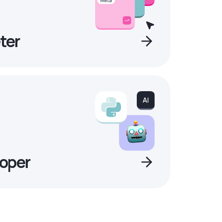
ter
oper