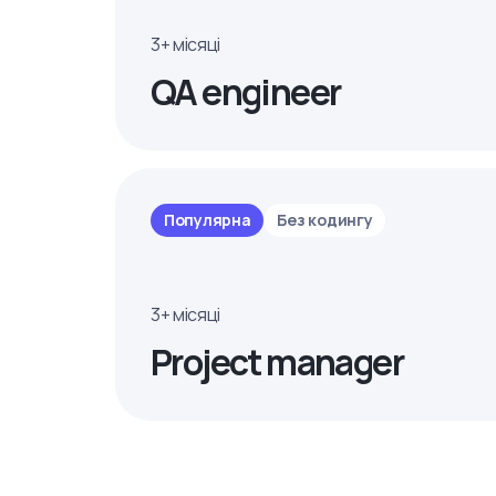
3+ місяці
QA engineer
Популярна
Без кодингу
3+ місяці
Project manager