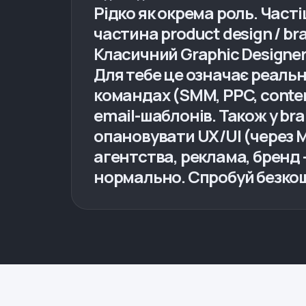
Рідко як окрема роль. Част
частина product design / b
Класичний Graphic Designer
Для тебе це означає реальн
командах (SMM, PPC, content
email-шаблонів. Також у br
опановувати UX/UI (через M
агентства, реклама, бренд
нормально. Спробуй безкошт