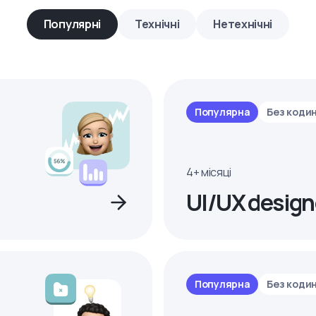
Популярні
Технічні
Нетехнічні
Популярна
Без коди
4+ місяці
UI/UX design
Популярна
Без коди