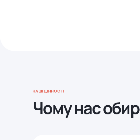
НАШІ ЦІННОСТІ
Чому нас оби