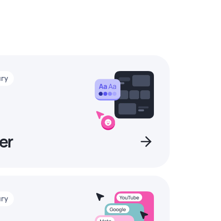
нгу
er
нгу