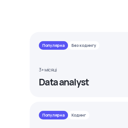
Популярна
Без кодингу
3+ місяці
Data analyst
Популярна
Кодинг