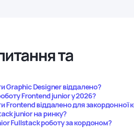
питання та
 Graphic Designer віддалено?
оботу Frontend junior у 2026?
 Frontend віддалено для закордонної к
tack junior на ринку?
ior Fullstack роботу за кордоном?