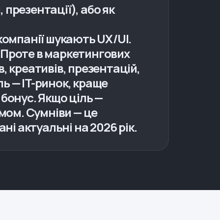
 презентації), або як
 компанії шукають UX/UI.
. Проте в маркетингових
, креативів, презентацій,
ь — IT-ринок, краще
 бонус. Якщо ціль —
мом. Сумніви — це
і актуальні на 2026 рік.