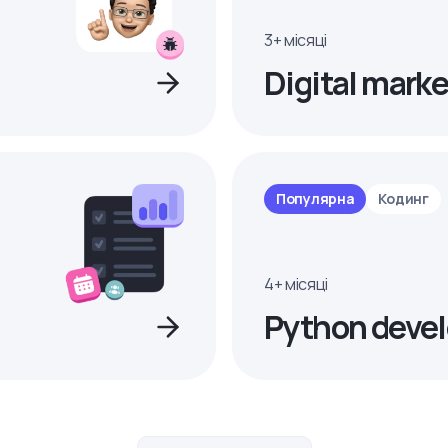
3+ місяці
Digital marke
Популярна
Кодинг
4+ місяці
Python devel