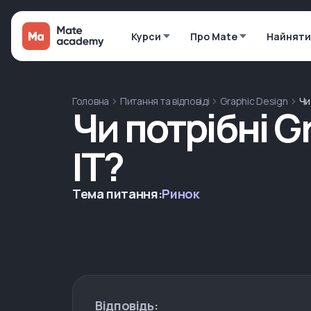
Курси
Про Mate
Найняти
Головна
Питання та відповіді
Graphic Design
Чи
Чи потрібні G
IT?
Тема питання:
Ринок
Відповідь: