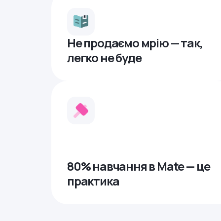
Не продаємо мрію — так,
легко не буде
80% навчання в Mate — це
практика