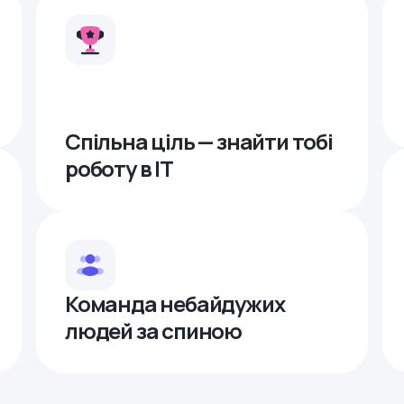
Спільна ціль — знайти тобі
роботу в ІТ
Команда небайдужих
людей за спиною