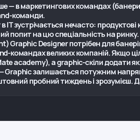
іше — в маркетингових командах (банери,
rand-команди.
 в IT зустрічається нечасто: продуктові
ий попит на цю спеціальність на ринку
) Graphic Designer потрібен для банерів
and-командах великих компаній. Якщо ціл
ate academy), а graphic-скіли додати як
 — Graphic залишається потужним напря
овний пробний тиждень і зрозумієш. Дан