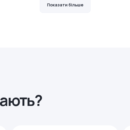
Показати більше
рають?