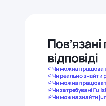
Повʼязані 
відповіді
Чи можна працювати
Чи реально знайти р
Чи можна працювати
Чи затребувані Fulls
Чи можна знайти jun