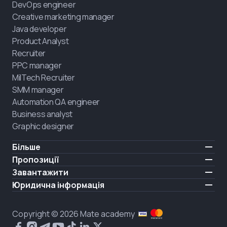
DevOps engineer
Creative marketing manager
Java developer
Product Analyst
Recruiter
PPC manager
MilTech Recruiter
SMM manager
Automation QA engineer
Business analyst
Graphic designer
Більше
Ціни
Пропозиції
Відгуки
IT для ветеранів
Завантажити
БЕЗКОШТОВНО
Про нас
Найняти випускника
iOS
Юридична інформація
Блог
Кар'єрна підтримка
Android
Умови користування
Кар'єра
Навчання повного дня
Політика конфіденційності
HIRING
Copyright © 2026 Mate academy
Стан ринку IT
Політика cookies