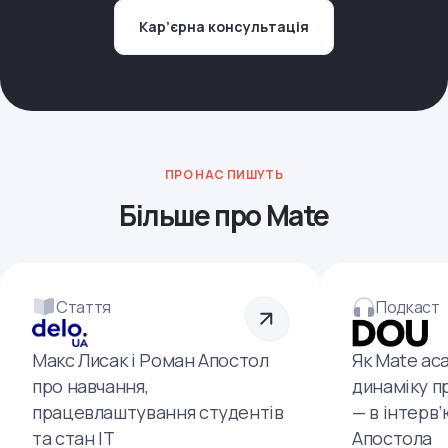
Кар’єрна консультація
ПРО НАС ПИШУТЬ
Більше про Mate
Стаття
Подкаст
Макс Лисак і Роман Апостол
Як Mate ac
про навчання,
динаміку п
працевлаштування студентів
— в інтерв
та стан ІТ
Апостола