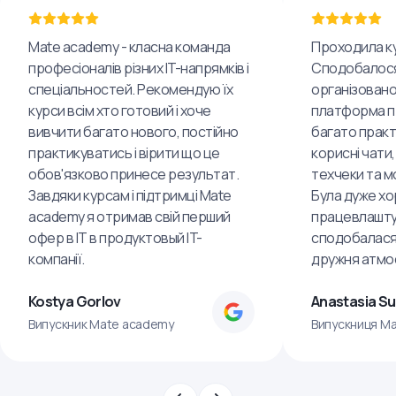
Mate academy - класна команда
Проходила ку
професіоналів різних IT-напрямків і
Сподобалося
спеціальностей. Рекомендую їх
організовано
курси всім хто готовий і хоче
платформа пр
вивчити багато нового, постійно
багато практ
практикуватись і вірити що це
корисні чати,
обов'язково принесе результат.
техчеки та м
Завдяки курсам і підтримці Mate
Була дуже хо
academy я отримав свій перший
працевлашту
офер в IT в продуктовый IT-
сподобалася
компанії.
дружня атмо
Kostya Gorlov
Anastasia S
Випускник Mate academy
Випускниця M