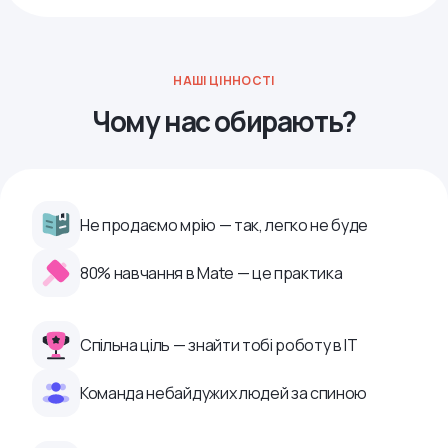
НАШІ ЦІННОСТІ
Чому нас обирають?
Не продаємо мрію — так, легко не буде
80% навчання в Mate — це практика
Спільна ціль — знайти тобі роботу в ІТ
Команда небайдужих людей за спиною