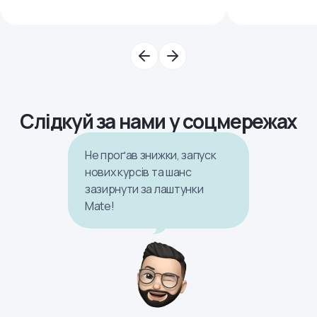
Слідкуй за нами у соцмережах
Не проґав знижки, запуск
нових курсів та шанс
зазирнути за лаштунки
Mate!