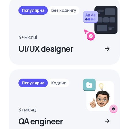
Популярна
Без кодингу
4+ місяці
UI/UX designer
Популярна
Кодинг
3+ місяці
QA engineer