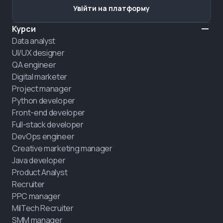
Увійти на платформу
Курси
Data analyst
UI/UX designer
QA engineer
Digital marketer
Project manager
Python developer
Front-end developer
Full-stack developer
DevOps engineer
Creative marketing manager
Java developer
Product Analyst
Recruiter
PPC manager
MilTech Recruiter
SMM manager