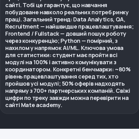
сайті. Тобі це гарантує, що навчання
побудоване навколо реальних потреб ринку
праці. Загальний тренд: Data Analytics, QA,
Recruitment — найшвидше працевлаштування;
Frontend / Fullstack — довший пошук роботу
через конкуренцію; Python — помірний, з
нахилом у напрямок AI/ML. Ключова умова
для статистики: студент має пройти всі
модулі на 100% і активно комунікувати з
координатором. Конкретні бенчмарки: ~80%
рівень працевлаштування серед тих, хто
пройшов усі модулі; 50% оферів надходять
напряму з 700+ партнерських компаній. Свіжі
цифри по треку завжди можна перевірити на
сайті Mate academy.