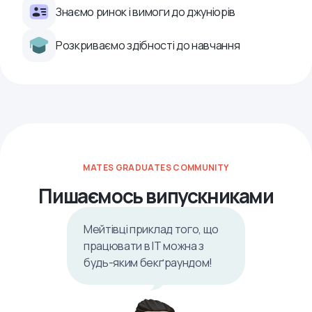
Знаємо ринок і вимоги до джуніорів
Розкриваємо здібності до навчання
MATES GRADUATES COMMUNITY
Пишаємось випускниками
Мейтівці приклад того, що
працювати в ІТ можна з
будь-яким бекґраундом!