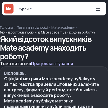
Курси
Головна
Питання та відповіді
Mate academy
Який відсоток випускників Mate academy знаходить роботу?
Який відсоток випускників
Mate academy знаходить
роботу?
Тема питання:
Працевлаштування
Відповідь:
Офіційні метрики Mate academy публікує у
звітах. Частка працевлаштованих залежить
від треку, формату й регіону, але більшість
випускників знаходить роботу.
Mate academy публікує метрики
працевлаштування у публічних звітах і на