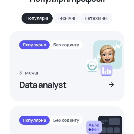
Популярні
Технічні
Нетехнічні
Популярна
Без кодингу
3+ місяці
Data analyst
Популярна
Без кодингу