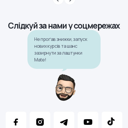
Слідкуй за нами у соцмережах
Не проґав знижки, запуск
нових курсів та шанс
зазирнути за лаштунки
Mate!