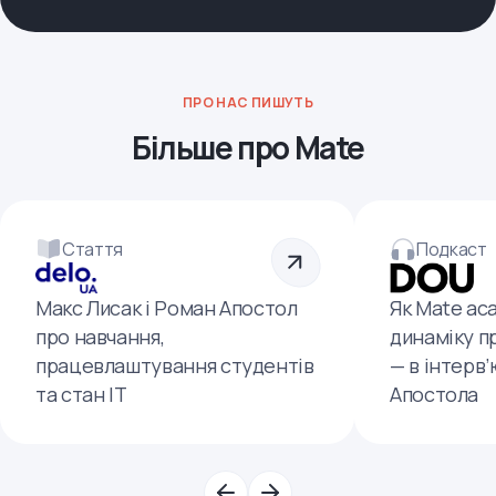
ПРО НАС ПИШУТЬ
Більше про Mate
Стаття
Подкаст
Макс Лисак і Роман Апостол
Як Mate ac
про навчання,
динаміку п
працевлаштування студентів
— в інтерв
та стан ІТ
Апостола