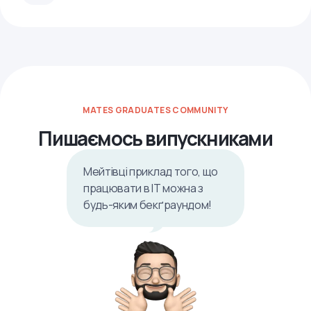
MATES GRADUATES COMMUNITY
Пишаємось випускниками
Мейтівці приклад того, що
працювати в ІТ можна з
будь-яким бекґраундом!