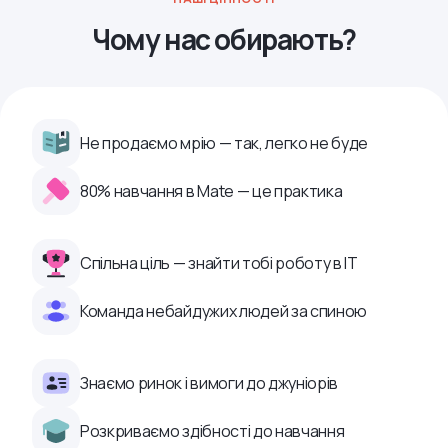
Чому нас обирають?
Не продаємо мрію — так, легко не буде
80% навчання в Mate — це практика
Спільна ціль — знайти тобі роботу в ІТ
Команда небайдужих людей за спиною
Знаємо ринок і вимоги до джуніорів
Розкриваємо здібності до навчання