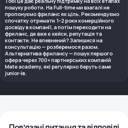
Тобі це дає реальну підтримку на всіх етапах
пошуку роботи. На Full-time ми взагалі не
пропонуємо фриланс як ціль. Рекомендуємо
спочатку отримати 1–2 роки комерційного
досвіду в компанії, а потім переходити на
фриланс, де вже є кейси, репутація та
контакти. Не впевнений? Запишися на
консультацію — розберемося разом.
Альтернатива фрилансу — пошук першого
офера через 700+ партнерських компаній
Mate academy, які регулярно беруть саме
junior-ів.
Повʼязані питання та відповіді