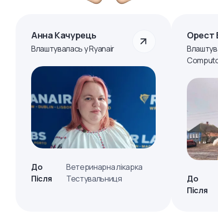
Анна Качурець
Орест 
Влаштувалась у Ryanair
Влаштув
Computo
До
Ветеринарна лікарка
Після
Тестувальниця
До
Після