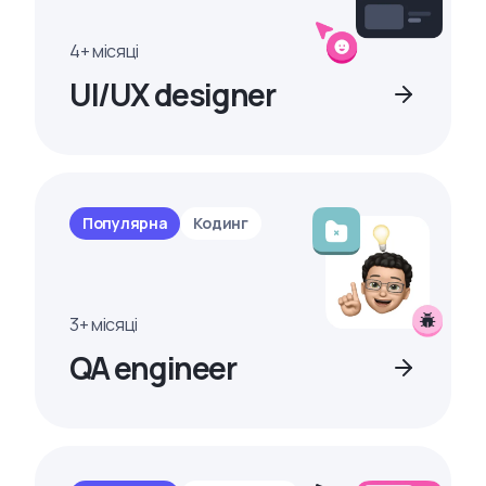
4+ місяці
UI/UX designer
Популярна
Кодинг
3+ місяці
QA engineer