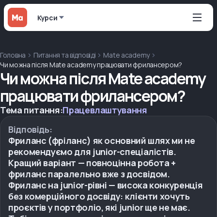
Курси
Головна
Питання та відповіді
Mate academy
Чи можна після Mate academy працювати фрилансером?
Чи можна після Mate academy
працювати фрилансером?
Тема питання:
Працевлаштування
Відповідь:
Фриланс (фріланс) як основний шлях ми не
рекомендуємо для junior-спеціалістів.
Кращий варіант — повноцінна робота +
фриланс паралельно вже з досвідом.
Фриланс на junior-рівні — висока конкуренція
без комерційного досвіду: клієнти хочуть
проєктів у портфоліо, які junior ще не має.