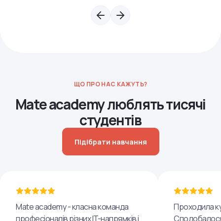
ЩО ПРО НАС КАЖУТЬ?
Mate academy люблять тисячі
студентів
Підібрати навчання
Mate academy - класна команда
Проходила ку
професіоналів різних IT-напрямків і
Сподобалося