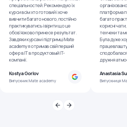
спеціальностей. Рекомендую їх
організовано
курси всім хто готовий і хоче
платформа пр
вивчити багато нового, постійно
багато практ
практикуватись і вірити що це
корисні чати,
обов'язково принесе результат.
техчеки та м
Завдяки курсам і підтримці Mate
Була дуже хо
academy я отримав свій перший
працевлашту
офер в IT в продуктовый IT-
сподобалася
компанії.
дружня атмо
Kostya Gorlov
Anastasia S
Випускник Mate academy
Випускниця M