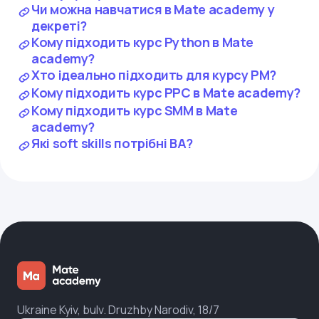
Чи можна навчатися в Mate academy у
декреті?
Кому підходить курс Python в Mate
academy?
Хто ідеально підходить для курсу PM?
Кому підходить курс PPC в Mate academy?
Кому підходить курс SMM в Mate
academy?
Які soft skills потрібні BA?
Ukraine Kyiv, bulv. Druzhby Narodiv, 18/7