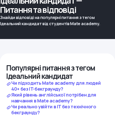
Ідеальний кандидат —
Питання та відповіді
Знайди відповіді на популярні питання з тегом
Ідеальний кандидат від студентів Mate academy.
Популярні питання з тегом
Ідеальний кандидат
Чи підходить Mate academy для людей
40+ без IT-бекграунду?
Який рівень англійської потрібен для
навчання в Mate academy?
Чи реально увійти в IT без технічного
бекграунду?