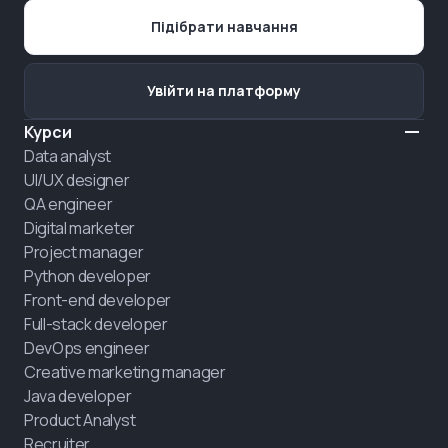
Підібрати навчання
Увійти на платформу
Курси
Data analyst
UI/UX designer
QA engineer
Digital marketer
Project manager
Python developer
Front-end developer
Full-stack developer
DevOps engineer
Creative marketing manager
Java developer
Product Analyst
Recruiter