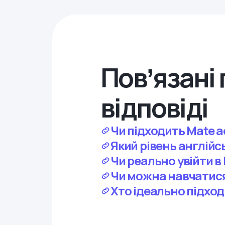
Повʼязані 
відповіді
Чи підходить Mate a
Який рівень англійс
Чи реально увійти в 
Чи можна навчатися
Хто ідеально підход