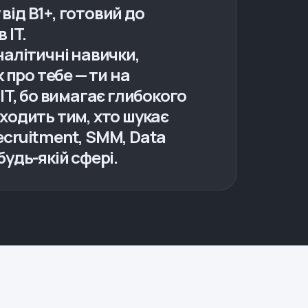
від B1+, готовий до
 IT.
налітичні навички,
к про тебе — ти на
IT, бо вимагає глибокого
ходить тим, хто шукає
ecruitment, SMM, Data
удь-якій сфері.