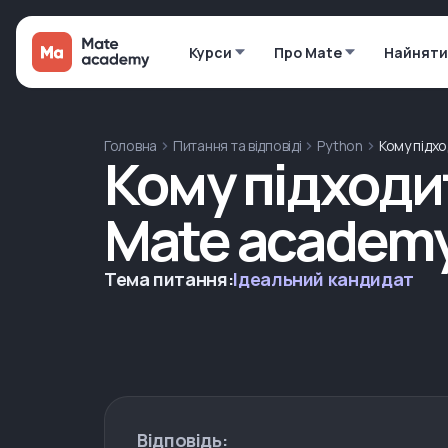
Курси
Про Mate
Найняти
Головна
Питання та відповіді
Python
Кому підх
Кому підходи
Mate academ
Тема питання:
Ідеальний кандидат
Відповідь: