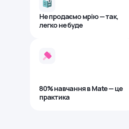
Не продаємо мрію — так,
легко не буде
80% навчання в Mate — це
практика