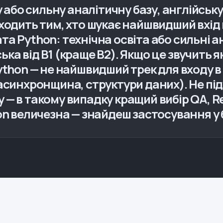
у або сильну аналітичну базу, англійську 
ходить тим, хто шукає найшвидший вхід в
а Python: технічна освіта або сильні а
йська від B1 (краще B2). Якщо це звучить я
ython — не найшвидший трек для входу в 
асинхронщина, структури даних). Не під
— в такому випадку кращий вибір QA, R
on величезна — знайдеш застосування у б