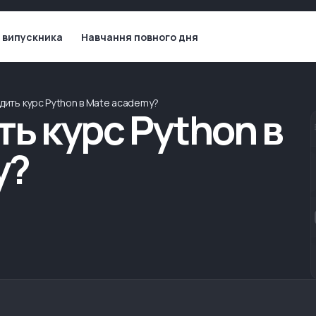
 випускника
Навчання повного дня
одить курс Python в Mate academy?
ть курс Python в
y?