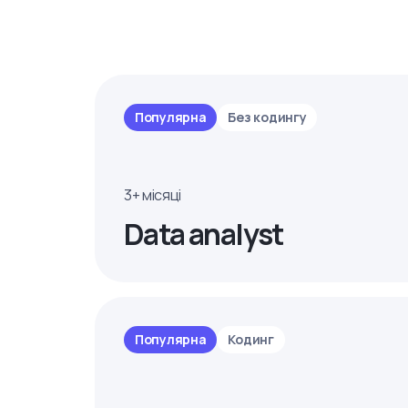
Популярна
Без кодингу
3+ місяці
Data analyst
Популярна
Кодинг