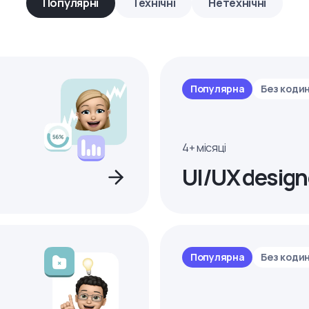
Популярні
Технічні
Нетехнічні
Популярна
Без коди
4+ місяці
UI/UX design
Популярна
Без коди