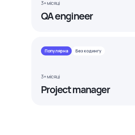
3+ місяці
QA engineer
Популярна
Без кодингу
3+ місяці
Project manager