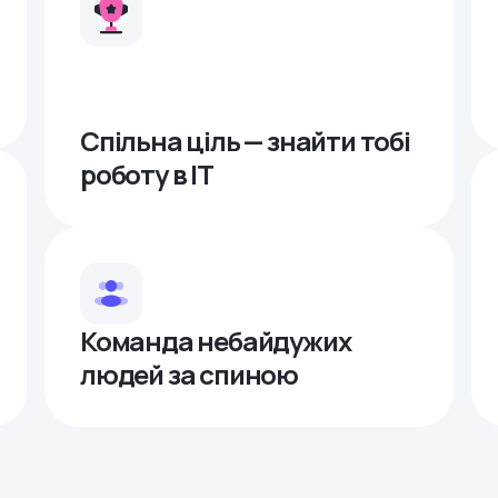
Спільна ціль — знайти тобі
роботу в ІТ
Команда небайдужих
людей за спиною