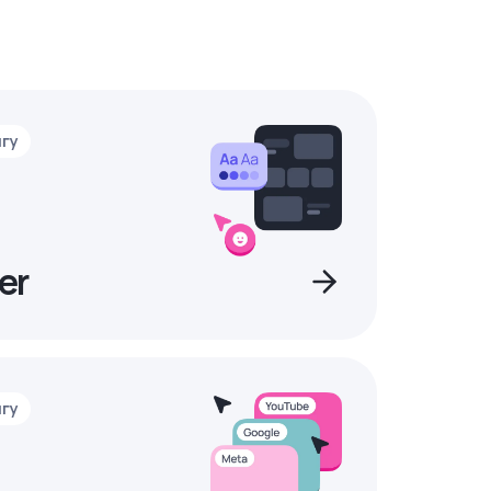
нгу
er
нгу