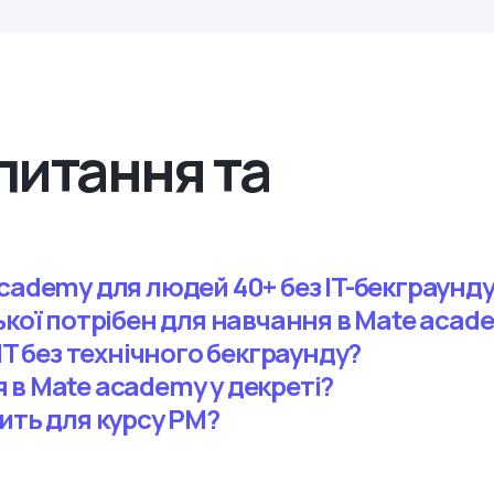
питання та
cademy для людей 40+ без IT-бекграунд
ької потрібен для навчання в Mate acad
IT без технічного бекграунду?
 в Mate academy у декреті?
ить для курсу PM?