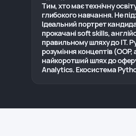
Тим, хто має технічну освіт
глибокого навчання. Не під
Ідеальний портрет кандидат
прокачані soft skills, англі
правильному шляху до IT. P
розуміння концептів (OOP, 
найкоротший шлях до оферу 
Analytics. Екосистема Pyth