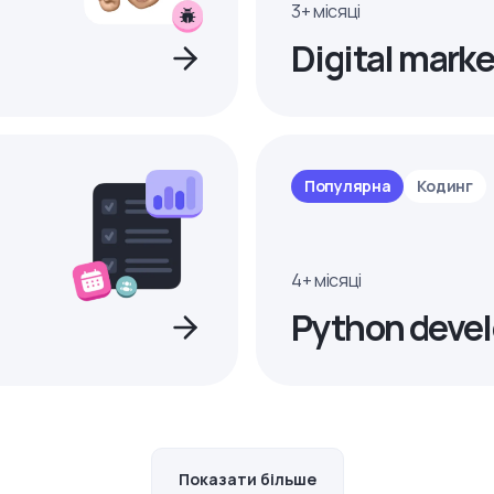
3+ місяці
Digital marke
Популярна
Кодинг
4+ місяці
Python devel
Показати більше