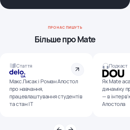
ПРО НАС ПИШУТЬ
Більше про Mate
Стаття
Подкаст
Макс Лисак і Роман Апостол
Як Mate ac
про навчання,
динаміку п
працевлаштування студентів
— в інтерв
та стан ІТ
Апостола