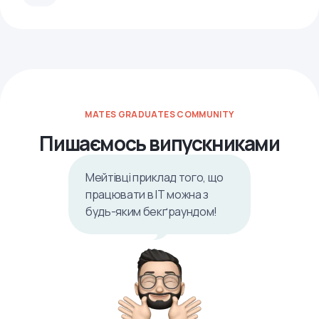
MATES GRADUATES COMMUNITY
Пишаємось випускниками
Мейтівці приклад того, що
працювати в ІТ можна з
будь-яким бекґраундом!