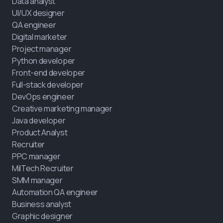
Data analyst
UI/UX designer
QA engineer
Digital marketer
Project manager
Python developer
Front-end developer
Full-stack developer
DevOps engineer
Creative marketing manager
Java developer
Product Analyst
Recruiter
PPC manager
MilTech Recruiter
SMM manager
Automation QA engineer
Business analyst
Graphic designer