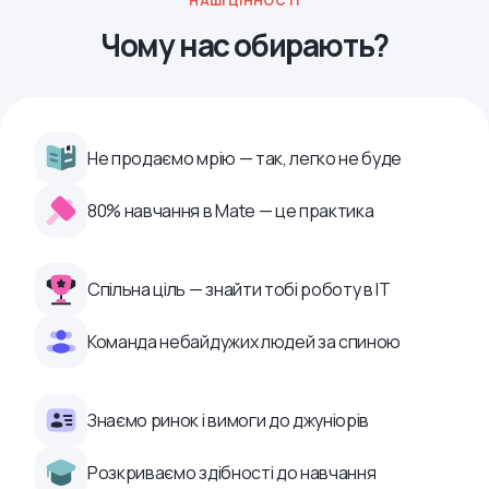
НАШІ ЦІННОСТІ
Чому нас обирають?
Не продаємо мрію — так, легко не буде
80% навчання в Mate — це практика
Спільна ціль — знайти тобі роботу в ІТ
Команда небайдужих людей за спиною
Знаємо ринок і вимоги до джуніорів
Розкриваємо здібності до навчання