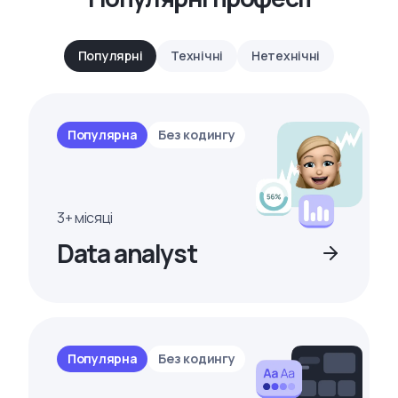
Популярні
Технічні
Нетехнічні
Популярна
Без кодингу
3+ місяці
Data analyst
Популярна
Без кодингу