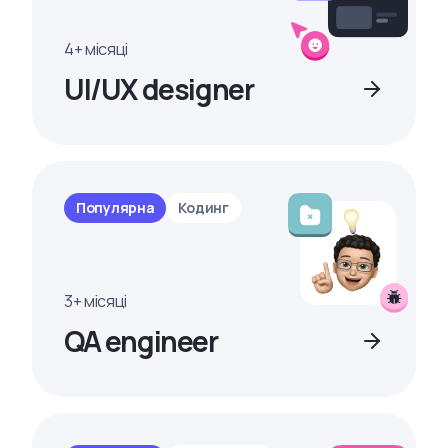
4+ місяці
UI/UX designer
Популярна
Кодинг
3+ місяці
QA engineer