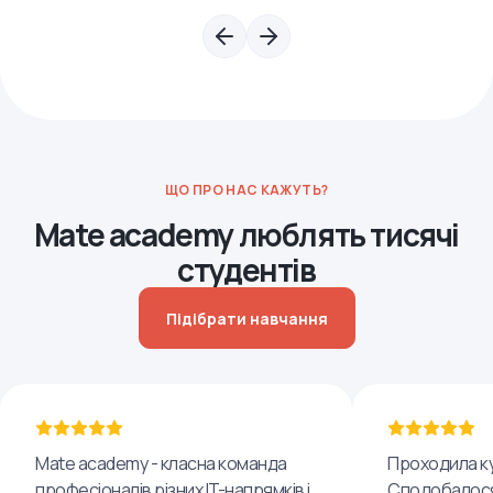
ЩО ПРО НАС КАЖУТЬ?
Mate academy люблять тисячі
студентів
Підібрати навчання
Mate academy - класна команда
Проходила ку
професіоналів різних IT-напрямків і
Сподобалося