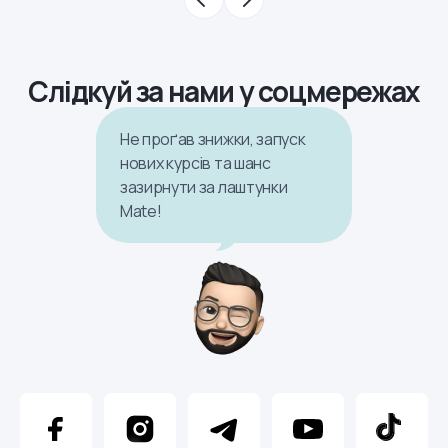
Слідкуй за нами у соцмережах
Не проґав знижки, запуск
нових курсів та шанс
зазирнути за лаштунки
Mate!