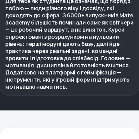
Для тебе як студента це означає, що поряд з
тобою — люди різного віку і досвіду, які
доходять до офера. З 6000+ випускників Mate
academy більшість починали саме як світчери
— це робочий маршрут, а не виняток. Курси
спроєктовані з розрахунком на нульовий
рівень: перші модулі дають базу, далі йде
практика через реальні задачі, командні
проєкти і підготовка до співбесід. Головне —
мотивація, дисципліна й готовність вчитися.
Додатково на платформі є гейміфікація —
інструменти, які у ігровій формі підтримують
мотивацію навчатись.