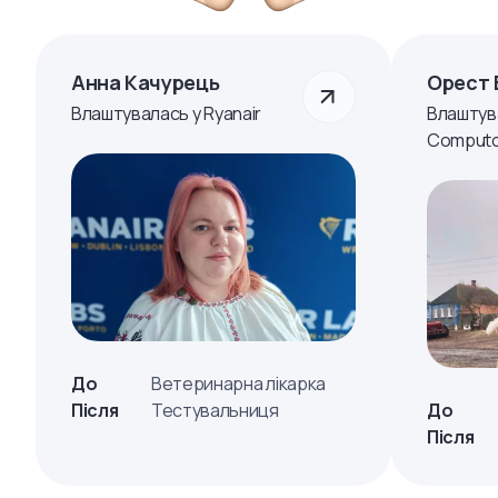
Анна Качурець
Орест 
Влаштувалась у Ryanair
Влаштув
Computo
До
Ветеринарна лікарка
Після
Тестувальниця
До
Після