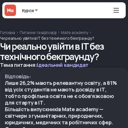
Курси
Головна
Питання та відповіді
Mate academy
Чи реально увійти в IT без технічного бекграунду?
Чи реально увійти в IT без
технічного бекграунду?
Тема питання:
Ідеальний кандидат
Відповідь:
Лише 26,2% мають релевантну освіту, а 81%
від усіх студентів не мають досвіду в ІТ,
тобто профільна освіта не є обовʼязковою
для старту в ІТ.
Більшість випускників Mate academy —
світчери з гуманітарних, природничих,
юридичних, медичних та робітничих сфер.