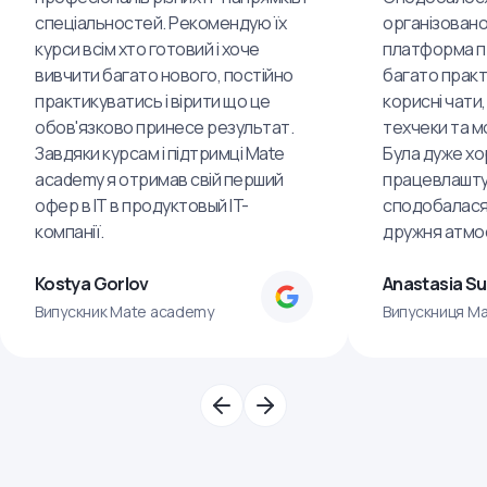
спеціальностей. Рекомендую їх
організовано
курси всім хто готовий і хоче
платформа пр
вивчити багато нового, постійно
багато практ
практикуватись і вірити що це
корисні чати,
обов'язково принесе результат.
техчеки та м
Завдяки курсам і підтримці Mate
Була дуже хо
academy я отримав свій перший
працевлашту
офер в IT в продуктовый IT-
сподобалася
компанії.
дружня атмо
Kostya Gorlov
Anastasia S
Випускник Mate academy
Випускниця M