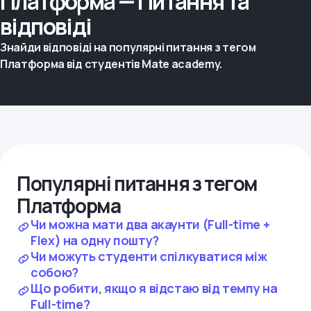
Платформа — Питання та
відповіді
Знайди відповіді на популярні питання з тегом
Платформа від студентів Mate academy.
Популярні питання з тегом
Платформа
Чи можна мати два акаунти (Full-time +
Flex) на одну пошту?
Чи можуть студенти спілкуватися між
собою?
Що робити, якщо я відстаю від темпу на
Full-time?