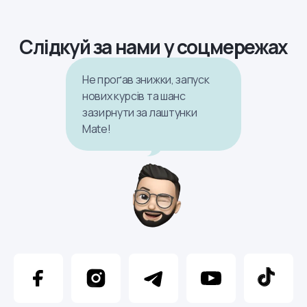
Слідкуй за нами у соцмережах
Не проґав знижки, запуск
нових курсів та шанс
зазирнути за лаштунки
Mate!