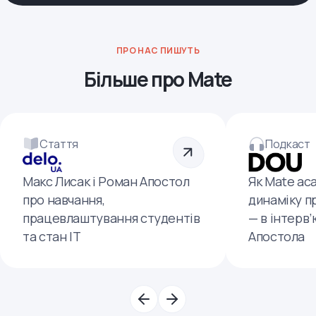
ПРО НАС ПИШУТЬ
Більше про Mate
Стаття
Подкаст
Макс Лисак і Роман Апостол
Як Mate ac
про навчання,
динаміку п
працевлаштування студентів
— в інтерв
та стан ІТ
Апостола