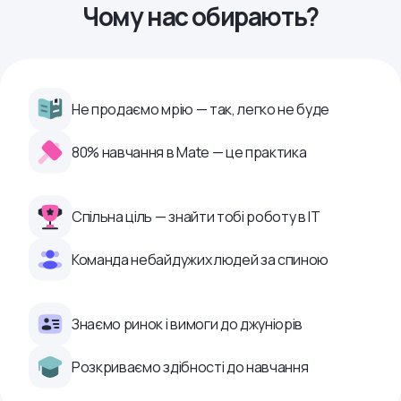
Чому нас обирають?
Не продаємо мрію — так, легко не буде
80% навчання в Mate — це практика
Спільна ціль — знайти тобі роботу в ІТ
Команда небайдужих людей за спиною
Знаємо ринок і вимоги до джуніорів
Розкриваємо здібності до навчання