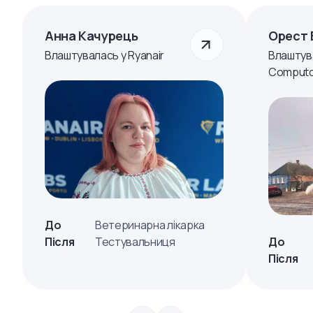
Анна Качурець
Орест 
Влаштувалась у Ryanair
Влаштув
Computo
До
Ветеринарна лікарка
Після
Тестувальниця
До
Після