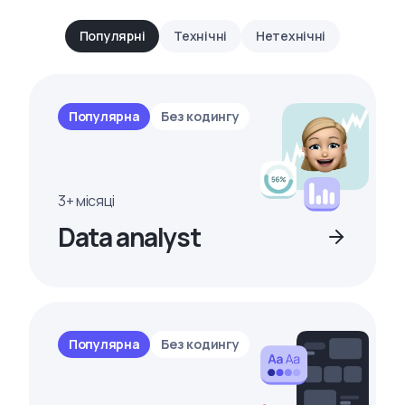
Популярні
Технічні
Нетехнічні
Популярна
Без кодингу
3+ місяці
Data analyst
Популярна
Без кодингу