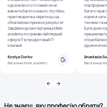
курси всім хто готовий і хоче
платформа пр
вивчити багато нового, постійно
багато практ
практикуватись і вірити що це
корисні чати,
обов'язково принесе результат.
техчеки та м
Завдяки курсам і підтримці Mate
Була дуже хо
academy я отримав свій перший
працевлашту
офер в IT в продуктовый IT-
сподобалася
компанії.
дружня атмо
Kostya Gorlov
Anastasia S
Випускник Mate academy
Випускниця M
Не знаєш, яку професію обрати?