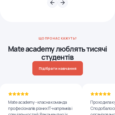
ЩО ПРО НАС КАЖУТЬ?
Mate academy люблять тисячі
студентів
Підібрати навчання
Mate academy - класна команда
Проходила ку
професіоналів різних IT-напрямків і
Сподобалося
спеціальностей. Рекомендую їх
організовано