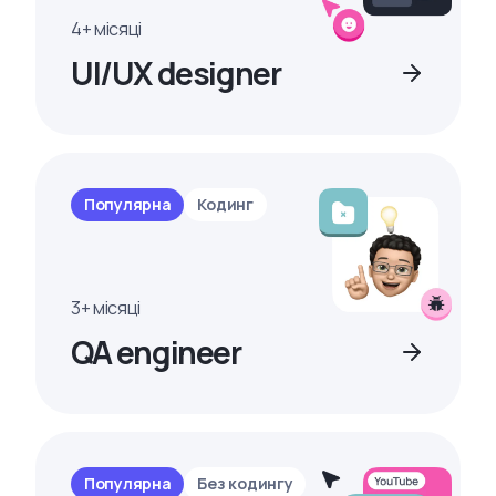
4+ місяці
UI/UX designer
Популярна
Кодинг
3+ місяці
QA engineer
Популярна
Без кодингу