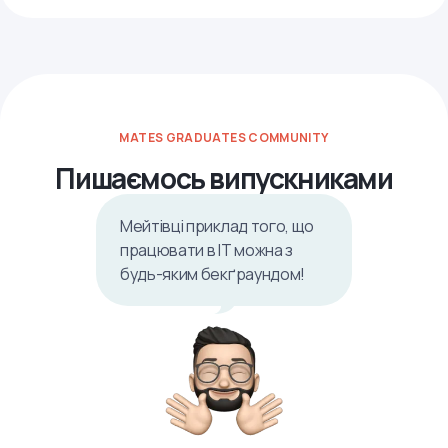
MATES GRADUATES COMMUNITY
Пишаємось випускниками
Мейтівці приклад того, що
працювати в ІТ можна з
будь-яким бекґраундом!