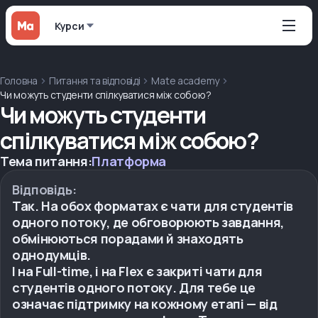
Курси
Головна
Питання та відповіді
Mate academy
Чи можуть студенти спілкуватися між собою?
Чи можуть студенти
спілкуватися між собою?
Тема питання:
Платформа
Відповідь:
Так. На обох форматах є чати для студентів
одного потоку, де обговорюють завдання,
обмінюються порадами й знаходять
однодумців.
І на Full-time, і на Flex є закриті чати для
студентів одного потоку. Для тебе це
означає підтримку на кожному етапі — від