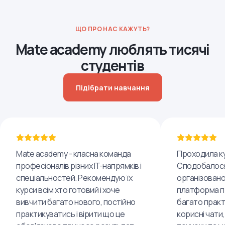
ЩО ПРО НАС КАЖУТЬ?
Mate academy люблять тисячі
студентів
Підібрати навчання
Mate academy - класна команда
Проходила ку
професіоналів різних IT-напрямків і
Сподобалося
спеціальностей. Рекомендую їх
організовано
курси всім хто готовий і хоче
платформа пр
вивчити багато нового, постійно
багато практ
практикуватись і вірити що це
корисні чати,