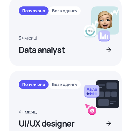
Популярна
Без кодингу
3+ місяці
Data analyst
Популярна
Без кодингу
4+ місяці
UI/UX designer