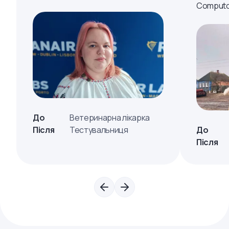
Computo
До
Ветеринарна лікарка
Після
Тестувальниця
До
Після