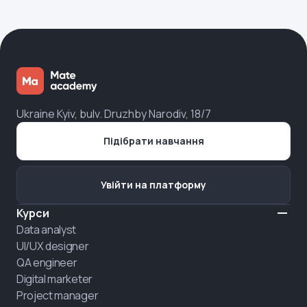
Ukraine Kyiv, bulv. Druzhby Narodiv, 18/7
Підібрати навчання
Увійти на платформу
Курси
Data analyst
UI/UX designer
QA engineer
Digital marketer
Project manager