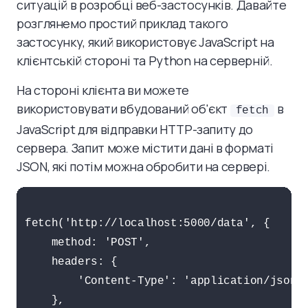
ситуацій в розробці веб-застосунків. Давайте
розглянемо простий приклад такого
застосунку, який використовує JavaScript на
клієнтській стороні та Python на серверній.
На стороні клієнта ви можете
використовувати вбудований об'єкт
в
fetch
JavaScript для відправки HTTP-запиту до
сервера. Запит може містити дані в форматі
JSON, які потім можна обробити на сервері.
fetch('http://localhost:5000/data', {

    method: 'POST',

    headers: {

        'Content-Type': 'application/json',
    },
