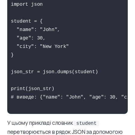
import json

student = {

  "name": "John",

  "age": 30,

  "city": "New York"

}

json_str = json.dumps(student)

print(json_str)

# виведе: {"name": "John", "age": 30, "city
У цьому прикладі словник
student
перетворюється в рядок JSON за допомогою