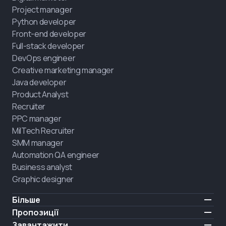
Project manager
Python developer
Front-end developer
Full-stack developer
DevOps engineer
Creative marketing manager
Java developer
Product Analyst
Recruiter
PPC manager
MilTech Recruiter
SMM manager
Automation QA engineer
Business analyst
Graphic designer
Більше
Ціни
Пропозиції
Відгуки
IT для ветеранів
Завантажити
БЕЗКОШТОВНО