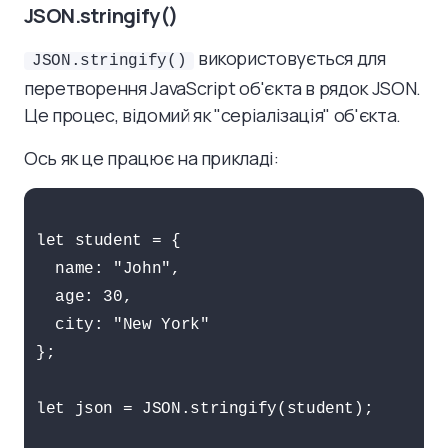
JSON.stringify()
використовується для
JSON.stringify()
перетворення JavaScript об'єкта в рядок JSON.
Це процес, відомий як "серіалізація" об'єкта.
Ось як це працює на прикладі:
let student = {

  name: "John",

  age: 30,

  city: "New York"

};

let json = JSON.stringify(student);
