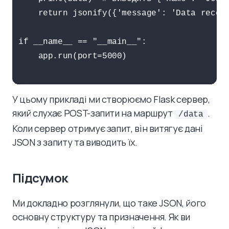
    return jsonify({'message': 'Data receiv
if __name__ == "__main__":

    app.run(port=5000)

У цьому прикладі ми створюємо Flask сервер,
який слухає POST-запити на маршрут
.
/data
Коли сервер отримує запит, він витягує дані
JSON з запиту та виводить їх.
Підсумок
Ми докладно розглянули, що таке JSON, його
основну структуру та призначення. Як ви