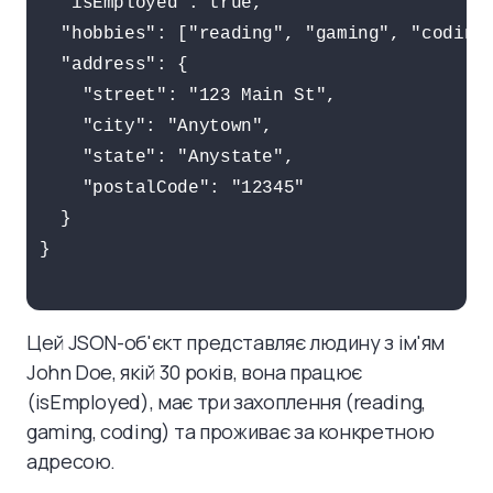
  "isEmployed": true,

  "hobbies": ["reading", "gaming", "coding"
  "address": {

    "street": "123 Main St",

    "city": "Anytown",

    "state": "Anystate",

    "postalCode": "12345"

  }

}

Цей JSON-об'єкт представляє людину з ім'ям
John Doe, якій 30 років, вона працює
(isEmployed), має три захоплення (reading,
gaming, coding) та проживає за конкретною
адресою.