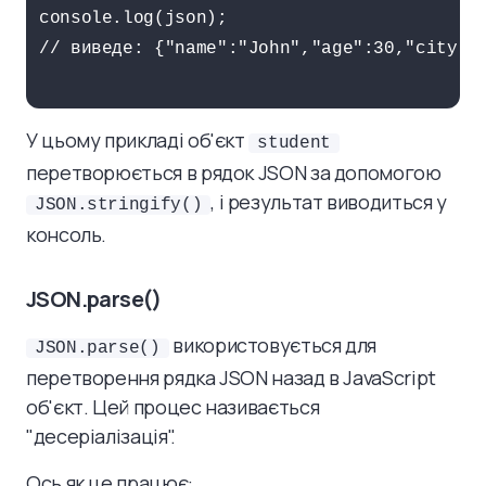
console.log(json);

// виведе: {"name":"John","age":30,"city":"
У цьому прикладі об'єкт
student
перетворюється в рядок JSON за допомогою
, і результат виводиться у
JSON.stringify()
консоль.
JSON.parse()
використовується для
JSON.parse()
перетворення рядка JSON назад в JavaScript
об'єкт. Цей процес називається
"десеріалізація".
Ось як це працює: