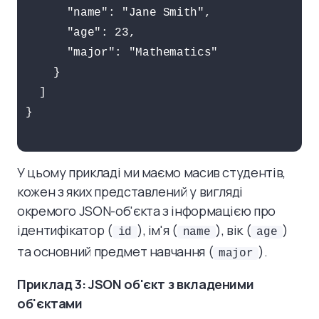
      "name": "Jane Smith",

      "age": 23,

      "major": "Mathematics"

    }

  ]

}

У цьому прикладі ми маємо масив студентів,
кожен з яких представлений у вигляді
окремого JSON-об'єкта з інформацією про
ідентифікатор (
), ім'я (
), вік (
)
id
name
age
та основний предмет навчання (
).
major
Приклад 3: JSON об'єкт з вкладеними
об'єктами