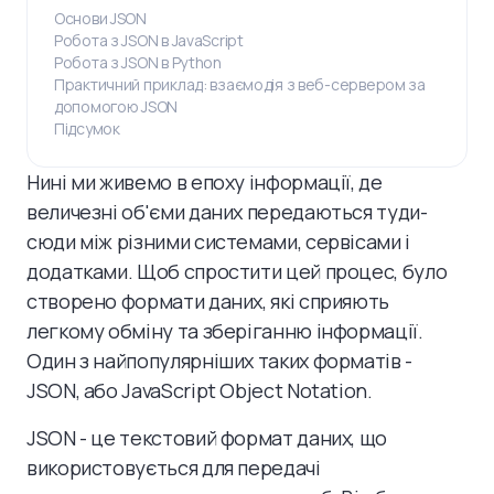
Основи JSON
Робота з JSON в JavaScript
Робота з JSON в Python
Практичний приклад: взаємодія з веб-сервером за
допомогою JSON
Підсумок
Нині ми живемо в епоху інформації, де
величезні об'єми даних передаються туди-
сюди між різними системами, сервісами і
додатками. Щоб спростити цей процес, було
створено формати даних, які сприяють
легкому обміну та зберіганню інформації.
Один з найпопулярніших таких форматів -
JSON, або JavaScript Object Notation.
JSON - це текстовий формат даних, що
використовується для передачі