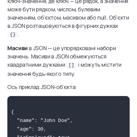
ключ-значення, де ключ — це рядок, а значення
може бути рядком, числом, булевим
значенням, об'єктом, масивом або null. Об'єкти
в JSON розташовуються в фігурних дужках
.
{}
Масиви
в JSON — це упорядковані набори
значень. Масиви в JSON обмежуються
квадратними дужками
і можуть містити
[]
значення будь-якого типу.
Ось приклад JSON-об'єкта:
{

  "name": "John Doe",

  "age": 30,
