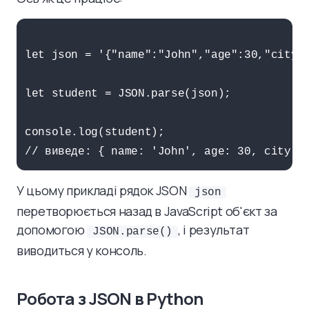
let json = '{"name":"John","age":30,"city":
let student = JSON.parse(json);

console.log(student);

У цьому прикладі рядок JSON
json
перетворюється назад в JavaScript об'єкт за
допомогою
, і результат
JSON.parse()
виводиться у консоль.
Робота з JSON в Python