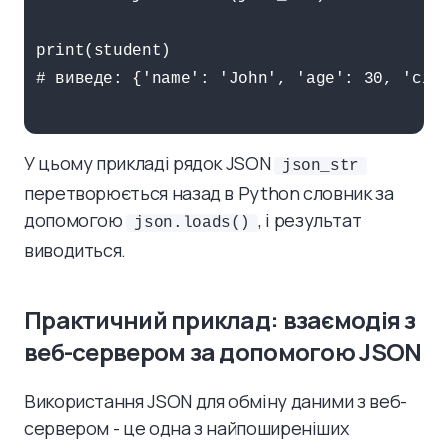
print(student)

# виведе: {'name': 'John', 'age': 30, 'city
У цьому прикладі рядок JSON
json_str
перетворюється назад в Python словник за
допомогою
, і результат
json.loads()
виводиться.
Практичний приклад: взаємодія з
веб-сервером за допомогою JSON
Використання JSON для обміну даними з веб-
сервером - це одна з найпоширеніших