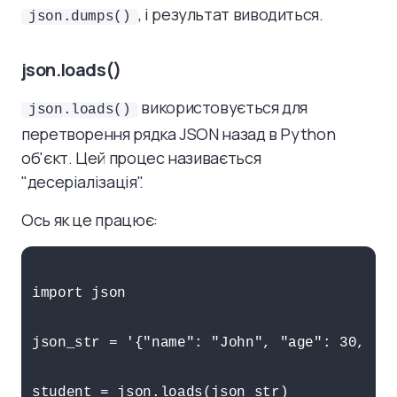
, і результат виводиться.
json.dumps()
json.loads()
використовується для
json.loads()
перетворення рядка JSON назад в Python
об'єкт. Цей процес називається
"десеріалізація".
Ось як це працює:
import json

json_str = '{"name": "John", "age": 30, "ci
student = json.loads(json_str)
