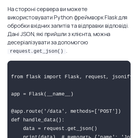
На стороні сервера ви можете
використовувати Python фреймворк Flask для
обробки вхідних запитів та відправки відповіді.
Дані JSON, які прийшли з клієнта, можна
десеріалізувати за допомогою
.
request.get_json()
from flask import Flask, request, jsonify

app = Flask(__name__)

@app.route('/data', methods=['POST'])

def handle_data():

    data = request.get_json()

    print(data)  # виводить {'name': 'John'