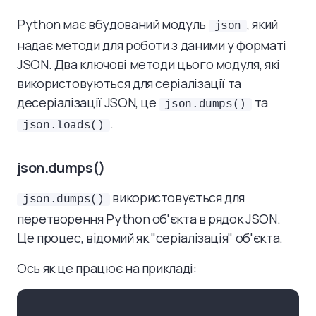
Python має вбудований модуль
, який
json
надає методи для роботи з даними у форматі
JSON. Два ключові методи цього модуля, які
використовуються для серіалізації та
десеріалізації JSON, це
та
json.dumps()
.
json.loads()
json.dumps()
використовується для
json.dumps()
перетворення Python об'єкта в рядок JSON.
Це процес, відомий як "серіалізація" об'єкта.
Ось як це працює на прикладі: