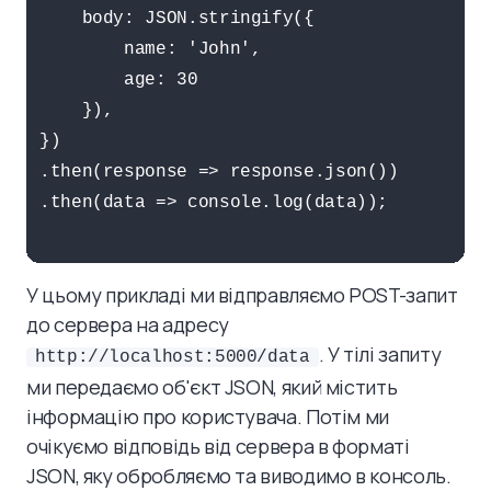
    body: JSON.stringify({

        name: 'John',

        age: 30

    }),

})

.then(response => response.json())

.then(data => console.log(data));

У цьому прикладі ми відправляємо POST-запит
до сервера на адресу
. У тілі запиту
http://localhost:5000/data
ми передаємо об'єкт JSON, який містить
інформацію про користувача. Потім ми
очікуємо відповідь від сервера в форматі
JSON, яку обробляємо та виводимо в консоль.