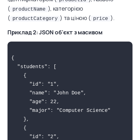
productId
(
), категорією
productName
(
) та ціною (
).
productCategory
price
Приклад 2: JSON об'єкт з масивом
{

  "students": [

    {

      "id": "1",

      "name": "John Doe",

      "age": 22,

      "major": "Computer Science"

    },

    {

      "id": "2",
