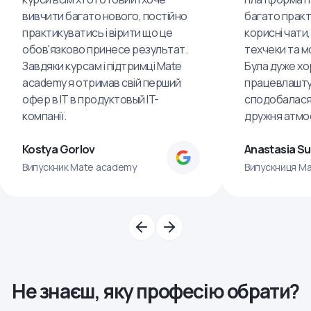
вивчити багато нового, постійно
багато практ
практикуватись і вірити що це
корисні чати,
обов'язково принесе результат.
техчеки та м
Завдяки курсам і підтримці Mate
Була дуже хо
academy я отримав свій перший
працевлашту
офер в IT в продуктовый IT-
сподобалася
компанії.
дружня атмо
Kostya Gorlov
Anastasia S
Випускник Mate academy
Випускниця M
Не знаєш, яку професію обрати?