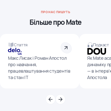
ПРО НАС ПИШУТЬ
Більше про Mate
Стаття
Подкаст
Макс Лисак і Роман Апостол
Як Mate ac
про навчання,
динаміку п
працевлаштування студентів
— в інтерв
та стан ІТ
Апостола