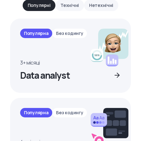
Популярні
Технічні
Нетехнічні
Популярна
Без кодингу
3+ місяці
Data analyst
Популярна
Без кодингу