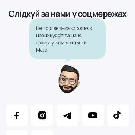
Слідкуй за нами у соцмережах
Не проґав знижки, запуск
нових курсів та шанс
зазирнути за лаштунки
Mate!