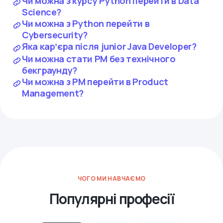
Чи можна з курсу Python перейти в Data
Science?
Чи можна з Python перейти в
Cybersecurity?
Яка карʼєра після junior Java Developer?
Чи можна стати PM без технічного
бекграунду?
Чи можна з PM перейти в Product
Management?
ЧОГО МИ НАВЧАЄМО
Популярні професії