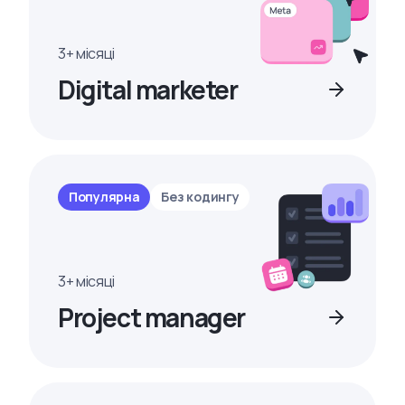
3+ місяці
Digital marketer
Популярна
Без кодингу
3+ місяці
Project manager