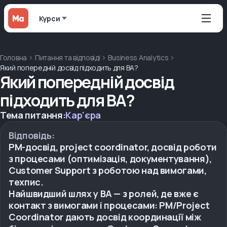
Курси
Головна
Питання та відповіді
Business Analytics
Який попередній досвід підходить для BA?
Який попередній досвід
підходить для BA?
Тема питання:
Кар'єра
Відповідь:
PM-досвід, project coordinator, досвід роботи
з процесами (оптимізація, документування),
Customer Support з роботою над вимогами,
техпис.
Найшвидший шлях у BA — з ролей, де вже є
контакт з вимогами і процесами: PM/Project
Coordinator дають досвід координації між