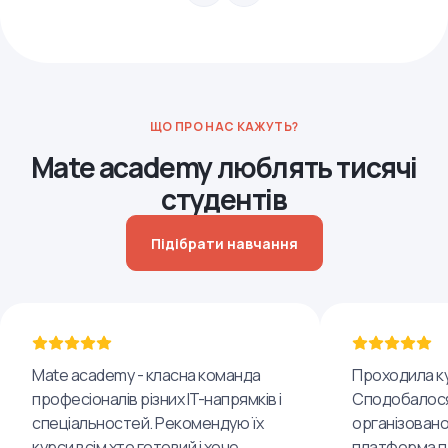
ЩО ПРО НАС КАЖУТЬ?
Mate academy люблять тисячі
студентів
Підібрати навчання
Mate academy - класна команда
Проходила ку
професіоналів різних IT-напрямків і
Сподобалося
спеціальностей. Рекомендую їх
організовано
курси всім хто готовий і хоче
платформа пр