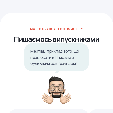
MATES GRADUATES COMMUNITY
Пишаємось випускниками
Мейтівці приклад того, що
працювати в ІТ можна з
будь-яким бекґраундом!