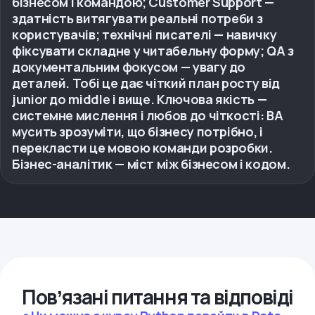
бізнесом і командою; Customer Support —
здатність витягувати реальні потреби з
користувачів; технічні писателі — навичку
фіксувати складне у читабельну форму; QA з
документальним фокусом — увагу до
деталей. Тобі це дає чіткий план росту від
junior до middle і вище. Ключова якість —
системне мислення і любов до чіткості: BA
мусить зрозуміти, що бізнесу потрібно, і
перекласти це мовою команди розробки.
Бізнес-аналітик — міст між бізнесом і кодом.
Повʼязані питання та відповіді