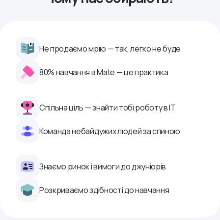
Не продаємо мрію — так, легко не буде
80% навчання в Mate — це практика
Спільна ціль — знайти тобі роботу в ІТ
Команда небайдужих людей за спиною
Знаємо ринок і вимоги до джуніорів
Розкриваємо здібності до навчання