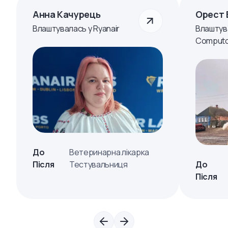
Анна Качурець
Орест 
Влаштувалась у Ryanair
Влаштув
Computo
До
Ветеринарна лікарка
Після
Тестувальниця
До
Після