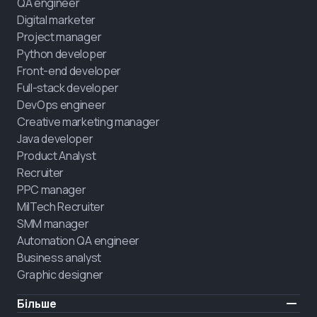
QA engineer
Digital marketer
Project manager
Python developer
Front-end developer
Full-stack developer
DevOps engineer
Creative marketing manager
Java developer
Product Analyst
Recruiter
PPC manager
MilTech Recruiter
SMM manager
Automation QA engineer
Business analyst
Graphic designer
Більше