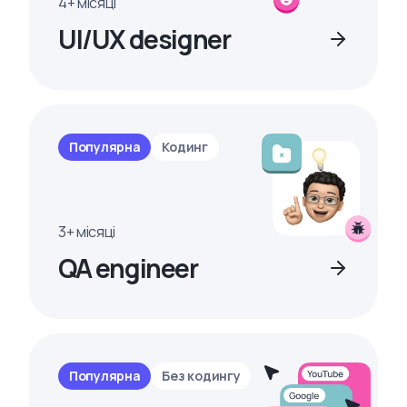
4+ місяці
UI/UX designer
Популярна
Кодинг
3+ місяці
QA engineer
Популярна
Без кодингу