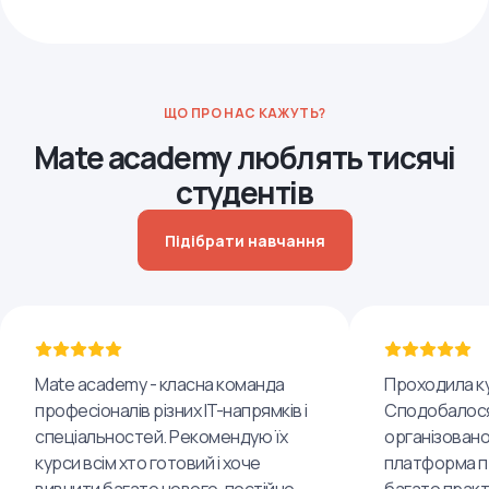
ЩО ПРО НАС КАЖУТЬ?
Mate academy люблять тисячі
студентів
Підібрати навчання
Mate academy - класна команда
Проходила ку
професіоналів різних IT-напрямків і
Сподобалося
спеціальностей. Рекомендую їх
організовано
курси всім хто готовий і хоче
платформа пр