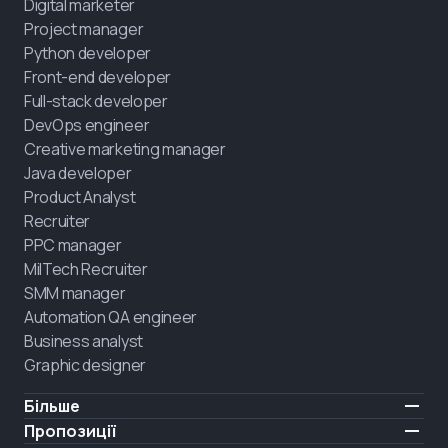
Digital marketer
Project manager
Python developer
Front-end developer
Full-stack developer
DevOps engineer
Creative marketing manager
Java developer
Product Analyst
Recruiter
PPC manager
MilTech Recruiter
SMM manager
Automation QA engineer
Business analyst
Graphic designer
Більше
Ціни
Пропозиції