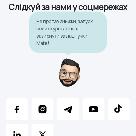
Слідкуй за нами у соцмережах
Не проґав знижки, запуск
нових курсів та шанс
зазирнути за лаштунки
Mate!