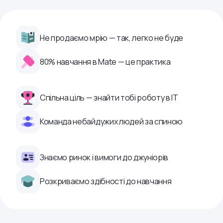
Не продаємо мрію — так, легко не буде
80% навчання в Mate — це практика
Спільна ціль — знайти тобі роботу в ІТ
Команда небайдужих людей за спиною
Знаємо ринок і вимоги до джуніорів
Розкриваємо здібності до навчання