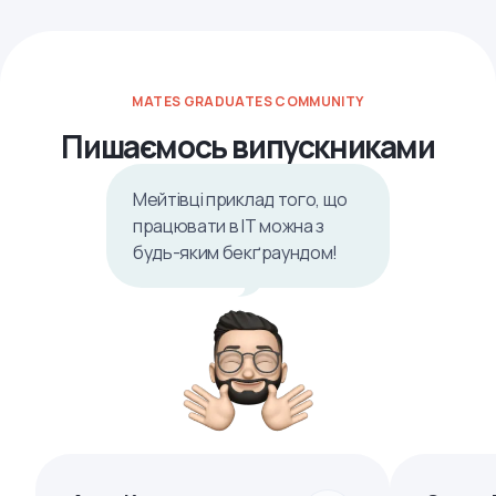
MATES GRADUATES COMMUNITY
Пишаємось випускниками
Мейтівці приклад того, що
працювати в ІТ можна з
будь-яким бекґраундом!