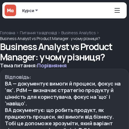
Курси
Головна
Питання та відповіді
Business Analytics
Business Analyst vs Product Manager: у чому різниця?
Business Analyst vs Product
Manager: у чому різниця?
Тема питання:
Порівняння
Відповідь:
BA — документує вимоги й процеси, фокус на
'як'. PdM — визначає стратегію продукту й
цінність для користувача, фокус на 'що' і
'навіщо'.
BA документує: що робить продукт, як
працюють процеси, які вимоги від бізнесу.
Тобі це допоможе зрозуміти, який варіант