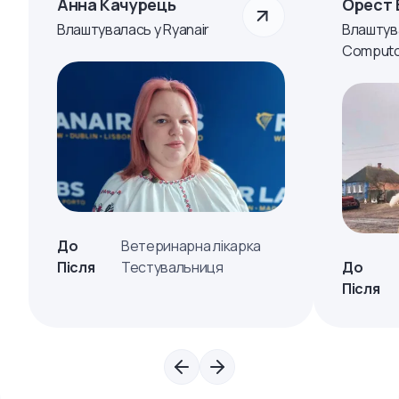
Анна Качурець
Орест 
Влаштувалась у Ryanair
Влаштув
Computo
До
Ветеринарна лікарка
Після
Тестувальниця
До
Після