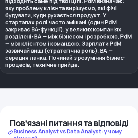
підходить саме під твої цілі. PdM визначає:
яку проблему клієнта вирішуємо, які фічі
будувати, куди рухається продукт. У
стартапах ролі часто змішані (один PdM
закриває BA-функції), у великих компаніях
розділені: BA — між бізнесом і розробкою, PdM
— між клієнтом і командою. Зарплати PdM
зазвичай вищі (стратегічна роль), BA —
середня ланка. Починай з розуміння бізнес-
процесів, технічне прийде.
Повʼязані питання та відповіді
Business Analyst vs Data Analyst: у чому