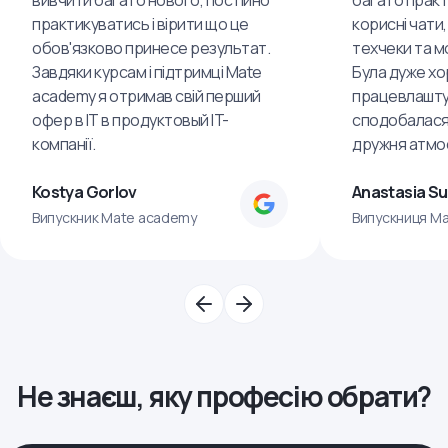
вивчити багато нового, постійно
багато практ
практикуватись і вірити що це
корисні чати,
обов'язково принесе результат.
техчеки та м
Завдяки курсам і підтримці Mate
Була дуже хо
academy я отримав свій перший
працевлашту
офер в IT в продуктовый IT-
сподобалася
компанії.
дружня атмо
Kostya Gorlov
Anastasia S
Випускник Mate academy
Випускниця M
Не знаєш, яку професію обрати?