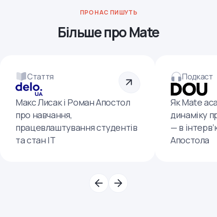
ПРО НАС ПИШУТЬ
Більше про Mate
Стаття
Подкаст
Макс Лисак і Роман Апостол
Як Mate ac
про навчання,
динаміку п
працевлаштування студентів
— в інтерв
та стан ІТ
Апостола