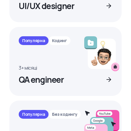
UI/UX designer
Популярна
Кодинг
3+ місяці
QA engineer
Популярна
Без кодингу