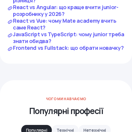
різниця?
React vs Angular: що краще вчити junior-
розробнику у 2026?
React vs Vue: чому Mate academy вчить
саме React?
JavaScript vs TypeScript: чому junior треба
знати обидва?
Frontend vs Fullstack: що обрати новачку?
ЧОГО МИ НАВЧАЄМО
Популярні професії
Популярні
Технічні
Нетехнічні