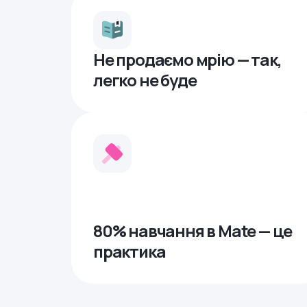
Не продаємо мрію — так,
легко не буде
80% навчання в Mate — це
практика