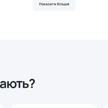
Показати більше
рають?