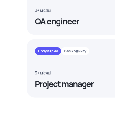
3+ місяці
QA engineer
Популярна
Без кодингу
3+ місяці
Project manager