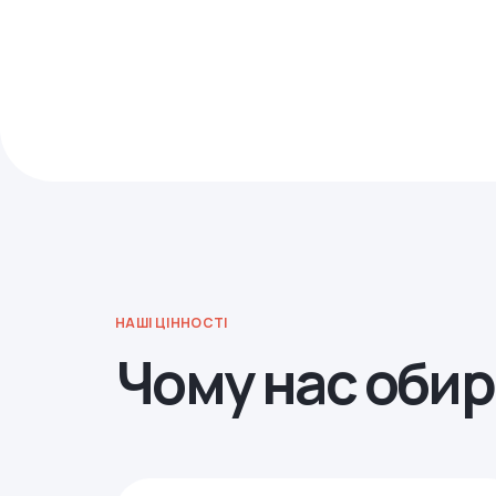
НАШІ ЦІННОСТІ
Чому нас оби