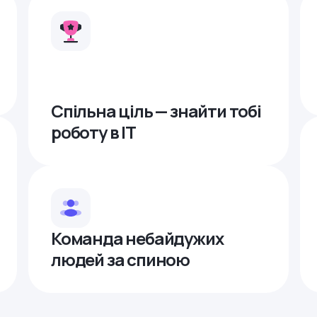
Спільна ціль — знайти тобі
роботу в ІТ
Команда небайдужих
людей за спиною