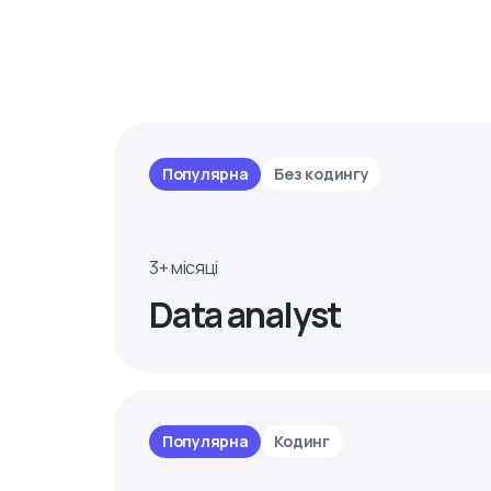
Популярна
Без кодингу
3+ місяці
Data analyst
Популярна
Кодинг