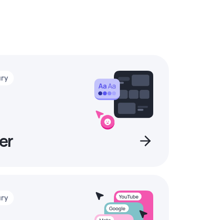
нгу
er
нгу