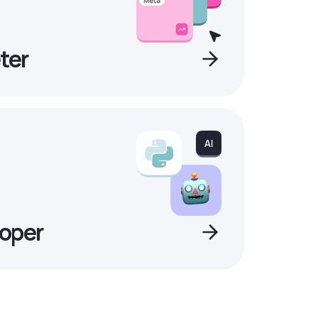
ter
oper