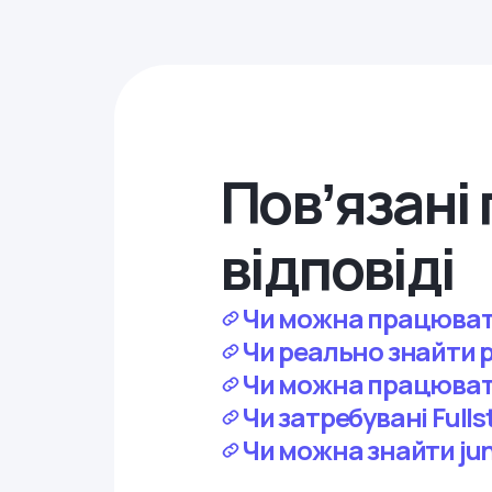
Повʼязані 
відповіді
Чи можна працювати
Чи реально знайти р
Чи можна працювати
Чи затребувані Fulls
Чи можна знайти jun