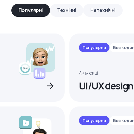
Популярні
Технічні
Нетехнічні
Популярна
Без коди
4+ місяці
UI/UX design
Популярна
Без коди