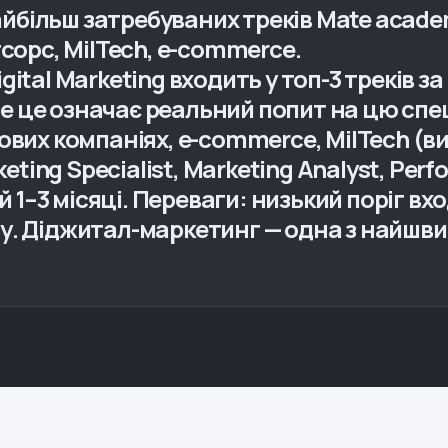
найбільш затребуваних треків Mate academ
тсорс, MilTech, e-commerce.
ital Marketing входить у топ-3 треків за
ебе це означає реальний попит на цю спе
ових компаніях, e-commerce, MilTech (в
rketing Specialist, Marketing Analyst, Pe
ай 1–3 місяці. Переваги: низький поріг вх
у. Діджитал-маркетинг — одна з найшви