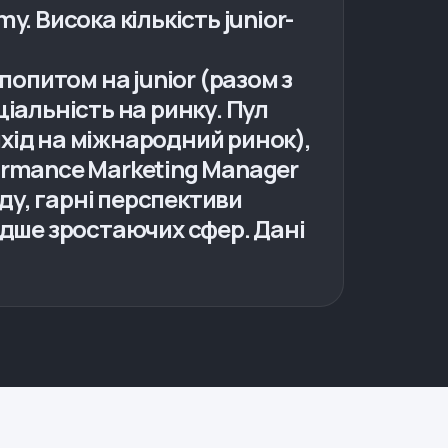
y. Висока кількість junior-
 попитом на junior (разом з
ціальність на ринку. Пул
ихід на міжнародний ринок),
rformance Marketing Manager
оду, гарні перспективи
дше зростаючих сфер. Дані