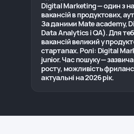
Digital Marketing — один з 
вакансій в продуктових, ау
За даними Mate academy, Dig
Data Analytics і QA). Для т
вакансій великий у продукт
стартапах. Ролі: Digital Ma
junior. Час пошуку — зазвич
росту, можливість фриланс
актуальні на 2026 рік.