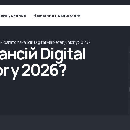
 випускника
Навчання повного дня
и багато вакансій Digital Marketer junior у 2026?
нсій Digital
or у 2026?