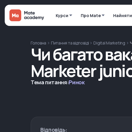
Курси
Про Mate
Найняти
Головна
Питання та відповіді
Digital Marketing
Ч
Чи багато вака
Marketer juni
Тема питання:
Ринок
Відповідь: