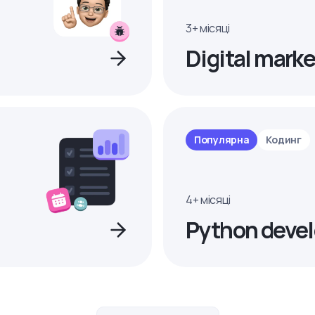
3+ місяці
Digital marke
Популярна
Кодинг
4+ місяці
Python devel