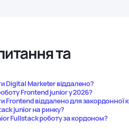
питання та
 Digital Marketer віддалено?
оботу Frontend junior у 2026?
 Frontend віддалено для закордонної к
tack junior на ринку?
ior Fullstack роботу за кордоном?