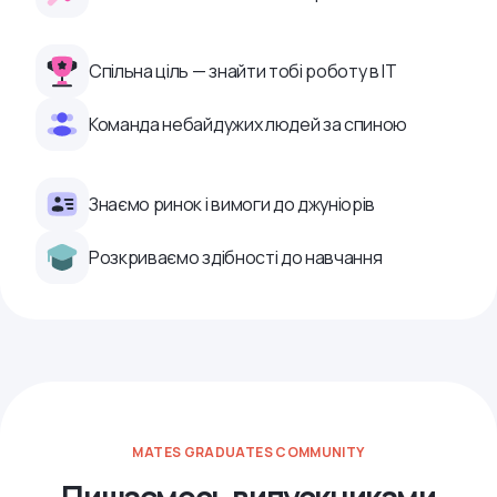
Спільна ціль — знайти тобі роботу в ІТ
Команда небайдужих людей за спиною
Знаємо ринок і вимоги до джуніорів
Розкриваємо здібності до навчання
MATES GRADUATES COMMUNITY