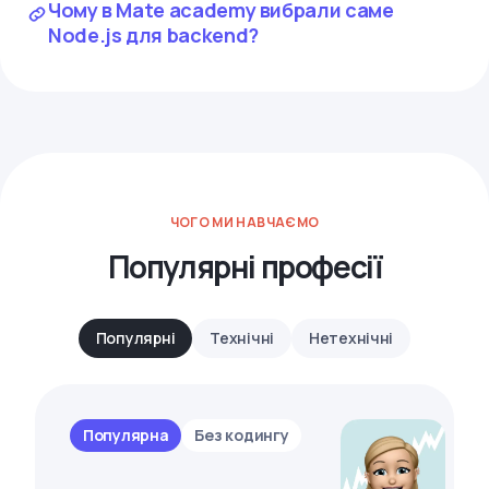
Чому в Mate academy вибрали саме
Node.js для backend?
ЧОГО МИ НАВЧАЄМО
Популярні професії
Популярні
Технічні
Нетехнічні
Популярна
Без кодингу