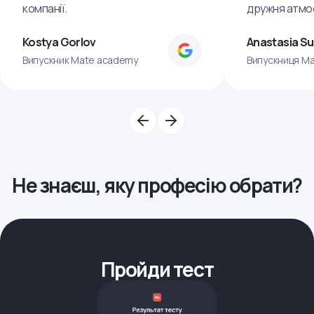
компанії.
дружня атмо
Kostya Gorlov
Anastasia S
Випускник Mate academy
Випускниця M
Не знаєш, яку професію обрати?
Пройди тест