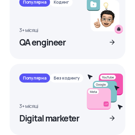
Популярна
Кодинг
3+ місяці
QA engineer
Популярна
Без кодингу
3+ місяці
Digital marketer