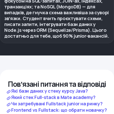
фокусом на SQL-запитах, JOIN-ах, індексах,
транзакціях; та NoSQL (MongoDB) — для
випадків, де гнучка схема важливіша за суворі
звʼязки. Студент вчить проєктувати схеми,
писати запити, інтегрувати бази даних у
Node.js через ORM (Sequelize/Prisma). Цього
достатньо для тебе, щоб 90% junior-вакансій.
Повʼязані питання та відповіді
Які бази даних у стеку курсу Java?
Який стек Full-stack в Mate academy?
Чи затребувані Fullstack junior на ринку?
Frontend vs Fullstack: що обрати новачку?