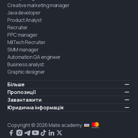
Creative marketing manager
Java developer
Product Analyst
Recruiter
PPC manager
MilTech Recruiter
SMM manager
Automation QA engineer
Business analyst
Graphic designer
Більше
Ціни
Пропозиції
Відгуки
IT для ветеранів
Завантажити
БЕЗКОШТОВНО
Про нас
Найняти випускника
iOS
Юридична інформація
Блог
Кар'єрна підтримка
Android
Умови користування
Кар'єра
Навчання повного дня
Політика конфіденційності
HIRING
Copyright © 2026 Mate academy
Стан ринку IT
Політика cookies
Питання і відповіді про IT
Публічний договір