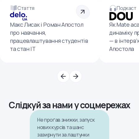
Стаття
Подкаст
Макс Лисак і Роман Апостол
Як Mate ac
про навчання,
динаміку п
працевлаштування студентів
— в інтерв
та стан ІТ
Апостола
Слідкуй за нами у соцмережах
Не проґав знижки, запуск
нових курсів та шанс
зазирнути за лаштунки