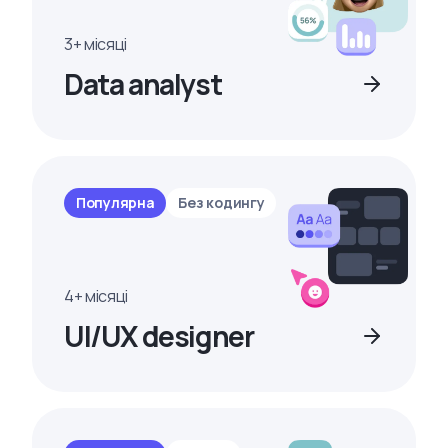
3+ місяці
Data analyst
Популярна
Без кодингу
4+ місяці
UI/UX designer