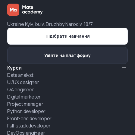
Ukraine Kyiv, bulv. Druzhby Narodiv, 18/7
Підібрати навчання
Увійти на платформу
Курси
Data analyst
UI/UX designer
QA engineer
Digital marketer
Project manager
Python developer
Front-end developer
Full-stack developer
DevOps engineer