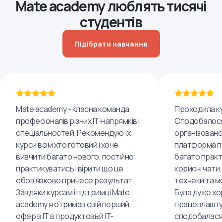
Mate academy люблять тисячі
студентів
Підібрати навчання
Mate academy - класна команда
Проходила ку
професіоналів різних IT-напрямків і
Сподобалося
спеціальностей. Рекомендую їх
організовано
курси всім хто готовий і хоче
платформа пр
вивчити багато нового, постійно
багато практ
практикуватись і вірити що це
корисні чати,
обов'язково принесе результат.
техчеки та м
Завдяки курсам і підтримці Mate
Була дуже хо
academy я отримав свій перший
працевлашту
офер в IT в продуктовый IT-
сподобалася