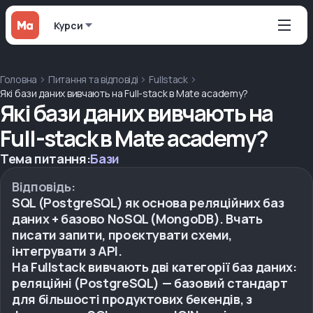
Курси
Головна
Питання та відповіді
Fullstack
Які бази даних вивчають на Full-stack в Mate academy?
Які бази даних вивчають на
Full-stack в Mate academy?
Тема питання:
Бази
Відповідь:
SQL (PostgreSQL) як основа реляційних баз
даних + базово NoSQL (MongoDB). Вчать
писати запити, проєктувати схеми,
інтегрувати з API.
На Fullstack вивчають дві категорії баз даних:
реляційні (PostgreSQL) — базовий стандарт
для більшості продуктових бекендів, з