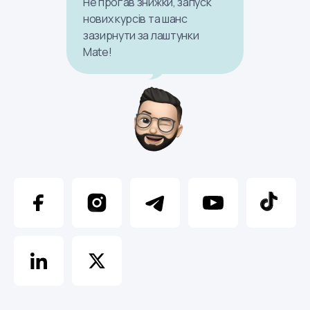
Не проґав знижки, запуск
нових курсів та шанс
зазирнути за лаштунки
Mate!