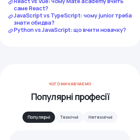
React vs Vue: чому Mate academy вчить
саме React?
JavaScript vs TypeScript: чому junior треба
знати обидва?
Python vs JavaScript: що вчити новачку?
ЧОГО МИ НАВЧАЄМО
Популярні професії
Популярні
Технічні
Нетехнічні