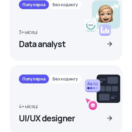
Популярна
Без кодингу
3+ місяці
Data analyst
Популярна
Без кодингу
4+ місяці
UI/UX designer