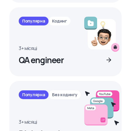
Популярна
Кодинг
3+ місяці
QA engineer
Популярна
Без кодингу
3+ місяці