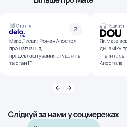
Стаття
Подкаст
Макс Лисак і Роман Апостол
Як Mate ac
про навчання,
динаміку п
працевлаштування студентів
— в інтерв
та стан ІТ
Апостола
Слідкуй за нами у соцмережах