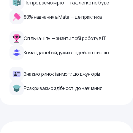
Не продаємо мрію — так, легко не буде
80% навчання в Mate — це практика
Спільна ціль — знайти тобі роботу в ІТ
Команда небайдужих людей за спиною
Знаємо ринок і вимоги до джуніорів
Розкриваємо здібності до навчання