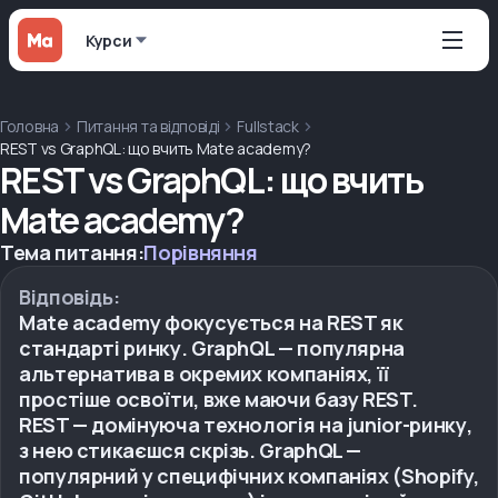
Курси
Головна
Питання та відповіді
Fullstack
REST vs GraphQL: що вчить Mate academy?
REST vs GraphQL: що вчить
Mate academy?
Тема питання:
Порівняння
Відповідь:
Mate academy фокусується на REST як
стандарті ринку. GraphQL — популярна
альтернатива в окремих компаніях, її
простіше освоїти, вже маючи базу REST.
REST — домінуюча технологія на junior-ринку,
з нею стикаєшся скрізь. GraphQL —
популярний у специфічних компаніях (Shopify,