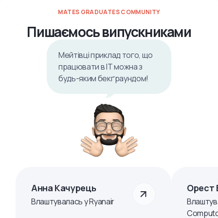
MATES GRADUATES COMMUNITY
Пишаємось випускниками
Мейтівці приклад того, що
працювати в ІТ можна з
будь-яким бекґраундом!
Анна Качурець
Орест 
Влаштувалась у Ryanair
Влаштув
Computo