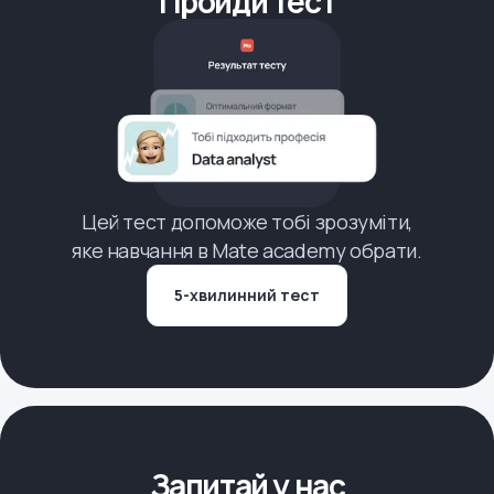
Пройди тест
Цей тест допоможе тобі зрозуміти,
яке навчання в Mate academy обрати.
5-хвилинний тест
Запитай у нас