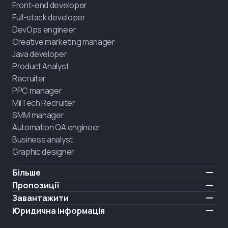
Front-end developer
Full-stack developer
DevOps engineer
Creative marketing manager
Java developer
Product Analyst
Recruiter
PPC manager
MilTech Recruiter
SMM manager
Automation QA engineer
Business analyst
Graphic designer
Більше
Ціни
Пропозиції
Відгуки
IT для ветеранів
Завантажити
БЕЗКОШТОВНО
Про нас
Найняти випускника
iOS
Юридична інформація
Блог
Кар'єрна підтримка
Android
Умови користування