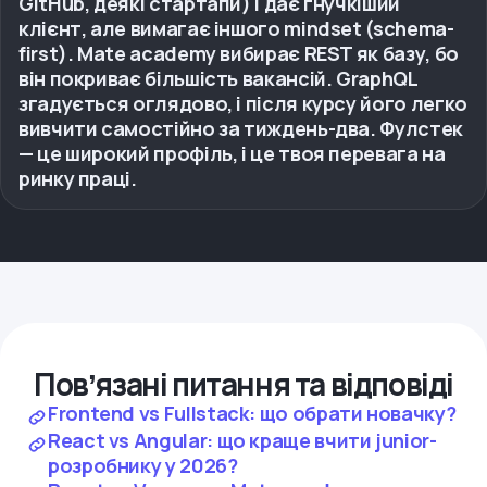
GitHub, деякі стартапи) і дає гнучкіший
клієнт, але вимагає іншого mindset (schema-
first). Mate academy вибирає REST як базу, бо
він покриває більшість вакансій. GraphQL
згадується оглядово, і після курсу його легко
вивчити самостійно за тиждень-два. Фулстек
— це широкий профіль, і це твоя перевага на
ринку праці.
Повʼязані питання та відповіді
Frontend vs Fullstack: що обрати новачку?
React vs Angular: що краще вчити junior-
розробнику у 2026?