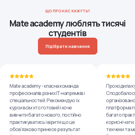
ЩО ПРО НАС КАЖУТЬ?
Mate academy люблять тисячі
студентів
Підібрати навчання
Mate academy - класна команда
Проходила ку
професіоналів різних IT-напрямків і
Сподобалося
спеціальностей. Рекомендую їх
організовано
курси всім хто готовий і хоче
платформа пр
вивчити багато нового, постійно
багато практ
практикуватись і вірити що це
корисні чати,
обов'язково принесе результат.
техчеки та м