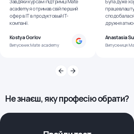
Завдяки курсам і підтримці Mate
Була дуже хо
academy я отримав свій перший
працевлашту
офер в IT в продуктовый IT-
сподобалася
компанії.
дружня атмо
Kostya Gorlov
Anastasia S
Випускник Mate academy
Випускниця M
Не знаєш, яку професію обрати?