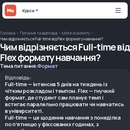
Курси
Головна
Питання та відповіді
Mate academy
Чим відрізняється Full-time від Flex формату навчання?
Чим відрізняється Full-time від
Flex формату навчання?
Тема питання:
Формат
Відповідь:
Full-time — інтенсив 5 днів на тиждень із
чітким розкладом і темпом. Flex — гнучкий
формат, де студент сам планує темп і
встигає паралельно працювати чи навчатись
в університеті.
Full-time — це щоденне навчання з понеділка
по пʼятницю у фіксованих годинах, з