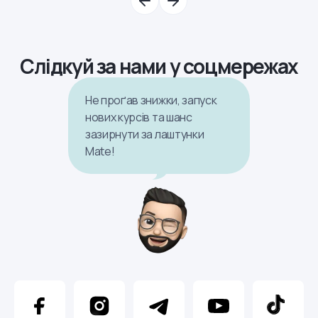
Слідкуй за нами у соцмережах
Не проґав знижки, запуск
нових курсів та шанс
зазирнути за лаштунки
Mate!