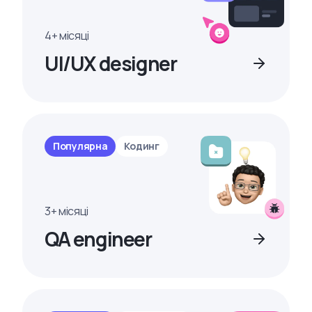
4+ місяці
UI/UX designer
Популярна
Кодинг
3+ місяці
QA engineer