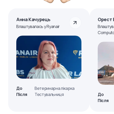
Анна Качурець
Орест 
Влаштувалась у Ryanair
Влаштув
Computo
До
Ветеринарна лікарка
Після
Тестувальниця
До
Після