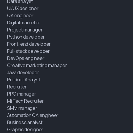
Data analyst
UI/UX designer
QA engineer
Digital marketer
Project manager
Python developer
Front-end developer
Full-stack developer
DevOps engineer
Creative marketing manager
Java developer
Product Analyst
Recruiter
PPC manager
MilTech Recruiter
SMM manager
Automation QA engineer
Business analyst
Graphic designer