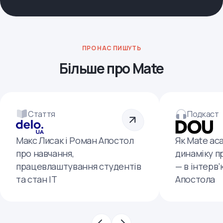
ПРО НАС ПИШУТЬ
Більше про Mate
Стаття
Подкаст
Макс Лисак і Роман Апостол
Як Mate ac
про навчання,
динаміку п
працевлаштування студентів
— в інтерв
та стан ІТ
Апостола