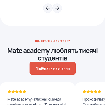
ЩО ПРО НАС КАЖУТЬ?
Mate academy люблять тисячі
студентів
Підібрати навчання
Mate academy - класна команда
Проходила ку
професіоналів різних IT-напрямків і
Сподобалося