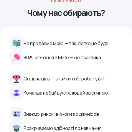
НАШІ ЦІННОСТІ
Чому нас обирають?
Не продаємо мрію — так, легко не буде
80% навчання в Mate — це практика
Спільна ціль — знайти тобі роботу в ІТ
Команда небайдужих людей за спиною
Знаємо ринок і вимоги до джуніорів
Розкриваємо здібності до навчання