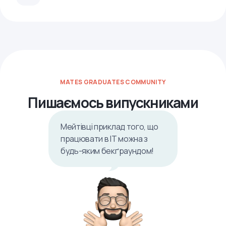
MATES GRADUATES COMMUNITY
Пишаємось випускниками
Мейтівці приклад того, що
працювати в ІТ можна з
будь-яким бекґраундом!