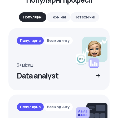
Популярні
Технічні
Нетехнічні
Популярна
Без кодингу
3+ місяці
Data analyst
Популярна
Без кодингу