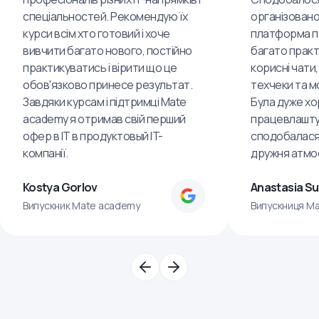
спеціальностей. Рекомендую їх
організовано
курси всім хто готовий і хоче
платформа пр
вивчити багато нового, постійно
багато практ
практикуватись і вірити що це
корисні чати,
обов'язково принесе результат.
техчеки та м
Завдяки курсам і підтримці Mate
Була дуже хо
academy я отримав свій перший
працевлашту
офер в IT в продуктовый IT-
сподобалася
компанії.
дружня атмо
Kostya Gorlov
Anastasia S
Випускник Mate academy
Випускниця M