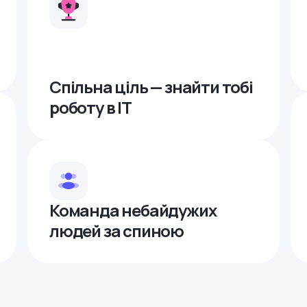
Спільна ціль — знайти тобі
роботу в ІТ
Команда небайдужих
людей за спиною