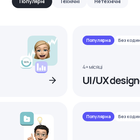
Популярні
Технічні
Нетехнічні
Популярна
Без коди
4+ місяці
UI/UX design
Популярна
Без коди