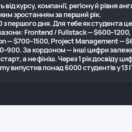
 від курсу, компанії, регіону й рівня ан
дким зростанням за перший рік.
з першого дня. Для тебе як студента це 
апазони: Frontend / Fullstack — $600–1200
hon — $700–1500, Project Management — $
0–900. За кордоном — інші цифри залеж
старт, а не фініш. Через 1 рік досвіду ц
my випустив понад 6000 студентів у 13 I