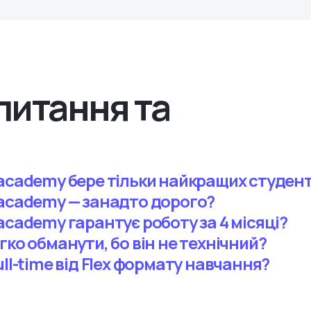
питання та
academy бере тільки найкращих студент
 academy — занадто дорого?
academy гарантує роботу за 4 місяці?
гко обманути, бо він не технічний?
ull-time від Flex формату навчання?