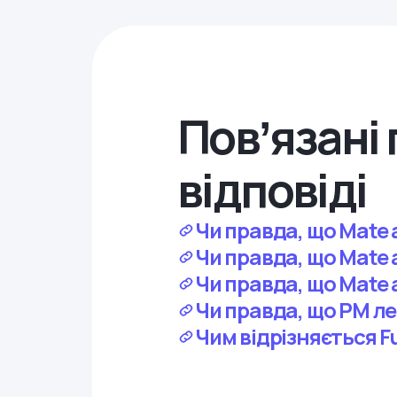
Повʼязані 
відповіді
Чи правда, що Mate 
Чи правда, що Mate
Чи правда, що Mate 
Чи правда, що PM ле
Чим відрізняється F