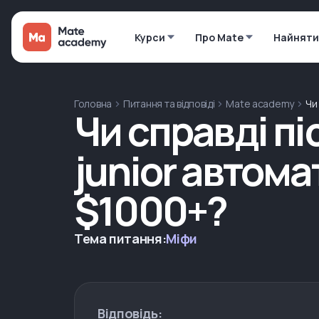
Курси
Про Mate
Найняти
Головна
Питання та відповіді
Mate academy
Чи
Чи справді п
junior автом
$1000+?
Тема питання:
Міфи
Відповідь: