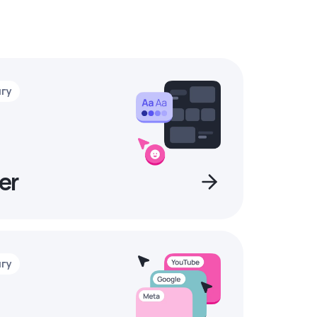
нгу
er
нгу