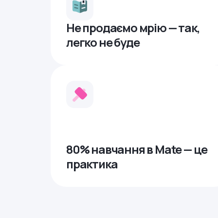
Не продаємо мрію — так,
легко не буде
80% навчання в Mate — це
практика