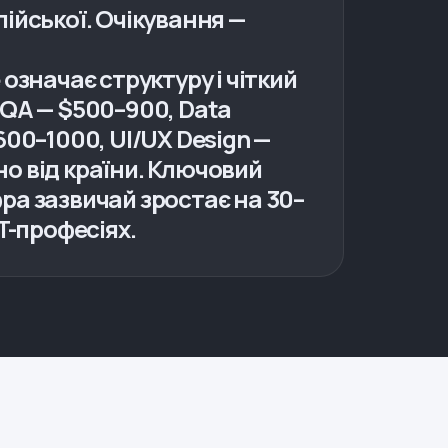
глійської. Очікування —
означає структуру і чіткий
, QA — $500–900, Data
600–1000, UI/UX Design —
но від країни. Ключовий
ифра зазвичай зростає на 30–
T-професіях.