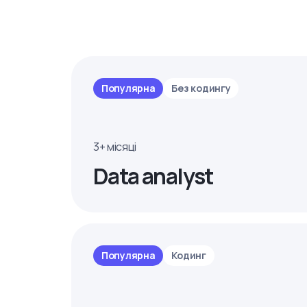
Популярна
Без кодингу
3+ місяці
Data analyst
Популярна
Кодинг