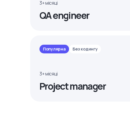
3+ місяці
QA engineer
Популярна
Без кодингу
3+ місяці
Project manager