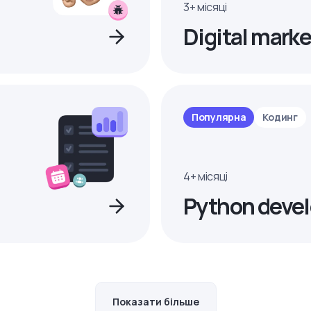
3+ місяці
Digital marke
Популярна
Кодинг
4+ місяці
Python devel
Показати більше