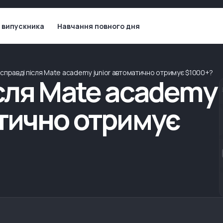
 випускника
Навчання повного дня
 справді після Mate academy junior автоматично отримує $1000+?
ісля Mate academy
атично отримує