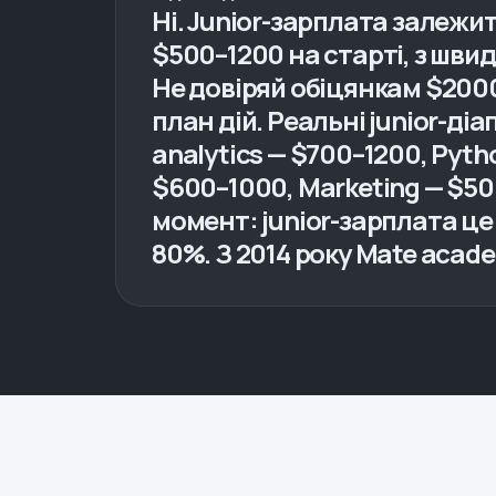
Ні. Junior-зарплата залежить
$500–1200 на старті, з шви
Не довіряй обіцянкам $2000 
план дій. Реальні junior-ді
analytics — $700–1200, Pyt
$600–1000, Marketing — $50
момент: junior-зарплата це 
80%. З 2014 року Mate acade