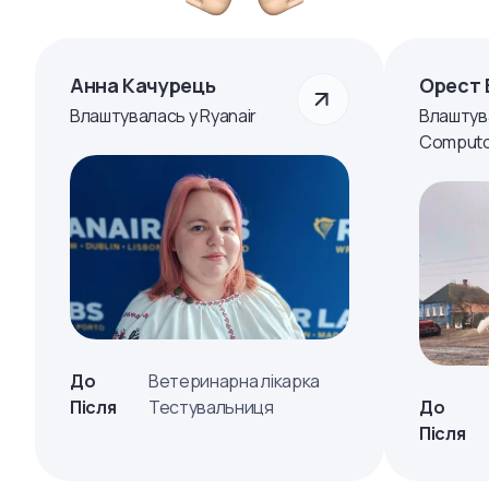
Анна Качурець
Орест 
Влаштувалась у Ryanair
Влаштув
Computo
До
Ветеринарна лікарка
Після
Тестувальниця
До
Після