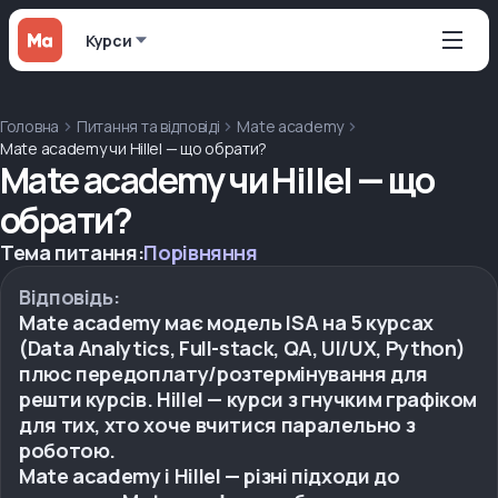
Курси
Головна
Питання та відповіді
Mate academy
Mate academy чи Hillel — що обрати?
Mate academy чи Hillel — що
обрати?
Тема питання:
Порівняння
Відповідь:
Mate academy має модель ISA на 5 курсах
(Data Analytics, Full-stack, QA, UI/UX, Python)
плюс передоплату/розтермінування для
решти курсів. Hillel — курси з гнучким графіком
для тих, хто хоче вчитися паралельно з
роботою.
Mate academy і Hillel — різні підходи до