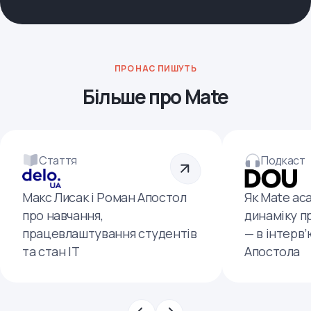
ПРО НАС ПИШУТЬ
Більше про Mate
Стаття
Подкаст
Макс Лисак і Роман Апостол
Як Mate ac
про навчання,
динаміку п
працевлаштування студентів
— в інтерв
та стан ІТ
Апостола