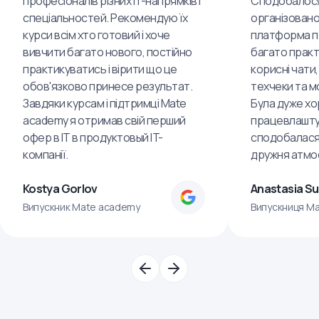
професіоналів різних IT-напрямків і
Сподобалося
спеціальностей. Рекомендую їх
організовано
курси всім хто готовий і хоче
платформа пр
вивчити багато нового, постійно
багато практ
практикуватись і вірити що це
корисні чати,
обов'язково принесе результат.
техчеки та м
Завдяки курсам і підтримці Mate
Була дуже хо
academy я отримав свій перший
працевлашту
офер в IT в продуктовый IT-
сподобалася
компанії.
дружня атмо
Kostya Gorlov
Anastasia S
Випускник Mate academy
Випускниця M