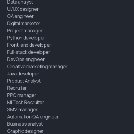
Data analyst
UI/UX designer
QA engineer
Digital marketer
Project manager
Python developer
Front-end developer
Full-stack developer
DevOps engineer
Creative marketing manager
Java developer
Product Analyst
Recruiter
PPC manager
MilTech Recruiter
SMM manager
Automation QA engineer
Business analyst
Graphic designer