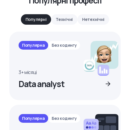
Популярні професії
Популярні
Технічні
Нетехнічні
Популярна
Без кодингу
3+ місяці
Data analyst
Популярна
Без кодингу