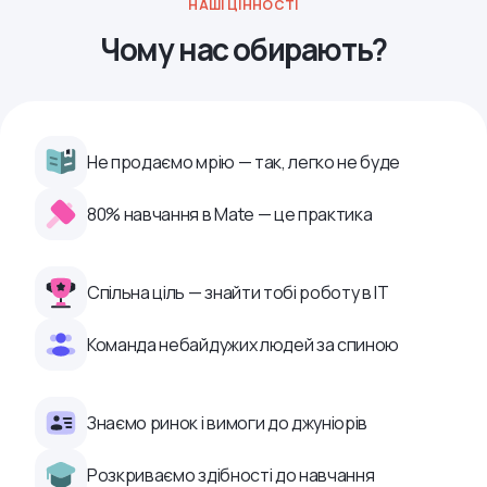
НАШІ ЦІННОСТІ
Чому нас обирають?
Не продаємо мрію — так, легко не буде
80% навчання в Mate — це практика
Спільна ціль — знайти тобі роботу в ІТ
Команда небайдужих людей за спиною
Знаємо ринок і вимоги до джуніорів
Розкриваємо здібності до навчання