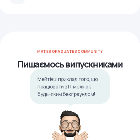
MATES GRADUATES COMMUNITY
Пишаємось випускниками
Мейтівці приклад того, що
працювати в ІТ можна з
будь-яким бекґраундом!