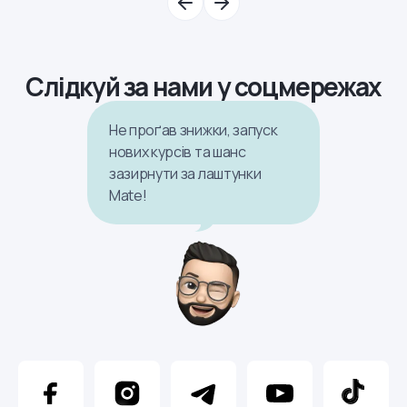
Слідкуй за нами у соцмережах
Не проґав знижки, запуск
нових курсів та шанс
зазирнути за лаштунки
Mate!