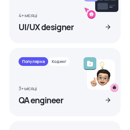
4+ місяці
UI/UX designer
Популярна
Кодинг
3+ місяці
QA engineer