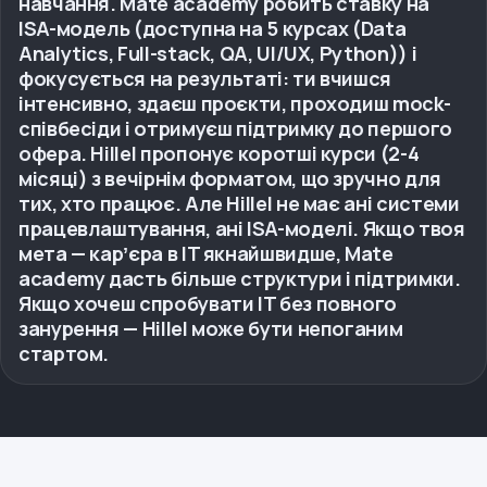
навчання. Mate academy робить ставку на
ISA-модель (доступна на 5 курсах (Data
Analytics, Full-stack, QA, UI/UX, Python)) і
фокусується на результаті: ти вчишся
інтенсивно, здаєш проєкти, проходиш mock-
співбесіди і отримуєш підтримку до першого
офера. Hillel пропонує коротші курси (2-4
місяці) з вечірнім форматом, що зручно для
тих, хто працює. Але Hillel не має ані системи
працевлаштування, ані ISA-моделі. Якщо твоя
мета — карʼєра в IT якнайшвидше, Mate
academy дасть більше структури і підтримки.
Якщо хочеш спробувати IT без повного
занурення — Hillel може бути непоганим
стартом.