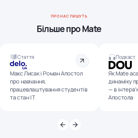
ПРО НАС ПИШУТЬ
Більше про Mate
Стаття
Подкаст
Макс Лисак і Роман Апостол
Як Mate ac
про навчання,
динаміку п
працевлаштування студентів
— в інтерв
та стан ІТ
Апостола