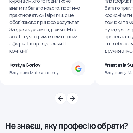
курси всім хто готовий і хоче
платформа пр
вивчити багато нового, постійно
багато практ
практикуватись і вірити що це
корисні чати,
обов'язково принесе результат.
техчеки та м
Завдяки курсам і підтримці Mate
Була дуже хо
academy я отримав свій перший
працевлашту
офер в IT в продуктовый IT-
сподобалася
компанії.
дружня атмо
Kostya Gorlov
Anastasia S
Випускник Mate academy
Випускниця M
Не знаєш, яку професію обрати?