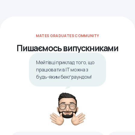
MATES GRADUATES COMMUNITY
Пишаємось випускниками
Мейтівці приклад того, що
працювати в ІТ можна з
будь-яким бекґраундом!