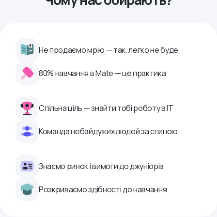
Не продаємо мрію — так, легко не буде
80% навчання в Mate — це практика
Спільна ціль — знайти тобі роботу в ІТ
Команда небайдужих людей за спиною
Знаємо ринок і вимоги до джуніорів
Розкриваємо здібності до навчання