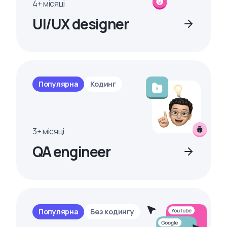
4+ місяці
UI/UX designer
Популярна
Кодинг
3+ місяці
QA engineer
Популярна
Без кодингу