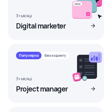
3+ місяці
Digital marketer
Популярна
Без кодингу
3+ місяці
Project manager