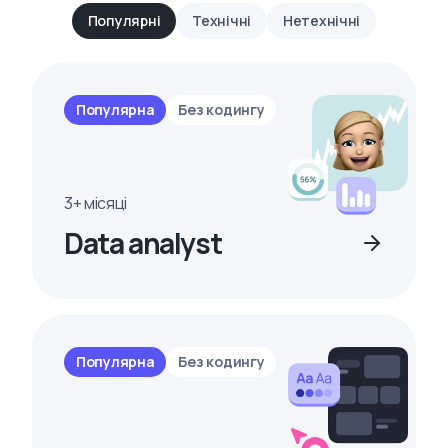
Популярні
Технічні
Нетехнічні
Популярна
Без кодингу
3+ місяці
Data analyst
Популярна
Без кодингу