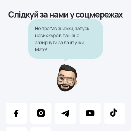
Слідкуй за нами у соцмережах
Не проґав знижки, запуск
нових курсів та шанс
зазирнути за лаштунки
Mate!