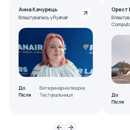
Анна Качурець
Орест 
Влаштувалась у Ryanair
Влаштув
Computo
До
Ветеринарна лікарка
Після
Тестувальниця
До
Після