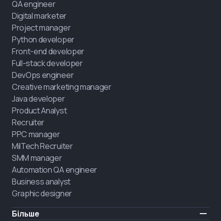
QA engineer
Digital marketer
Project manager
Python developer
Front-end developer
Full-stack developer
DevOps engineer
Creative marketing manager
Java developer
Product Analyst
Recruiter
PPC manager
MilTech Recruiter
SMM manager
Automation QA engineer
Business analyst
Graphic designer
Більше