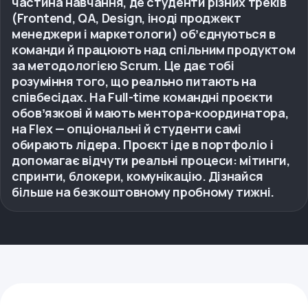
частина навчання, де студенти різних треків
(Frontend, QA, Design, іноді проджект
менеджери і маркетологи) обʼєднуються в
команди й працюють над спільним продуктом
за методологією Scrum. Це дає тобі
розуміння того, що реально питають на
співбесідах. На Full-time командні проєкти
обовʼязкові й мають ментора-координатора,
на Flex — опціональні й студенти самі
обирають лідера. Проєкт іде в портфоліо і
допомагає відчути реальні процеси: мітинги,
спринти, блокери, комунікацію. Дізнайся
більше на безкоштовному пробному тижні.