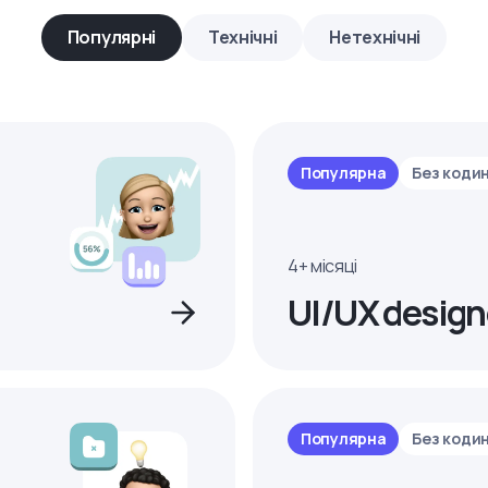
Популярні
Технічні
Нетехнічні
Популярна
Без коди
4+ місяці
UI/UX design
Популярна
Без коди