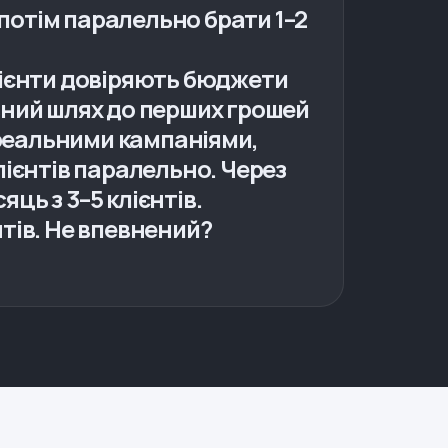
, потім паралельно брати 1–2
клієнти довіряють бюджети
ивний шлях до перших грошей
з реальними кампаніями,
лієнтів паралельно. Через
ць з 3–5 клієнтів.
нтів. Не впевнений?