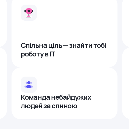
Спільна ціль — знайти тобі
роботу в ІТ
Команда небайдужих
людей за спиною