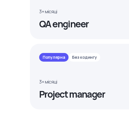
3+ місяці
QA engineer
Популярна
Без кодингу
3+ місяці
Project manager