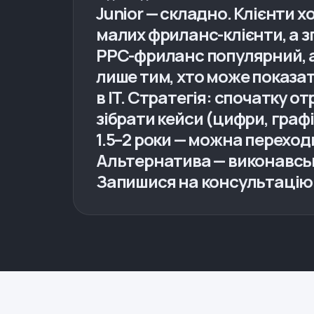
Junior — складно. Клієнти х
малих фриланс-клієнти, а 
PPC-фриланс популярний, ал
лише тим, хто може показат
в IT. Стратегія: спочатку 
зібрати кейси (цифри, граф
1.5–2 роки — можна переход
Альтернатива — виконавська
Запишися на консультацію 