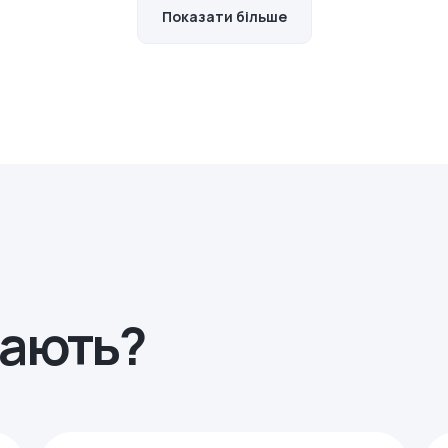
Показати більше
рають?