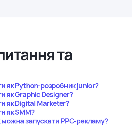
питання та
 як Python-розробник junior?
 як Graphic Designer?
 як Digital Marketer?
ти як SMM?
 можна запускати PPC-рекламу?