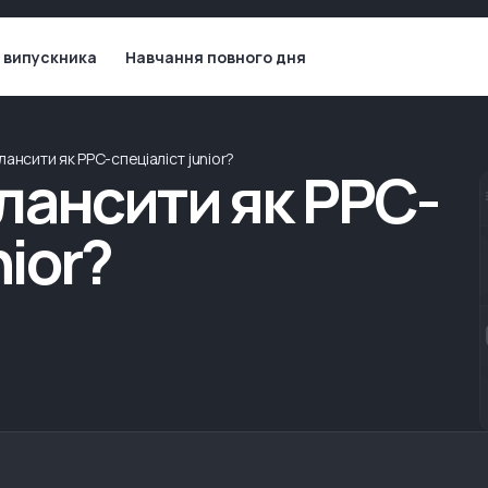
 випускника
Навчання повного дня
ансити як PPC-спеціаліст junior?
лансити як PPC-
nior?