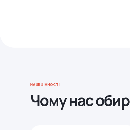
НАШІ ЦІННОСТІ
Чому нас оби