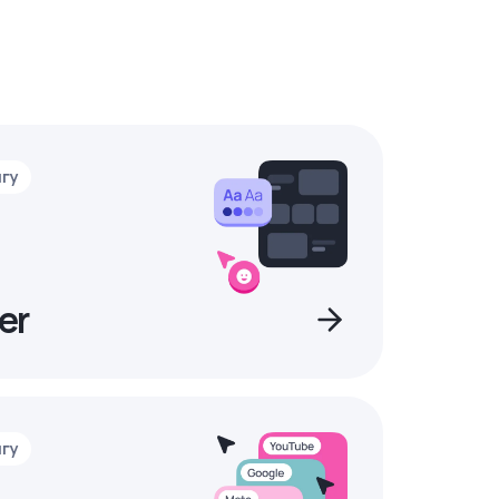
нгу
er
нгу