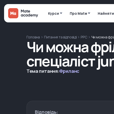
Курси
Про Mate
Найняти
Головна
Питання та відповіді
PPC
Чи можна фріл
Чи можна фрі
спеціаліст ju
Тема питання:
Фриланс
Відповідь: