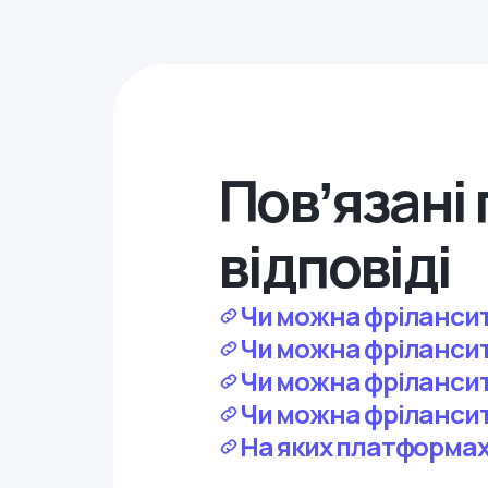
Повʼязані 
відповіді
Чи можна фрілансити
Чи можна фрілансити
Чи можна фрілансити
Чи можна фріланси
На яких платформах