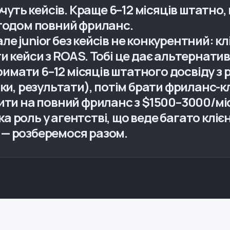
очуть кейсів. Краще 6–12 місяців штатно
згодом повний фриланс.
е junior без кейсів не конкурентний: 
и кейси з ROAS. Тобі це дає альтернат
отримати 6–12 місяців штатного досвіду 
іки, результати), потім брати фриланс-к
ити на повний фриланс з $1500–3000/міся
 роль у агентстві, що веде багато кліє
— розберемося разом.