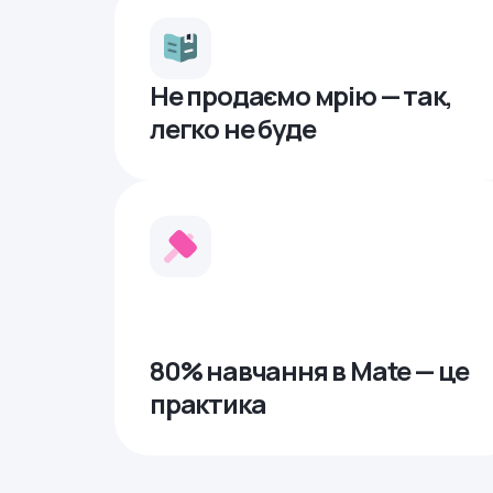
Не продаємо мрію — так,
легко не буде
80% навчання в Mate — це
практика