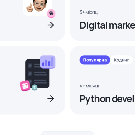
3+ місяці
Digital marke
Популярна
Кодинг
4+ місяці
Python devel