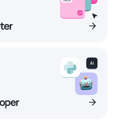
ter
oper