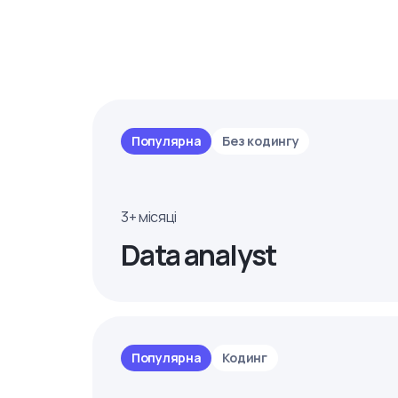
Популярна
Без кодингу
3+ місяці
Data analyst
Популярна
Кодинг