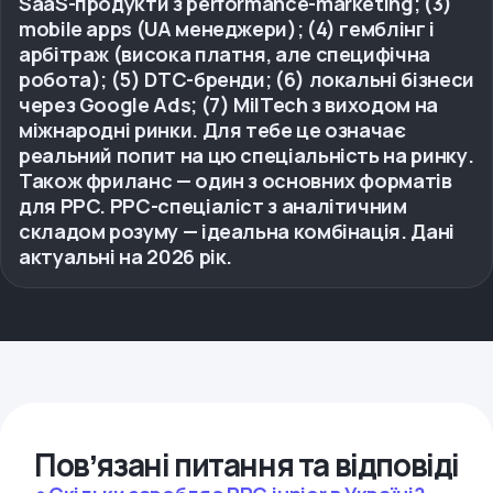
SaaS-продукти з performance-marketing; (3)
mobile apps (UA менеджери); (4) гемблінг і
арбітраж (висока платня, але специфічна
робота); (5) DTC-бренди; (6) локальні бізнеси
через Google Ads; (7) MilTech з виходом на
міжнародні ринки. Для тебе це означає
реальний попит на цю спеціальність на ринку.
Також фриланс — один з основних форматів
для PPC. PPC-спеціаліст з аналітичним
складом розуму — ідеальна комбінація. Дані
актуальні на 2026 рік.
Повʼязані питання та відповіді