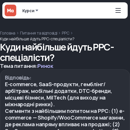
Курси
Головна
Питання та відповіді
PPC
Куди найбільше йдуть PPC-спеціалісти?
Куди найбільше йдуть PPC-
спеціалісти?
Тема питання:
Ринок
Відповідь:
E-commerce, SaaS-продукти, гемблінг/
арбітраж, мобільні додатки, DTC-бренди,
місцеві бізнеси, MilTech (для виходу на
міжнародні ринки).
Сегменти з найбільшим попитом на PPC: (1) e-
commerce — Shopify/WooCommerce магазини,
де реклама напряму впливає на продажі; (2)