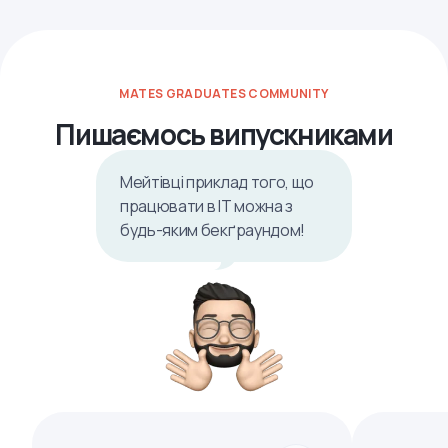
MATES GRADUATES COMMUNITY
Пишаємось випускниками
Мейтівці приклад того, що
працювати в ІТ можна з
будь-яким бекґраундом!