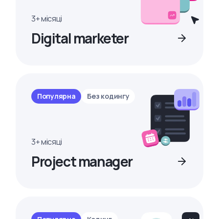
3+ місяці
Digital marketer
Популярна
Без кодингу
3+ місяці
Project manager