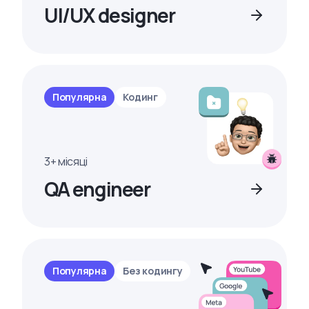
UI/UX designer
Популярна
Кодинг
3+ місяці
QA engineer
Популярна
Без кодингу