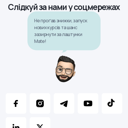
Слідкуй за нами у соцмережах
Не проґав знижки, запуск
нових курсів та шанс
зазирнути за лаштунки
Mate!