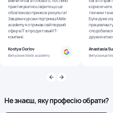
вивчити багато нового, постійно
багато практ
практикуватись і вірити що це
корисні чати,
обов'язково принесе результат.
техчеки та м
Завдяки курсам і підтримці Mate
Була дуже хо
academy я отримав свій перший
працевлашту
офер в IT в продуктовый IT-
сподобалася
компанії.
дружня атмо
Kostya Gorlov
Anastasia S
Випускник Mate academy
Випускниця M
Не знаєш, яку професію обрати?