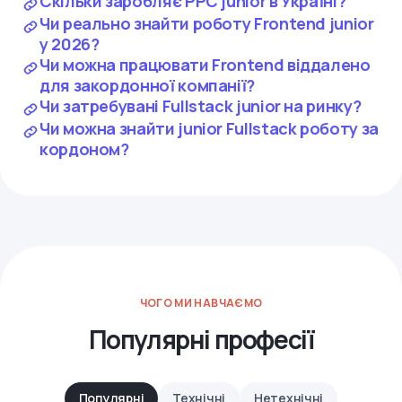
Скільки заробляє PPC junior в Україні?
Чи реально знайти роботу Frontend junior
у 2026?
Чи можна працювати Frontend віддалено
для закордонної компанії?
Чи затребувані Fullstack junior на ринку?
Чи можна знайти junior Fullstack роботу за
кордоном?
ЧОГО МИ НАВЧАЄМО
Популярні професії
Популярні
Технічні
Нетехнічні