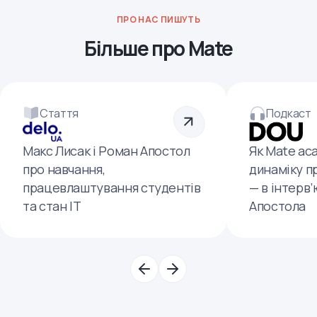
ПРО НАС ПИШУТЬ
Більше про Mate
Стаття
Подкаст
Макс Лисак і Роман Апостол
Як Mate ac
про навчання,
динаміку п
працевлаштування студентів
— в інтерв
та стан ІТ
Апостола