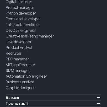
Digital marketer
Project manager
Python developer
Front-end developer
Full-stack developer
DevOps engineer
Creative marketing manager
Java developer
Product Analyst
Recruiter
PPC manager
MilTech Recruiter
SMM manager
Automation QA engineer
Business analyst
Graphic designer
Більше
Ціни
Пропозиції