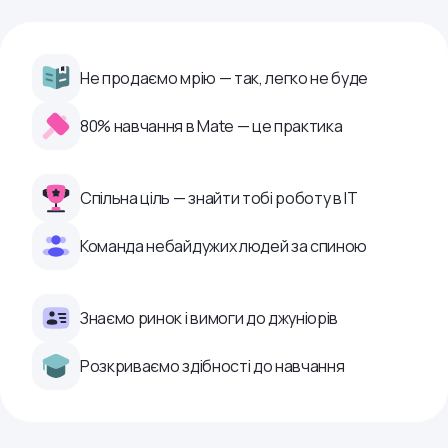
Не продаємо мрію — так, легко не буде
80% навчання в Mate — це практика
Спільна ціль — знайти тобі роботу в ІТ
Команда небайдужих людей за спиною
Знаємо ринок і вимоги до джуніорів
Розкриваємо здібності до навчання