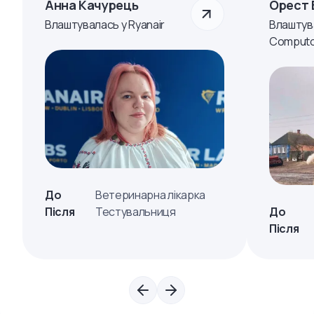
Анна Качурець
Орест 
Влаштувалась у Ryanair
Влаштув
Computo
До
Ветеринарна лікарка
Після
Тестувальниця
До
Після