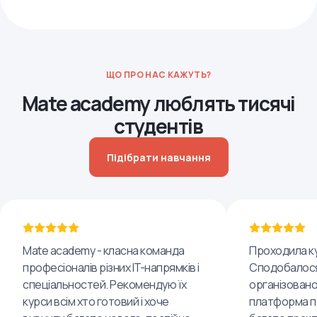
ЩО ПРО НАС КАЖУТЬ?
Mate academy люблять тисячі
студентів
Підібрати навчання
Mate academy - класна команда
Проходила ку
професіоналів різних IT-напрямків і
Сподобалося
спеціальностей. Рекомендую їх
організовано
курси всім хто готовий і хоче
платформа пр