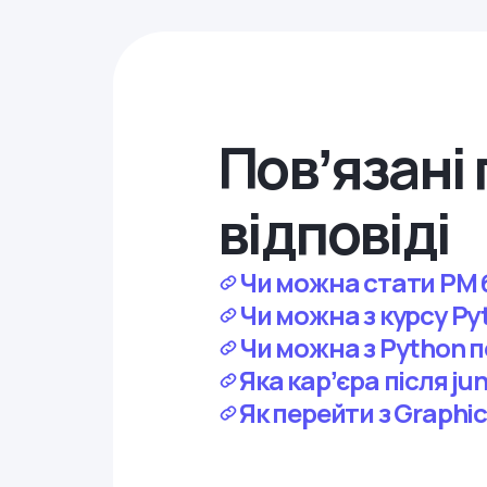
Повʼязані 
відповіді
Чи можна стати PM 
Чи можна з курсу Py
Чи можна з Python п
Яка карʼєра після jun
Як перейти з Graphic