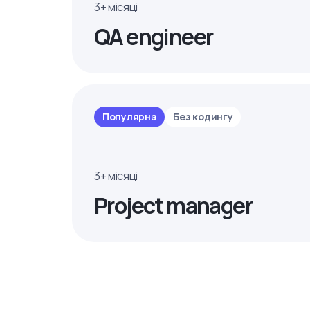
3+ місяці
QA engineer
Популярна
Без кодингу
3+ місяці
Project manager