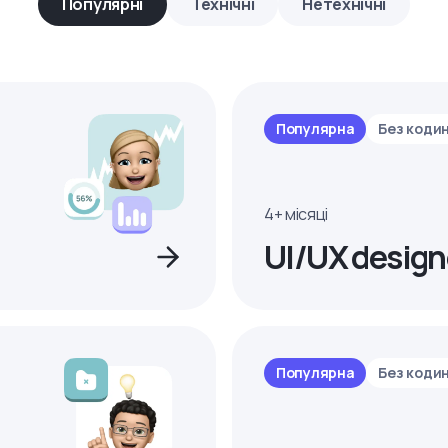
Популярні
Технічні
Нетехнічні
Популярна
Без коди
4+ місяці
UI/UX design
Популярна
Без коди