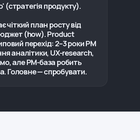
о' (стратегія продукту).
ає чіткий план росту від
 бюджет (how). Product
Типовий перехід: 2–3 роки PM
ння аналітики, UX-research,
мо, але PM-база робить
а. Головне — спробувати.