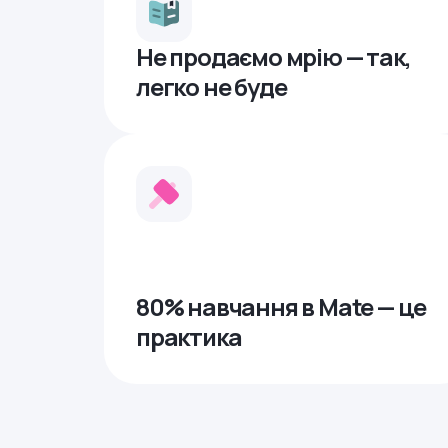
Не продаємо мрію — так,
легко не буде
80% навчання в Mate — це
практика