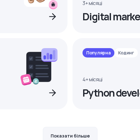
3+ місяці
Digital marke
Популярна
Кодинг
4+ місяці
Python devel
Показати більше