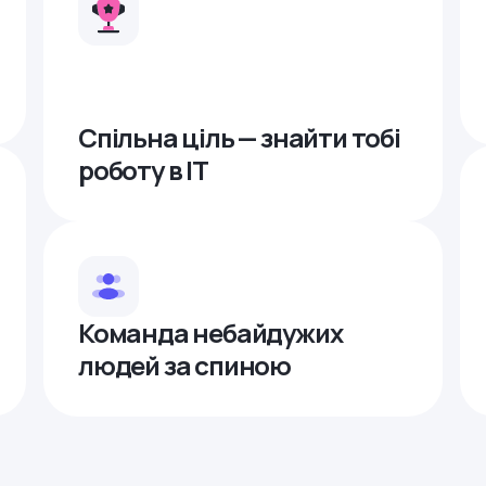
Спільна ціль — знайти тобі
роботу в ІТ
Команда небайдужих
людей за спиною