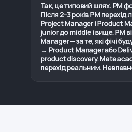
Так, це типовий шлях. PM фо
Після 2–3 років PM перехід 
Project Manager і Product Ma
junior до middle і вище. PM 
Manager — за те, які фічі б
→ Product Manager або Deliv
product discovery. Mate ac
перехід реальним. Невпевн