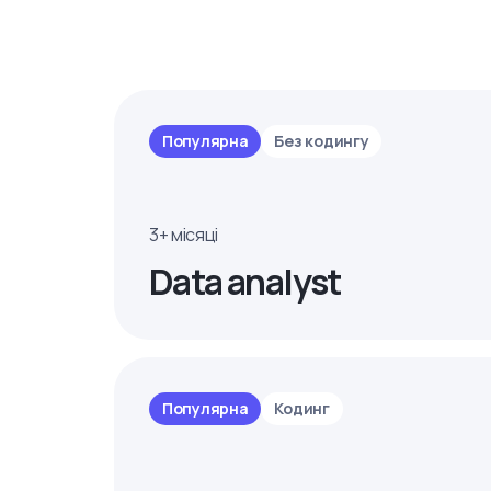
Популярна
Без кодингу
3+ місяці
Data analyst
Популярна
Кодинг