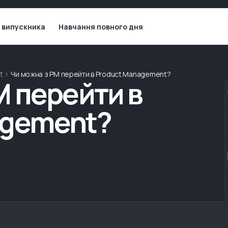
 випускника
Навчання повного дня
t
Чи можна з PM перейти в Product Management?
M перейти в
agement?