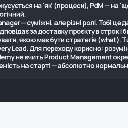
кусується на 'як' (процеси), PdM — на 'щ
логічний.
nager — суміжні, але різні ролі. Тобі це д
відповідає за доставку проєкту в строк і
удувати, якою має бути стратегія (what). 
ery Lead. Для переходу корисно: розумі
ademy не вчить Product Management окре
еність на старті — абсолютно нормальн