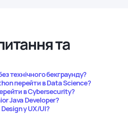
питання та
без технічного бекграунду?
thon перейти в Data Science?
ерейти в Cybersecurity?
ior Java Developer?
 Design у UX/UI?