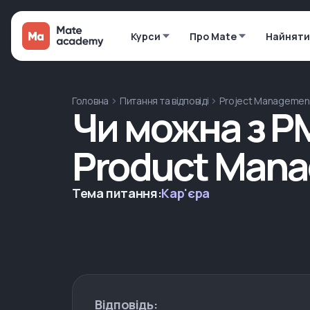
Курси
Про Mate
Найняти
Головна
Питання та відповіді
Project Managemen
Чи можна з P
Product Man
Тема питання:
Кар'єра
Відповідь: