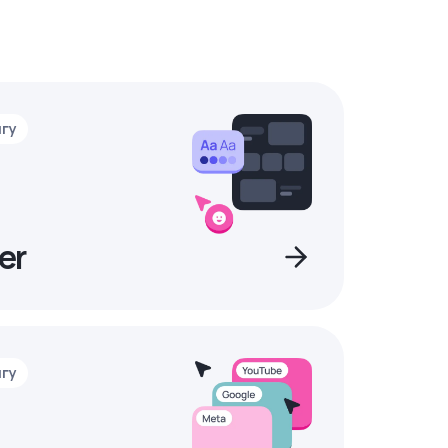
нгу
er
нгу